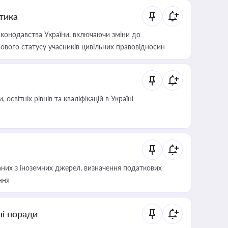
итика
конодавства України, включаючи зміни до
ового статусу учасників цивільних правовідносин
світніх рівнів та кваліфікацій в Україні
аних з іноземних джерел, визначення податкових
ння
ні поради