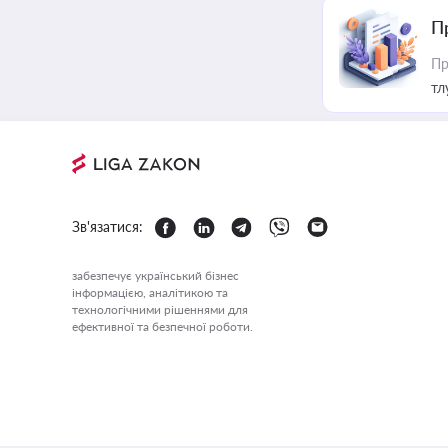
П
Пр
тл
Зв'язатися:
забезпечує український бізнес
інформацією, аналітикою та
технологічними рішеннями для
ефективної та безпечної роботи.