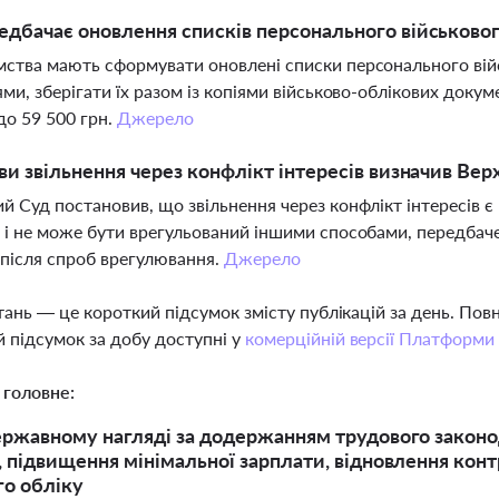
дбачає оновлення списків персонального військового
ства мають сформувати оновлені списки персонального війс
ями, зберігати їх разом із копіями військово-облікових докум
о 59 500 грн.
Джерело
ви звільнення через конфлікт інтересів визначив Ве
й Суд постановив, що звільнення через конфлікт інтересів 
 і не може бути врегульований іншими способами, передбач
після спроб врегулювання.
Джерело
тань — це короткий підсумок змісту публікацій за день. По
 підсумок за добу доступні у
комерційній версії Платформи
 головне:
ержавному нагляді за додержанням трудового законод
, підвищення мінімальної зарплати, відновлення кон
го обліку