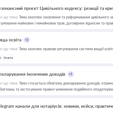
езонансний проєкт Цивільного кодексу: реакції та кр
о що тема:
Тема охоплює оновлення та реформування цивільного за
гулювання майнових і немайнових прав, договірних відносин та прав
ища освіта
+2
о що тема:
Тема охоплює правове регулювання системи вищої освіти, о
Освіта
екларування іноземних доходів
+1
о що тема:
Тема стосується обов’язку декларування доходів, отрим
бов’язань та застосування правил уникнення подвійного оподаткува
elegram канали для нотаріусів: новини, кейси, практич