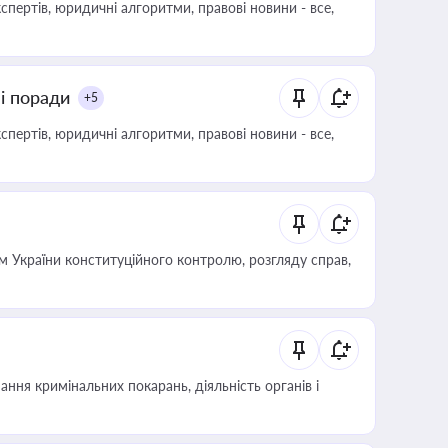
пертів, юридичні алгоритми, правові новини - все,
ні поради
+5
пертів, юридичні алгоритми, правові новини - все,
 України конституційного контролю, розгляду справ,
ння кримінальних покарань, діяльність органів і