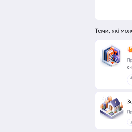
Теми, які мож
Пр
он
З
Пр