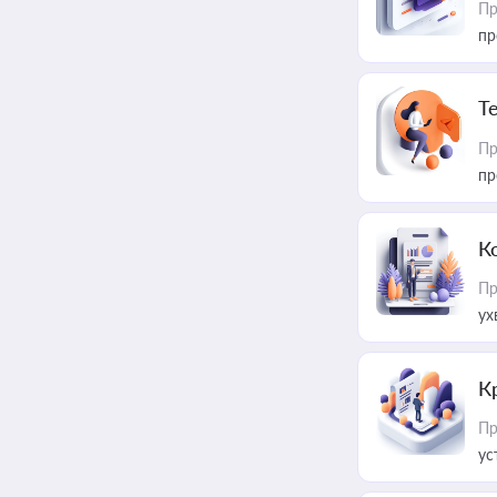
Пр
пр
T
Пр
пр
К
Пр
ух
К
Пр
ус