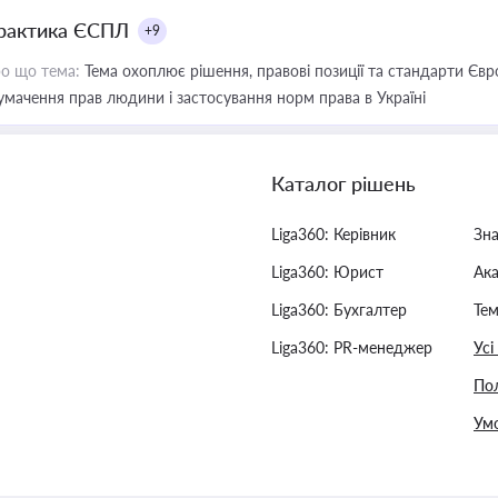
рактика ЄСПЛ
+9
о що тема:
Тема охоплює рішення, правові позиції та стандарти Євр
умачення прав людини і застосування норм права в Україні
Каталог рішень
Liga360: Керівник
Зн
Liga360: Юрист
Ак
Liga360: Бухгалтер
Тем
Liga360: PR-менеджер
Усі
Пол
Умо