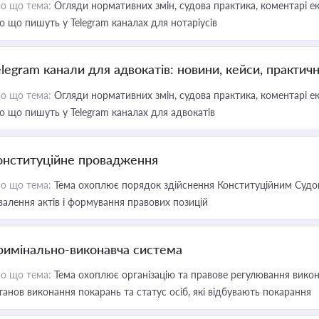
о що тема:
Огляди нормативних змін, судова практика, коментарі екс
о що пишуть у Telegram каналах для нотаріусів
elegram канали для адвокатів: новини, кейси, практич
о що тема:
Огляди нормативних змін, судова практика, коментарі екс
о що пишуть у Telegram каналах для адвокатів
онституційне провадження
о що тема:
Тема охоплює порядок здійснення Конституційним Судом
валення актів і формування правових позицій
римінально-виконавча система
о що тема:
Тема охоплює організацію та правове регулювання викона
танов виконання покарань та статус осіб, які відбувають покарання