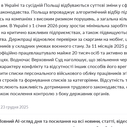
 в Україні та сусідній Польщі відбуваються суттєві зміни у
законодавства. Польща впроваджує алгоритмічний відбір пі
ь на компаніях з високим ризиком порушень, а загальна кільк
им. В Україні з 1 січня 2026 року зростає мінімальна зароб
в на критично важливих підприємствах, а також підвищують
тва. Держпраці відновлює перевірки за скаргами на мобінг,
ників у складних умовах воєнного стану. За 11 місяців 2025
офіційно працевлаштувало майже 20 тисяч осіб та активно 
сцях. Водночас Верховний Суд наголошує, що звільнення чер
характеру конфлікту та відсутності інших способів його вре
ити списки персонального військового обліку працівників з
строків та формування списків за категоріями. Відсутність т
реслюють важливість дотримання трудового законодавства, о
також посилення контролю з боку державних органів.
,
23 грудня 2025
Повний AI-огляд дня та посилання на всі новини, статті, віде