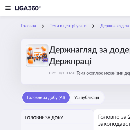
Головна
Теми в центрі уваги
Держнагляд за 
Держнагляд за доде
Держпраці
Тема охоплює механізми де
ПРО ЩО ТЕМА:
Головне за добу (AI)
Усі публікації
Головне за
ГОЛОВНЕ ЗА ДОБУ
законодавс