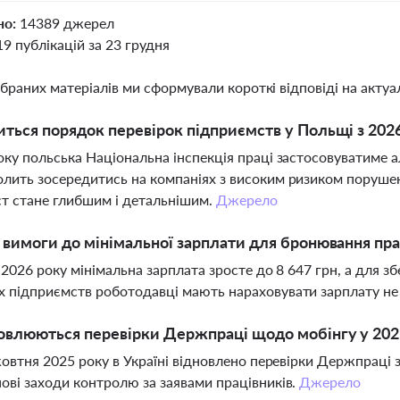
но:
14389 джерел
19 публікацій за 23 грудня
ібраних матеріалів ми сформували короткі відповіді на актуал
иться порядок перевірок підприємств у Польщі з 202
оку польська Національна інспекція праці застосовуватиме а
лить зосередитись на компаніях з високим ризиком порушень
іст стане глибшим і детальнішим.
Джерело
і вимоги до мінімальної зарплати для бронювання прац
я 2026 року мінімальна зарплата зросте до 8 647 грн, а для
 підприємств роботодавці мають нараховувати зарплату не
овлюються перевірки Держпраці щодо мобінгу у 202
 жовтня 2025 року в Україні відновлено перевірки Держпраці
ові заходи контролю за заявами працівників.
Джерело