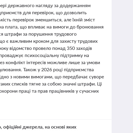
 сфері державного нагляду за додержанням
дприємств для перевірок, що дозволить
ість перевірок зменшиться, але їхній зміст
ітна плата, що впливає на вимоги до бронювання
ся штрафи за порушення трудового
 що є важливим кроком для захисту трудових
 року відомство провело понад 350 заходів
впроваджує психосоціальну підтримку на
ез конфлікт інтересів можливе лише за умови
гулювання. Також у 2026 році підприємства
гідно з новими вимогами, що передбачає суворе
аких списків тягне за собою значні штрафи. Ці
хорони праці та прав працівників у сучасних
о, офіційні джерела, на основі яких