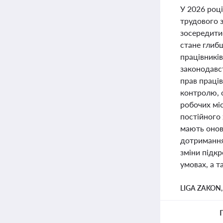
У 2026 році
трудового 
зосередитис
стане глибш
працівникі
законодавс
прав праців
контролю, 
робочих мі
постійного 
мають онов
дотримання 
зміни підк
умовах, а 
LIGA ZAKON