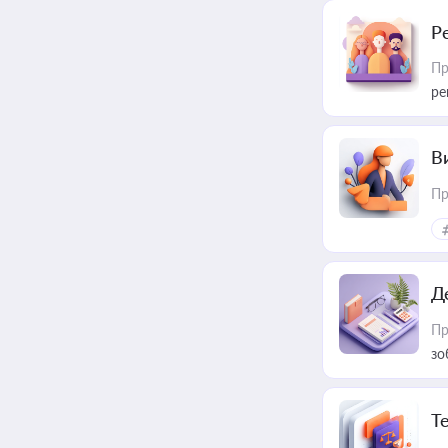
Р
Пр
ре
В
Пр
Д
Пр
зо
T