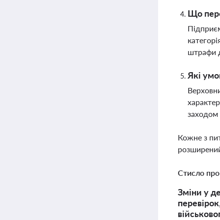
Що пере
Підприєм
категорі
штрафи д
Які умо
Верховни
характер
заходом 
Кожне з пи
розширений
Стисло про
Зміни у д
перевірок
військово