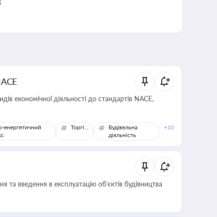
к
NACE
идів економічної діяльності до стандартів NACE,
о-енергетичний
Торгівля
Будівельна
+10
кс
діяльність
я та введення в експлуатацію об’єктів будівництва