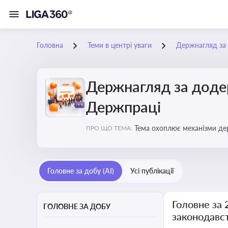
Головна
Теми в центрі уваги
Держнагляд за 
Держнагляд за доде
Держпраці
Тема охоплює механізми де
ПРО ЩО ТЕМА:
Головне за добу (AI)
Усі публікації
Головне за
ГОЛОВНЕ ЗА ДОБУ
законодавс