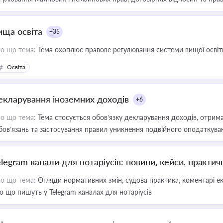
ища освіта
+35
о що тема:
Тема охоплює правове регулювання системи вищої освіти, о
Освіта
екларування іноземних доходів
+6
о що тема:
Тема стосується обов’язку декларування доходів, отрим
бов’язань та застосування правил уникнення подвійного оподаткува
elegram канали для нотаріусів: новини, кейси, практич
о що тема:
Огляди нормативних змін, судова практика, коментарі екс
о що пишуть у Telegram каналах для нотаріусів