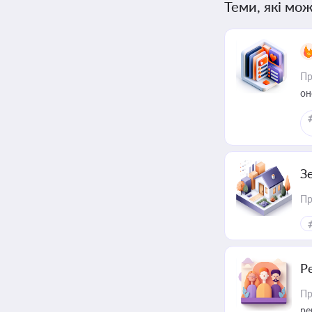
Теми, які мож
Пр
он
З
Пр
Р
Пр
ре