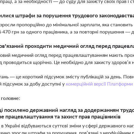
раці, а за необхідності — до суду для захисту своїх прав і 
илися штрафи за порушення трудового законодавства
росли пропорційно до мінімальної зарплати, яка становить 
6 470 грн за одного працівника, а за повторні порушення — 
ов’язаний проходити медичний огляд перед працев
овий медичний огляд перед працевлаштуванням мають прохо
д проводиться щорічно. Це необхідно для захисту здоров’я н
тань — це короткий підсумок змісту публікацій за день. По
 підсумок за добу доступні у
комерційній версії Платформи
 головне:
ці посилено державний нагляд за додержанням трудо
е працевлаштування та захист прав працівників
 в Україні відбуваються суттєві зміни у сфері державного 
начно зросли штрафи за порушення, пов’язані з неофіційни