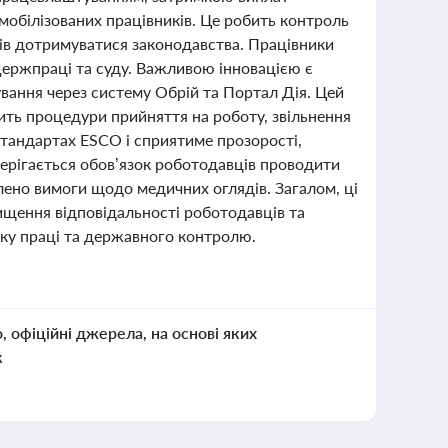
 мобілізованих працівників. Це робить контроль
ів дотримуватися законодавства. Працівники
Держпраці та суду. Важливою інновацією є
ання через систему Обрій та Портал Дія. Цей
ть процедури прийняття на роботу, звільнення
стандартах ESCO і сприятиме прозорості,
берігається обов’язок роботодавців проводити
илено вимоги щодо медичних оглядів. Загалом, ці
вищення відповідальності роботодавців та
нку праці та державного контролю.
о, офіційні джерела, на основі яких
к