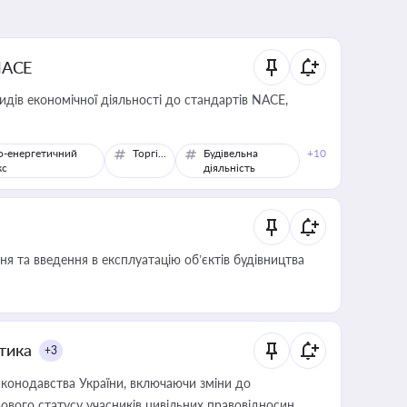
NACE
идів економічної діяльності до стандартів NACE,
о-енергетичний
Торгівля
Будівельна
+10
кс
діяльність
я та введення в експлуатацію об’єктів будівництва
итика
+3
конодавства України, включаючи зміни до
ового статусу учасників цивільних правовідносин