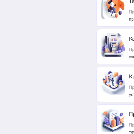
T
Пр
пр
К
Пр
ух
К
Пр
ус
П
Пр
тл