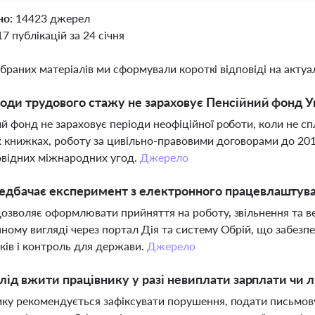
но:
14423 джерел
17 публікацій за 24 січня
ібраних матеріалів ми сформували короткі відповіді на актуал
іоди трудового стажу не зараховує Пенсійний фонд У
й фонд не зараховує періоди неофіційної роботи, коли не с
 книжках, роботу за цивільно-правовими договорами до 2016
овідних міжнародних угод.
Джерело
дбачає експеримент з електронного працевлаштува
озволяє оформлювати прийняття на роботу, звільнення та в
ному вигляді через портал Дія та систему Обрій, що забезпеч
ків і контроль для держави.
Джерело
 слід вжити працівнику у разі невиплати зарплати чи л
ку рекомендується зафіксувати порушення, подати письмов