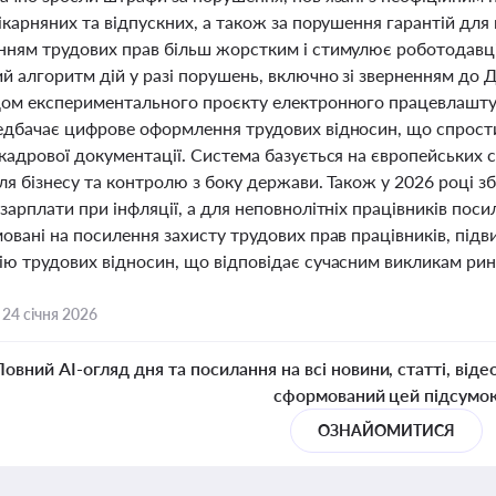
ікарняних та відпускних, а також за порушення гарантій для
нням трудових прав більш жорстким і стимулює роботодавц
ий алгоритм дій у разі порушень, включно зі зверненням до 
дом експериментального проєкту електронного працевлаштув
едбачає цифрове оформлення трудових відносин, що спрости
кадрової документації. Система базується на європейських 
ля бізнесу та контролю з боку держави. Також у 2026 році з
зарплати при інфляції, а для неповнолітніх працівників пос
овані на посилення захисту трудових прав працівників, під
ію трудових відносин, що відповідає сучасним викликам ри
,
24 січня 2026
Повний AI-огляд дня та посилання на всі новини, статті, віде
сформований цей підсумо
ОЗНАЙОМИТИСЯ