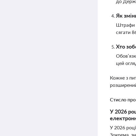
до Держп
Як змін
Штрафи з
сягати 8
Хто зоб
Обов’язк
цей огля
Кожне з пи
розширений
Стисло про
У 2026 ро
електронн
У 2026 році
Зокрема, з