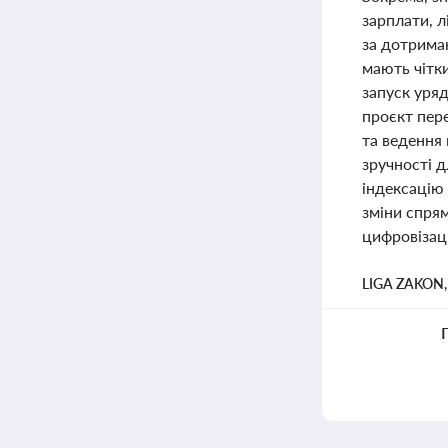
зарплати, л
за дотрима
мають чітк
запуск уря
проєкт пер
та ведення 
зручності д
індексацію 
зміни спрям
цифровізац
LIGA ZAKON