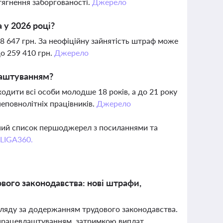
стягнення заборгованості.
Джерело
 у 2026 році?
8 647 грн. За неофіційну зайнятість штраф може
до 259 410 грн.
Джерело
лаштуванням?
дити всі особи молодше 18 років, а до 21 року
еповнолітніх працівників.
Джерело
вний список першоджерел з посиланнями та
 LIGA360.
вого законодавства: нові штрафи,
нагляду за додержанням трудового законодавства.
м працевлаштуванням, затримкою виплат