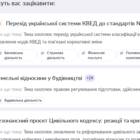
уть вас зацікавити:
Перехід української системи КВЕД до стандартів 
о що тема:
Тема охоплює перехід української системи класифікації в
овлення кодів КВЕД та пов'язані нормативні зміни
Банківська
Страхова
Фінансові
Паливн
діяльність
діяльність
послуги
компле
емельні відносини у будівництві
+14
о що тема:
Тема охоплює правове регулювання підготовки, здійсненн
Будівельна діяльність
езонансний проєкт Цивільного кодексу: реакції та кр
о що тема:
Тема охоплює оновлення та реформування цивільного за
гулювання майнових і немайнових прав, договірних відносин та прав