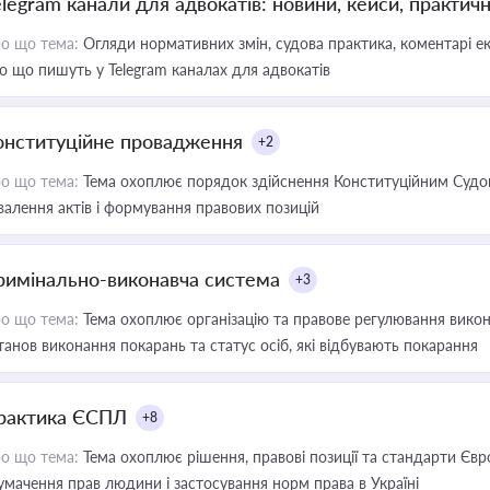
elegram канали для адвокатів: новини, кейси, практич
о що тема:
Огляди нормативних змін, судова практика, коментарі екс
о що пишуть у Telegram каналах для адвокатів
онституційне провадження
+2
о що тема:
Тема охоплює порядок здійснення Конституційним Судом
валення актів і формування правових позицій
римінально-виконавча система
+3
о що тема:
Тема охоплює організацію та правове регулювання викона
танов виконання покарань та статус осіб, які відбувають покарання
рактика ЄСПЛ
+8
о що тема:
Тема охоплює рішення, правові позиції та стандарти Євр
умачення прав людини і застосування норм права в Україні