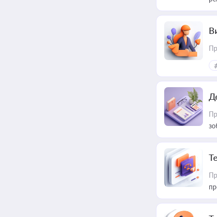
В
Пр
Д
Пр
зо
T
Пр
пр