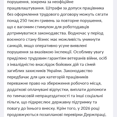
порушення, зокрема за неофіційне
працевлаштування. Штрафи за допуск працівника
без оформлення трудового договору можуть сягати
понад 250 тисяч гривень за повторне порушення,
що є вагомим стимулом для роботодавців
дотримуватися законодавства. Водночас у період
воєнного стану бізнес має можливість уникнути
санкцій, якщо оперативно усуне виявлені
порушення за вказівкою інспекції. Особливу увагу
приділено трудовим гарантіям ветеранів війни, осіб
з інвалідністю внаслідок бойових дій та сімей
загиблих захисників України. Законодавство
передбачає для цих категорій працівників
переважне право на збереження робочого місця,
додаткові оплачувані відпустки, виплати допомоги
по тимчасовій непрацездатності та інші соціальні
пільги, що підкреслює державну підтримку та
повагу до їхнього внеску. Крім того, у 2026 році
продовжуються позапланові перевірки Держпраці,