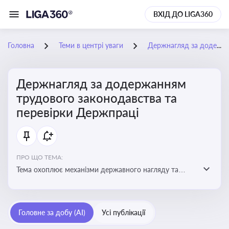
ВХІД ДО LIGA360
Головна
Теми в центрі уваги
Держнагляд за додержанням трудового законодавства та перевірки Держпраці
Держнагляд за додержанням
трудового законодавства та
перевірки Держпраці
ПРО ЩО ТЕМА:
Тема охоплює механізми державного нагляду та
контролю за дотриманням законодавства про працю
Головне за добу (AI)
Усі публікації