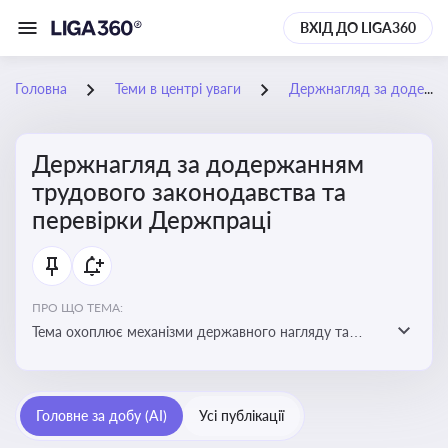
ВХІД ДО LIGA360
Головна
Теми в центрі уваги
Держнагляд за додержанням трудового законодавства та перевірки Держпраці
Держнагляд за додержанням
трудового законодавства та
перевірки Держпраці
ПРО ЩО ТЕМА:
Тема охоплює механізми державного нагляду та
контролю за дотриманням законодавства про працю
Головне за добу (AI)
Усі публікації