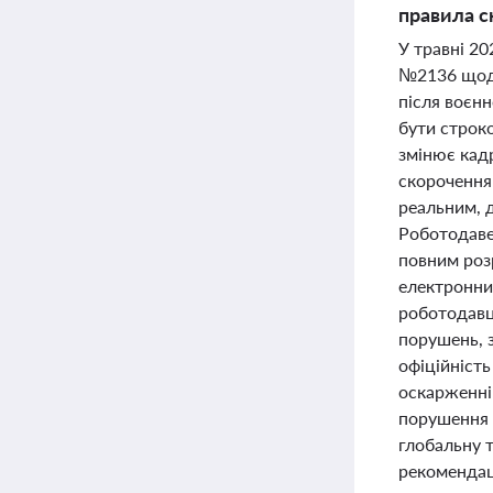
правила с
У травні 2
№2136 щодо 
після воєнн
бути строко
змінює кадр
скорочення
реальним, 
Роботодавец
повним роз
електронни
роботодавц
порушень, 
офіційніст
оскарженні
порушення т
глобальну 
рекомендац