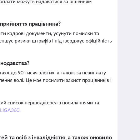
ез оплати можуть надаватися за рішенням
прийняття працівника?
ти кадрові документи, усунути помилки та
ншує ризики штрафів і підтверджує офіційність
онодавства?
х» до 90 тисяч злотих, а також за невиплату
лення волі. Це має посилити захист працівників і
вний список першоджерел з посиланнями та
 LIGA360.
й та осіб з інвалідністю, а також оновило