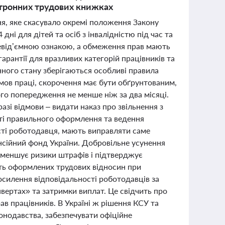
ктронних трудових книжках
ня, яке скасувало окремі положення Закону
і для дітей та осіб з інвалідністю під час та
 невід’ємною ознакою, а обмеження прав мають
рантії для вразливих категорій працівників та
нного стану зберігаються особливі правила
мов праці, скорочення має бути обґрунтованим,
о попередження не менше ніж за два місяці.
азі відмови – видати наказ про звільнення з
ті правильного оформлення та ведення
сті роботодавця, мають виправляти саме
нсійний фонд України. Добровільне усунення
зменшує ризики штрафів і підтверджує
сть оформлених трудових відносин при
силення відповідальності роботодавців за
вертах» та затримки виплат. Це свідчить про
 працівників. В Україні ж рішення КСУ та
нодавства, забезпечувати офіційне