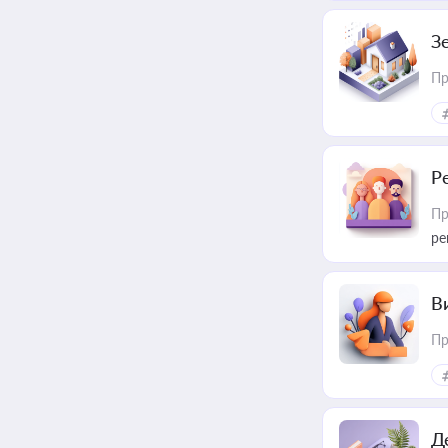
З
Пр
Р
Пр
ре
В
Пр
Д