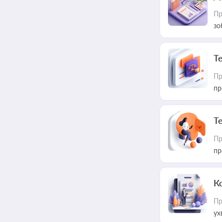
Пр
зо
T
Пр
пр
T
Пр
пр
К
Пр
ух