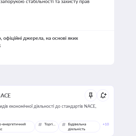
 запорукою стабільності та захисту прав
о, офіційні джерела, на основі яких
к
NACE
идів економічної діяльності до стандартів NACE,
о-енергетичний
Торгівля
Будівельна
+10
кс
діяльність