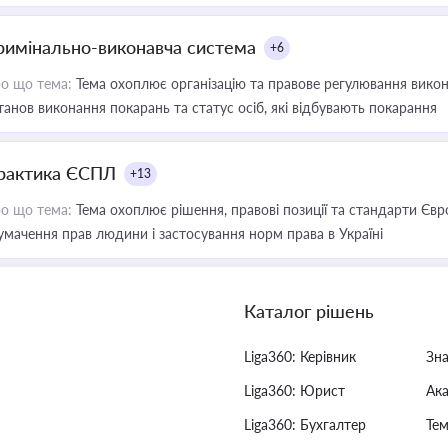
римінально-виконавча система
+6
о що тема:
Тема охоплює організацію та правове регулювання викона
танов виконання покарань та статус осіб, які відбувають покарання
рактика ЄСПЛ
+13
о що тема:
Тема охоплює рішення, правові позиції та стандарти Євр
умачення прав людини і застосування норм права в Україні
Каталог рішень
Liga360: Керівник
Зн
Liga360: Юрист
Ак
Liga360: Бухгалтер
Тем