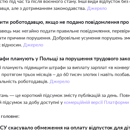
істю під час та після воєнного стану. Інші види відпусток б
вця, але з дотриманням законодавства.
Джерело
ти роботодавцю, якщо не подано повідомлення про 
вець має негайно подати правильне повідомлення, перевіри
ати причини порушення. Добровільне усунення порушень зме
 відносин.
Джерело
афи планують у Польщі за порушення трудового зак
 планують підвищити штрафи за виплату зарплат «в конверта
 протягом трьох місяців – до 60 тисяч злотих і навіть позбав
альність роботодавців.
Джерело
тань — це короткий підсумок змісту публікацій за день. По
 підсумок за добу доступні у
комерційній версії Платформи
 головне:
СУ скасувало обмеження на оплату відпусток для діте