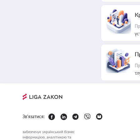
К
Пр
ус
П
Пр
тл
Зв'язатися:
забезпечує український бізнес
інформацією, аналітикою та