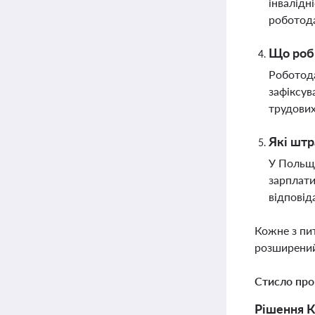
інвалідн
роботода
Що роби
Роботода
зафіксув
трудових
Які штр
У Польщі
зарплати
відповід
Кожне з пи
розширений
Стисло про
Рішення К