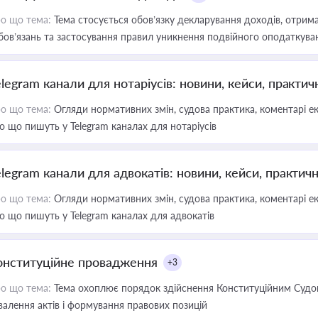
о що тема:
Тема стосується обов’язку декларування доходів, отрим
бов’язань та застосування правил уникнення подвійного оподаткува
elegram канали для нотаріусів: новини, кейси, практич
о що тема:
Огляди нормативних змін, судова практика, коментарі екс
о що пишуть у Telegram каналах для нотаріусів
elegram канали для адвокатів: новини, кейси, практич
о що тема:
Огляди нормативних змін, судова практика, коментарі екс
о що пишуть у Telegram каналах для адвокатів
онституційне провадження
+3
о що тема:
Тема охоплює порядок здійснення Конституційним Судом
валення актів і формування правових позицій