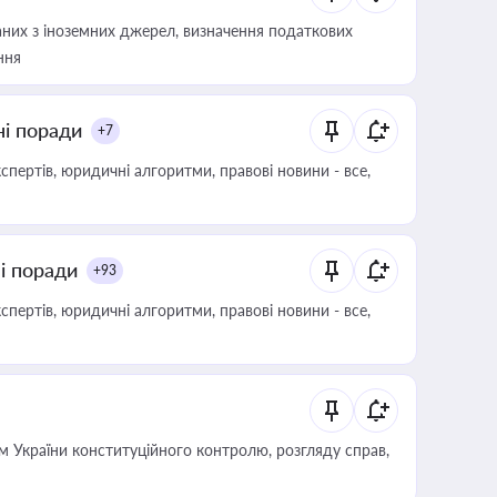
аних з іноземних джерел, визначення податкових
ння
ні поради
+7
пертів, юридичні алгоритми, правові новини - все,
ні поради
+93
пертів, юридичні алгоритми, правові новини - все,
 України конституційного контролю, розгляду справ,