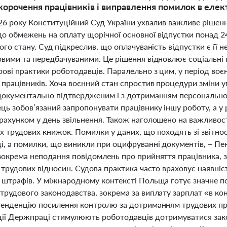
корочення працівників і виправлення помилок в еле
026 року Конституційний Суд України ухвалив важливе рішен
обмежень на оплату щорічної основної відпустки понад 24 дн
ого стану. Суд підкреслив, що оплачуваність відпустки є її
вими та передбачуваними. Це рішення відновлює соціальні га
ові практики роботодавців. Паралельно з цим, у період воє
 працівників. Хоча воєнний стан спростив процедури зміни у
документально підтвердженим і з дотриманням персональног
ь зобов’язаний запропонувати працівнику іншу роботу, а у р
рахунком у день звільнення. Також наголошено на важливос
х трудових книжок. Помилки у даних, що походять зі звітно
і, а помилки, що виникли при оцифруванні документів, – Пе
зокрема неподання повідомлень про прийняття працівника, 
ь трудових відносин. Судова практика часто враховує наявні
 штрафів. У міжнародному контексті Польща готує значне по
рудового законодавства, зокрема за виплату зарплат «в кон
тенденцію посилення контролю за дотриманням трудових прав
ії Держпраці стимулюють роботодавців дотримуватися зако