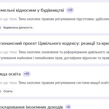
емельні відносини у будівництві
+19
о що тема:
Тема охоплює правове регулювання підготовки, здійсненн
Будівельна діяльність
езонансний проєкт Цивільного кодексу: реакції та кр
о що тема:
Тема охоплює оновлення та реформування цивільного за
гулювання майнових і немайнових прав, договірних відносин та прав
ища освіта
+45
о що тема:
Тема охоплює правове регулювання системи вищої освіти, о
Освіта
екларування іноземних доходів
+6