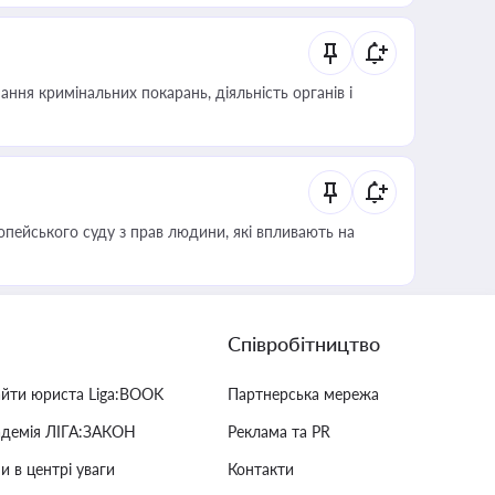
ння кримінальних покарань, діяльність органів і
опейського суду з прав людини, які впливають на
Співробітництво
айти юриста Liga:BOOK
Партнерська мережа
адемія ЛІГА:ЗАКОН
Реклама та PR
и в центрі уваги
Контакти