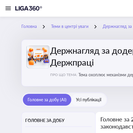
Головна
Теми в центрі уваги
Держнагляд за 
Держнагляд за доде
Держпраці
Тема охоплює механізми де
ПРО ЩО ТЕМА:
Головне за добу (AI)
Усі публікації
Головне за
ГОЛОВНЕ ЗА ДОБУ
законодавс