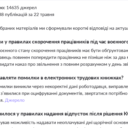
но:
14635 джерел
38 публікацій за 22 травня
ібраних матеріалів ми сформували короткі відповіді на актуал
ни у правилах скорочення працівників під час воєнног
воєнного стану скорочення працівників має бути обґрунтов
вець повинен попередити працівника не пізніше ніж за два мі
видати наказ про звільнення з повним розрахунком у день зв
авляти помилки в електронних трудових книжках?
илки виникли через некоректні дані роботодавця, виправл
з’явилися при оцифруванні документів, звертатися потрібно
ня.
Джерело
илося у правилах надання відпусток після рішення 
ував можливість надавати неоплачувані дні щорічної основної