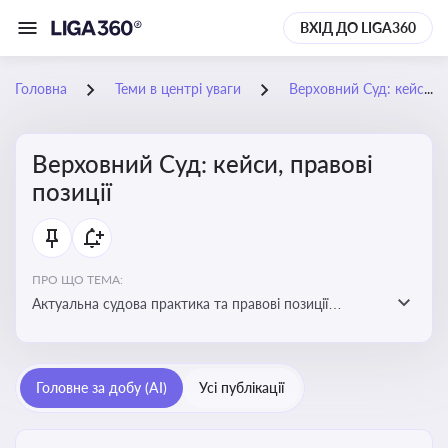
ВХІД ДО LIGA360
Головна
Теми в центрі уваги
Верховний Суд: кейси, правові позиції
Верховний Суд: кейси, правові
позиції
ПРО ЩО ТЕМА:
Актуальна судова практика та правові позиції
Верховного Суду
Головне за добу (AI)
Усі публікації