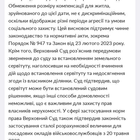
Обмеження розміру компенсації для житла,
зруйнованого до цієї дати, не є дискримінаційним,
оскільки відображає різні періоди агресії та умови
соціального захисту. Цей висновок підтримує чинне
законодавство та нормативні акти, зокрема
Порядок № 947 та Закон від 23 лютого 2023 року.
Крім того, Верховний Суд роз’яснив передумови
звернення до суду за встановленням земельного
сервітуту, наголосивши на необхідності вчинення
дій щодо встановлення сервітуту та недосягнення
згоди із власником ділянки. Суд підтвердив, що
сервітут може бути встановлений судовим
рішенням, якщо інші способи домовленості
неможливі, що є важливим для захисту прав
власників нерухомості. У сфері застосування норм
права Верховний Суд також підтвердив законність
застосування сталої розрахункової величини для
посадових окладів військовослужбовців з 20 травня