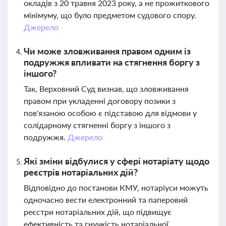
окладів з 20 травня 2023 року, а не прожиткового
мінімуму, що було предметом судового спору.
Джерело
Чи може зловживання правом одним із
подружжя впливати на стягнення боргу з
іншого?
Так, Верховний Суд визнав, що зловживання
правом при укладенні договору позики з
пов'язаною особою є підставою для відмови у
солідарному стягненні боргу з іншого з
подружжя.
Джерело
Які зміни відбулися у сфері нотаріату щодо
реєстрів нотаріальних дій?
Відповідно до постанови КМУ, нотаріуси можуть
одночасно вести електронний та паперовий
реєстри нотаріальних дій, що підвищує
ефективність та гнучкість нотаріальної