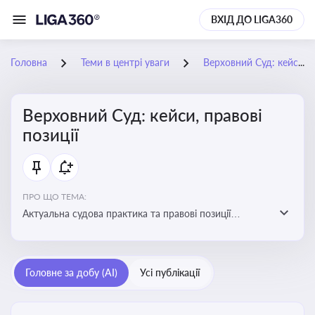
ВХІД ДО LIGA360
Головна
Теми в центрі уваги
Верховний Суд: кейси, правові позиції
Верховний Суд: кейси, правові
позиції
ПРО ЩО ТЕМА:
Актуальна судова практика та правові позиції
Верховного Суду
Головне за добу (AI)
Усі публікації