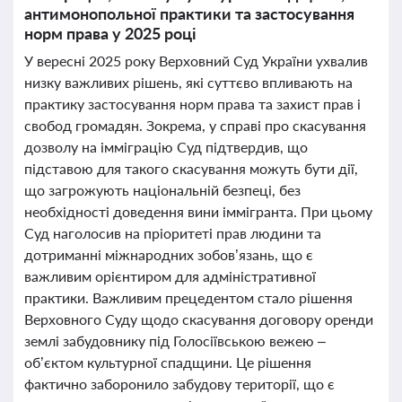
антимонопольної практики та застосування
норм права у 2025 році
У вересні 2025 року Верховний Суд України ухвалив
низку важливих рішень, які суттєво впливають на
практику застосування норм права та захист прав і
свобод громадян. Зокрема, у справі про скасування
дозволу на імміграцію Суд підтвердив, що
підставою для такого скасування можуть бути дії,
що загрожують національній безпеці, без
необхідності доведення вини іммігранта. При цьому
Суд наголосив на пріоритеті прав людини та
дотриманні міжнародних зобов’язань, що є
важливим орієнтиром для адміністративної
практики. Важливим прецедентом стало рішення
Верховного Суду щодо скасування договору оренди
землі забудовнику під Голосіївською вежею –
об’єктом культурної спадщини. Це рішення
фактично заборонило забудову території, що є