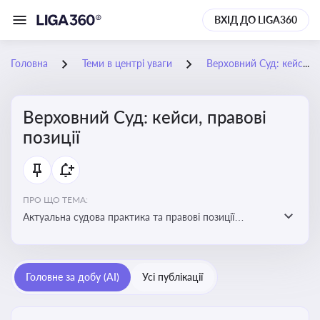
ВХІД ДО LIGA360
Головна
Теми в центрі уваги
Верховний Суд: кейси, правові позиції
Верховний Суд: кейси, правові
позиції
ПРО ЩО ТЕМА:
Актуальна судова практика та правові позиції
Верховного Суду
Головне за добу (AI)
Усі публікації