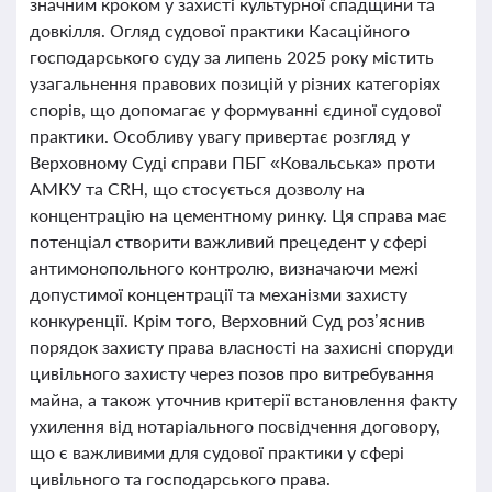
значним кроком у захисті культурної спадщини та
довкілля. Огляд судової практики Касаційного
господарського суду за липень 2025 року містить
узагальнення правових позицій у різних категоріях
спорів, що допомагає у формуванні єдиної судової
практики. Особливу увагу привертає розгляд у
Верховному Суді справи ПБГ «Ковальська» проти
АМКУ та CRH, що стосується дозволу на
концентрацію на цементному ринку. Ця справа має
потенціал створити важливий прецедент у сфері
антимонопольного контролю, визначаючи межі
допустимої концентрації та механізми захисту
конкуренції. Крім того, Верховний Суд роз’яснив
порядок захисту права власності на захисні споруди
цивільного захисту через позов про витребування
майна, а також уточнив критерії встановлення факту
ухилення від нотаріального посвідчення договору,
що є важливими для судової практики у сфері
цивільного та господарського права.