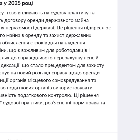
а у 2025 році
 суттєво впливають на судову практику та
сть договору оренди державного майна
ня нерухомості державі. Це рішення підкреслює
го майна в оренду та захист державних
к обчислення строків для накладення
ни, що є важливим для роботодавців і
 шлях до справедливого перерахунку пенсій
дексації, що стало прецедентом для захисту
вернув на новий розгляд справу щодо оренди
зиції органів місцевого самоврядування та
аво податкових органів використовувати
ивність податкового контролю. Ці рішення
судової практики, роз’ясненні норм права та