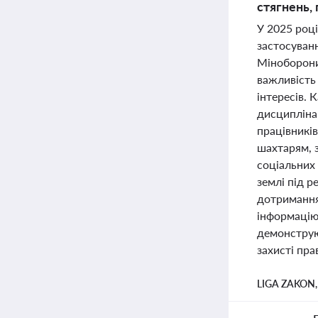
стягнень,
У 2025 році
застосуван
Міноборони
важливість
інтересів.
дисципліна
працівників
шахтарям, 
соціальних 
землі під р
дотримання
інформацію
демонструю
захисті пра
LIGA ZAKON