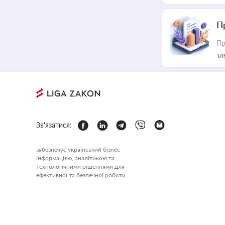
П
Пр
тл
Зв'язатися:
забезпечує український бізнес
інформацією, аналітикою та
технологічними рішеннями для
ефективної та безпечної роботи.