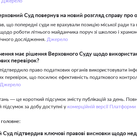
.
Джерело
рховний Суд повернув на новий розгляд справу про о
ав, що попередні суди не врахували позицію міської ради та
щодо роботи літнього майданчика поруч зі школою і храмом
ічного дослідження.
Джерело
чення має рішення Верховного Суду щодо використан
вих перевірок?
підтвердило право податкових органів використовувати інф
х перевірок, що посилює ефективність податкового контрол
Джерело
тань — це короткий підсумок змісту публікацій за день. По
 підсумок за добу доступні у
комерційній версії Платформи
 головне:
 Суд підтвердив ключові правові висновки щодо нед