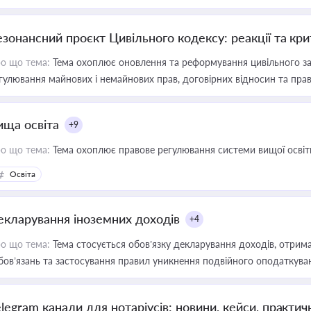
езонансний проєкт Цивільного кодексу: реакції та кр
о що тема:
Тема охоплює оновлення та реформування цивільного за
гулювання майнових і немайнових прав, договірних відносин та прав
ища освіта
+9
о що тема:
Тема охоплює правове регулювання системи вищої освіти, о
Освіта
екларування іноземних доходів
+4
о що тема:
Тема стосується обов’язку декларування доходів, отрим
бов’язань та застосування правил уникнення подвійного оподаткува
elegram канали для нотаріусів: новини, кейси, практич