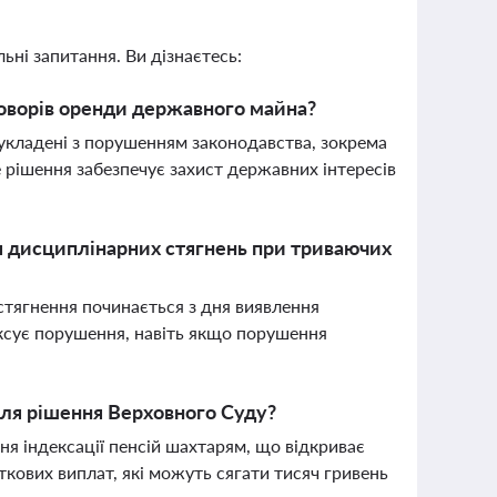
ьні запитання. Ви дізнаєтесь:
говорів оренди державного майна?
укладені з порушенням законодавства, зокрема
 рішення забезпечує захист державних інтересів
я дисциплінарних стягнень при триваючих
стягнення починається з дня виявлення
іксує порушення, навіть якщо порушення
сля рішення Верховного Суду?
 індексації пенсій шахтарям, що відкриває
кових виплат, які можуть сягати тисяч гривень