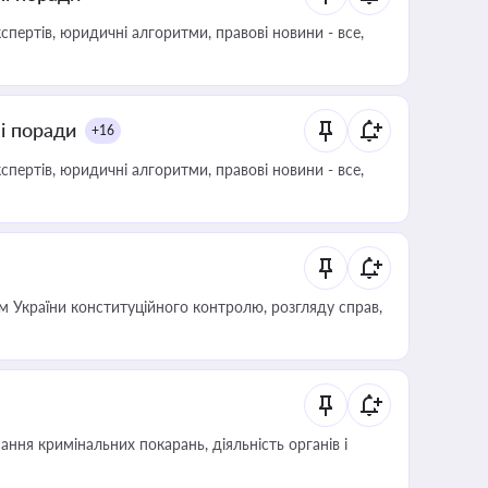
пертів, юридичні алгоритми, правові новини - все,
ні поради
+16
пертів, юридичні алгоритми, правові новини - все,
 України конституційного контролю, розгляду справ,
ння кримінальних покарань, діяльність органів і