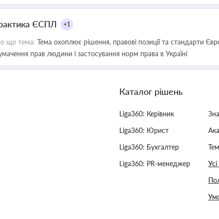
рактика ЄСПЛ
+1
о що тема:
Тема охоплює рішення, правові позиції та стандарти Євр
умачення прав людини і застосування норм права в Україні
Каталог рішень
Liga360: Керівник
Зн
Liga360: Юрист
Ак
Liga360: Бухгалтер
Тем
Liga360: PR-менеджер
Усі
Пол
Умо