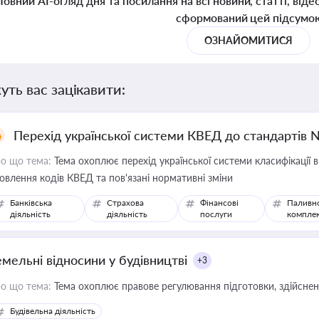
Повний AI-огляд дня та посилання на всі новини, статті, віде
сформований цей підсумо
ОЗНАЙОМИТИСЯ
уть вас зацікавити:
Перехід української системи КВЕД до стандартів 
о що тема:
Тема охоплює перехід української системи класифікації в
овлення кодів КВЕД та пов'язані нормативні зміни
Банківська
Страхова
Фінансові
Паливн
діяльність
діяльність
послуги
компле
емельні відносини у будівництві
+3
о що тема:
Тема охоплює правове регулювання підготовки, здійсненн
Будівельна діяльність