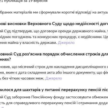
21 публікація за 19 вересня
ібраних матеріалів ми сформували короткі відповіді на актуал
вові висновки Верховного Суду щодо недійсності до
й Суд підтвердив, що договори оренди державного майна, 
хідних погоджень та конкурсних процедур, є недійсними. Це
ення майна у власність держави.
Джерело
овний Суд роз’яснив порядок обчислення строків дл
ннях?
новив, що місячний строк для накладення дисциплінарного 
я, яким є дата складення акта або іншого документу, що ф
 без чітких часових меж.
Джерело
илося для шахтарів у питанні перерахунку пенсій пі
й Суд заборонив Пенсійному фонду застосовувати обмеження
ть для справедливого перерахунку пенсій і отримання додат