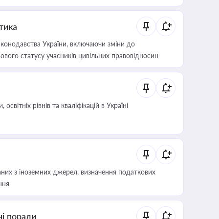
итика
конодавства України, включаючи зміни до
ового статусу учасників цивільних правовідносин
світніх рівнів та кваліфікацій в Україні
аних з іноземних джерел, визначення податкових
ння
ні поради