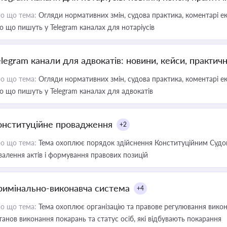
о що тема:
Огляди нормативних змін, судова практика, коментарі екс
о що пишуть у Telegram каналах для нотаріусів
elegram канали для адвокатів: новини, кейси, практич
о що тема:
Огляди нормативних змін, судова практика, коментарі екс
о що пишуть у Telegram каналах для адвокатів
онституційне провадження
+2
о що тема:
Тема охоплює порядок здійснення Конституційним Судом
валення актів і формування правових позицій
римінально-виконавча система
+4
о що тема:
Тема охоплює організацію та правове регулювання викона
танов виконання покарань та статус осіб, які відбувають покарання