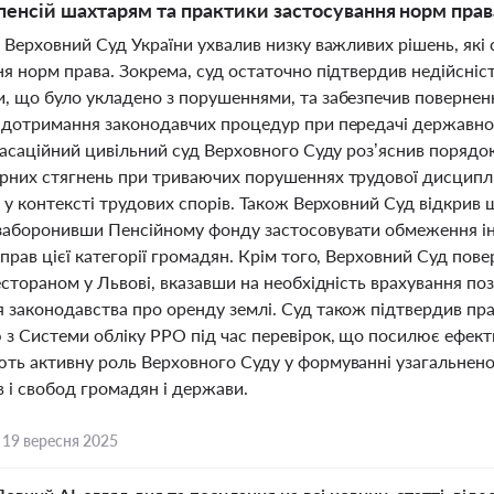
 пенсій шахтарям та практики застосування норм прав
 Верховний Суд України ухвалив низку важливих рішень, які
ня норм права. Зокрема, суд остаточно підтвердив недійсні
, що було укладено з порушеннями, та забезпечив повернен
 дотримання законодавчих процедур при передачі державно
 Касаційний цивільний суд Верховного Суду роз’яснив порядо
рних стягнень при триваючих порушеннях трудової дисциплі
 у контексті трудових спорів. Також Верховний Суд відкрив
заборонивши Пенсійному фонду застосовувати обмеження ін
прав цієї категорії громадян. Крім того, Верховний Суд по
естораном у Львові, вказавши на необхідність врахування по
 законодавства про оренду землі. Суд також підтвердив пр
 з Системи обліку РРО під час перевірок, що посилює ефект
ть активну роль Верховного Суду у формуванні узагальненої 
в і свобод громадян і держави.
,
19 вересня 2025