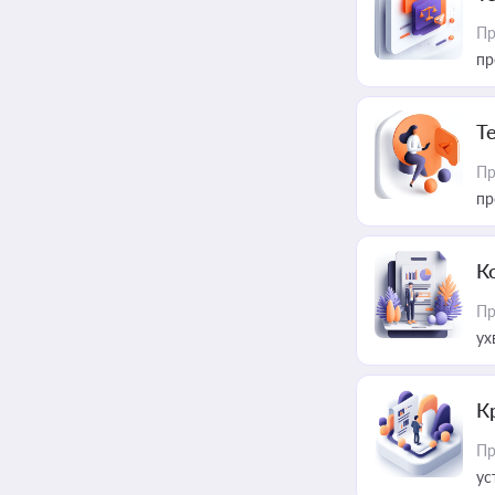
Пр
пр
T
Пр
пр
К
Пр
ух
К
Пр
ус