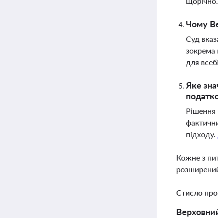
щорічно
Чому Ве
Суд вказ
зокрема 
для всеб
Яке зна
податко
Рішення 
фактични
підходу.
Кожне з пи
розширений
Стисло про
Верховний