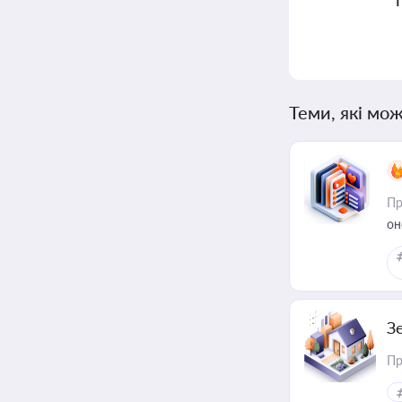
Теми, які мож
Пр
он
З
Пр