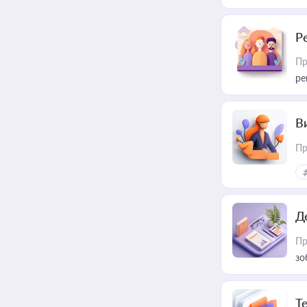
Р
Пр
ре
В
Пр
Д
Пр
зо
T