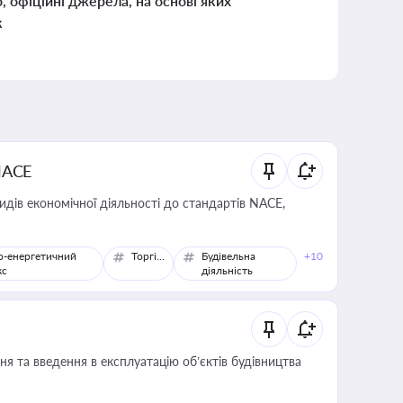
о, офіційні джерела, на основі яких
к
NACE
идів економічної діяльності до стандартів NACE,
о-енергетичний
Торгівля
Будівельна
+10
кс
діяльність
я та введення в експлуатацію об’єктів будівництва