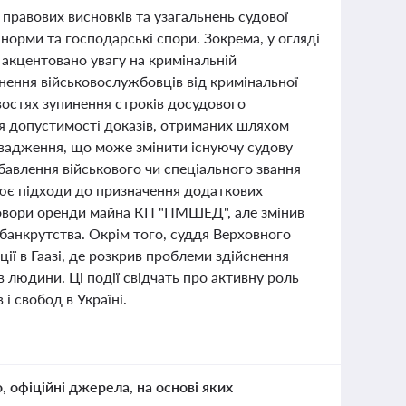
 правових висновків та узагальнень судової
норми та господарські спори. Зокрема, у огляді
 акцентовано увагу на кримінальній
нення військовослужбовців від кримінальної
востях зупинення строків досудового
я допустимості доказів, отриманих шляхом
овадження, що може змінити існуючу судову
бавлення військового чи спеціального звання
нює підходи до призначення додаткових
говори оренди майна КП "ПМШЕД", але змінив
анкрутства. Окрім того, суддя Верховного
ії в Гаазі, де розкрив проблеми здійснення
в людини. Ці події свідчать про активну роль
і свобод в Україні.
о, офіційні джерела, на основі яких