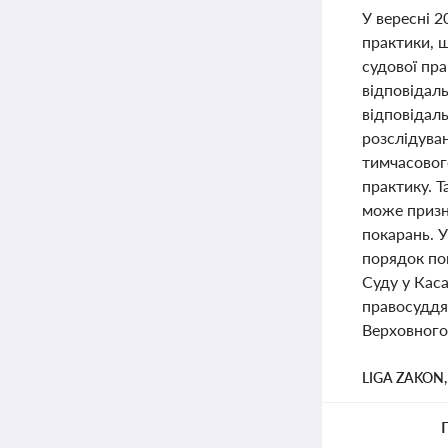
У вересні 2
практики, щ
судової пра
відповідал
відповідаль
розслідува
тимчасовог
практику. Т
може призн
покарань. 
порядок по
Суду у Каса
правосуддя 
Верховного 
LIGA ZAKON