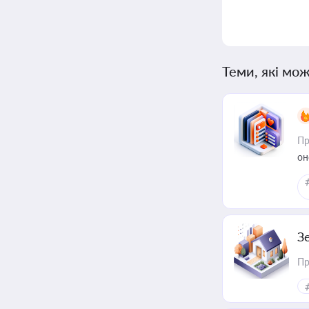
Теми, які мож
Пр
он
З
Пр