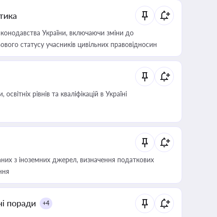
итика
конодавства України, включаючи зміни до
ового статусу учасників цивільних правовідносин
світніх рівнів та кваліфікацій в Україні
аних з іноземних джерел, визначення податкових
ння
ні поради
+4