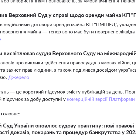
або використанням повноважень, за умови вчинення тяжког
нив Верховний Суд у справі щодо оренди майна КП
в недійсними договори оренди майна КП "ПМШЕД", укладені
повернення майна — тепер воно має бути повернене ліквідато
о
и висвітлював суддя Верховного Суду на міжнародній 
зповів про виклики здійснення правосуддя в умовах війни, 
 та захист прав людини, а також поділився досвідом україн
ією.
Джерело
тань — це короткий підсумок змісту публікацій за день. По
 підсумок за добу доступні у
комерційній версії Платформи
 головне:
 Суд України оновлює судову практику: нові правові
сті доказів, покарань та процедур банкрутства у 202