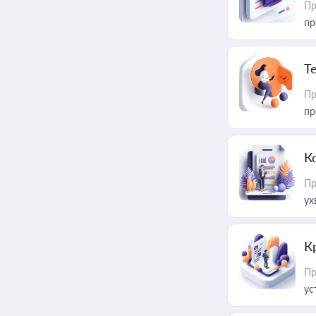
Пр
пр
T
Пр
пр
К
Пр
ух
К
Пр
ус