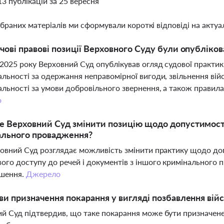
13 публікацій за 25 вересня
ібраних матеріалів ми сформували короткі відповіді на актуал
чові правові позиції Верховного Суду були опублікова
 2025 року Верховний Суд опублікував огляд судової практик
альності за одержання неправомірної вигоди, звільнення ві
альності за умови добровільного звернення, а також правила
о
 Верховний Суд змінити позицію щодо допустимості 
ального провадження?
ховний Суд розглядає можливість змінити практику щодо до
ого доступу до речей і документів з іншого кримінального
ішення.
Джерело
ви призначення покарання у вигляді позбавлення війс
й Суд підтвердив, що таке покарання може бути призначене н