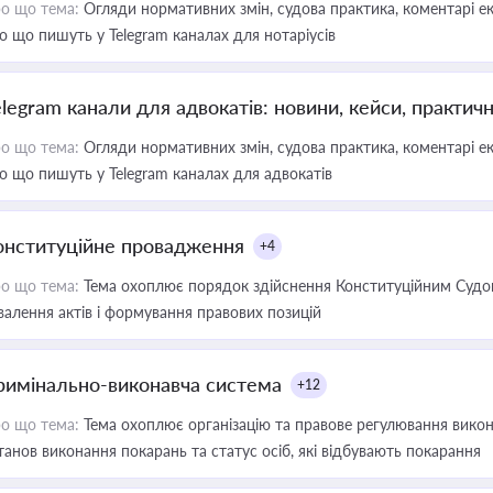
о що тема:
Огляди нормативних змін, судова практика, коментарі екс
о що пишуть у Telegram каналах для нотаріусів
elegram канали для адвокатів: новини, кейси, практич
о що тема:
Огляди нормативних змін, судова практика, коментарі екс
о що пишуть у Telegram каналах для адвокатів
онституційне провадження
+4
о що тема:
Тема охоплює порядок здійснення Конституційним Судом
валення актів і формування правових позицій
римінально-виконавча система
+12
о що тема:
Тема охоплює організацію та правове регулювання викона
танов виконання покарань та статус осіб, які відбувають покарання