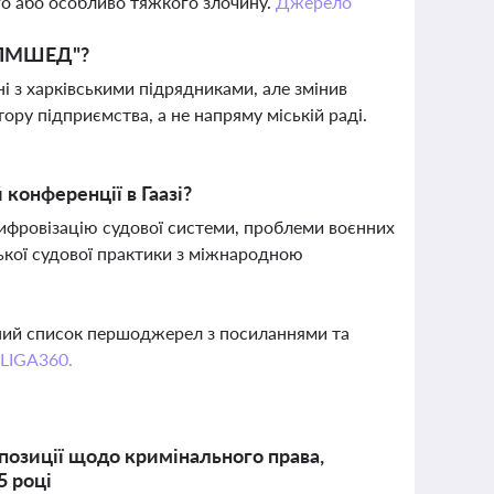
о або особливо тяжкого злочину.
Джерело
 "ПМШЕД"?
 з харківськими підрядниками, але змінив
ру підприємства, а не напряму міській раді.
конференції в Гаазі?
цифровізацію судової системи, проблеми воєнних
ської судової практики з міжнародною
вний список першоджерел з посиланнями та
 LIGA360.
 позиції щодо кримінального права,
5 році