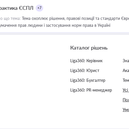
рактика ЄСПЛ
+7
о що тема:
Тема охоплює рішення, правові позиції та стандарти Євр
умачення прав людини і застосування норм права в Україні
Каталог рішень
Liga360: Керівник
Зн
Liga360: Юрист
Ак
Liga360: Бухгалтер
Тем
Liga360: PR-менеджер
Усі
Пол
Умо