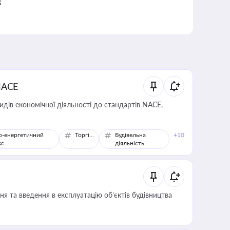
к
NACE
идів економічної діяльності до стандартів NACE,
о-енергетичний
Торгівля
Будівельна
+10
кс
діяльність
я та введення в експлуатацію об’єктів будівництва