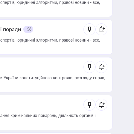
пертів, юридичні алгоритми, правові новини - все,
ні поради
+58
пертів, юридичні алгоритми, правові новини - все,
 України конституційного контролю, розгляду справ,
ння кримінальних покарань, діяльність органів і