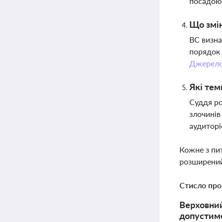
посадою 
Що змі
ВС визна
порядок 
Джерел
Які тем
Суддя ро
злочинів
аудитор
Кожне з пи
розширений
Стисло про
Верховний
допустимо