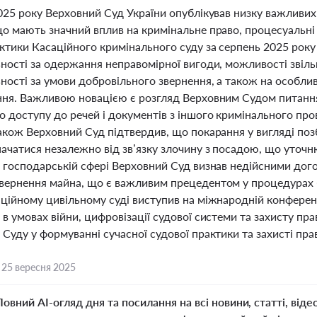
025 року Верховний Суд України опублікував низку важливих
о мають значний вплив на кримінальне право, процесуальні 
ктики Касаційного кримінального суду за серпень 2025 року
ьності за одержання неправомірної вигоди, можливості звіль
ності за умови добровільного звернення, а також на особли
ння. Важливою новацією є розгляд Верховним Судом питанн
о доступу до речей і документів з іншого кримінального пр
акож Верховний Суд підтвердив, що покарання у вигляді поз
ачатися незалежно від зв’язку злочину з посадою, що уточ
У господарській сфері Верховний Суд визнав недійсними до
вернення майна, що є важливим прецедентом у процедурах б
ційному цивільному суді виступив на міжнародній конференц
в умовах війни, цифровізації судової системи та захисту пра
Суду у формуванні сучасної судової практики та захисті прав 
,
25 вересня 2025
Повний AI-огляд дня та посилання на всі новини, статті, віде