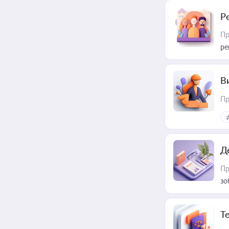
Р
Пр
ре
В
Пр
Д
Пр
зо
T