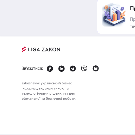
П
Пр
тл
Зв'язатися:
забезпечує український бізнес
інформацією, аналітикою та
технологічними рішеннями для
ефективної та безпечної роботи.