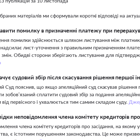
13 публікацій за 10 листопада
ібраних матеріалів ми сформували короткі відповіді на актуал
авити помилку в призначенні платежу при перерахув
ння помилки здійснюється шляхом листування між платником
надсилає лист-уточнення з правильним призначенням плате
 змін. Обидві сторони зберігають листування для підтвердж
о
ачує судовий збір після скасування рішення першої ін
й Суд пояснив, що якщо апеляційний суд скасував рішення пер
и зобов’язаний сплатити судовий збір за подання апеляційно
 від первісного і ухвалюється тим самим складом суду.
Дже
лідки неповідомлення члена комітету кредиторів про
млення члена комітету кредиторів про засідання, на яком
тва, є істотним порушенням законодавства. Це може призве