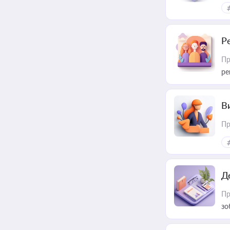
Р
Пр
ре
В
Пр
Д
Пр
зо