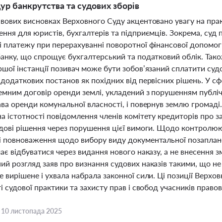
ур банкрутства та судових зборів
авових висновках Верховного Суду акцентовано увагу на пра
ення для юристів, бухгалтерів та підприємців. Зокрема, суд
і платежу при перерахуванні поворотної фінансової допомог
банку, що спрощує бухгалтерський та податковий облік. Тако
шої інстанції позивач може бути зобов’язаний сплатити судо
 додаткових постанов як похідних від первісних рішень. У с
чемним договір оренди землі, укладений з порушенням публі
ва оренди комунальної власності, і повернув землю громаді
а істотності повідомлення членів комітету кредиторів про з
удові рішення через порушення цієї вимоги. Щодо контролю
і повноваження щодо вибору виду документальної позапланов
ає відбуватися через видання нового наказу, а не внесення з
ий розгляд заяв про визнання судових наказів такими, що н
 вирішене і ухвала набрала законної сили. Ці позиції Верх
і судової практики та захисту прав і свобод учасників право
,
10 листопада 2025