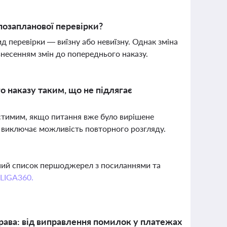
озапланової перевірки?
 перевірки — виїзну або невиїзну. Однак зміна
внесенням змін до попереднього наказу.
 наказу таким, що не підлягає
устимим, якщо питання вже було вирішене
н виключає можливість повторного розгляду.
вний список першоджерел з посиланнями та
 LIGA360.
рава: від виправлення помилок у платежах