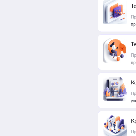
T
Пр
пр
T
Пр
пр
К
Пр
ух
К
Пр