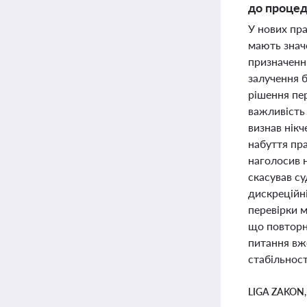
до процед
У нових пр
мають знач
призначенн
залучення 
рішення пер
важливість
визнав нік
набуття пра
наголосив н
скасував с
дискреційн
перевірки м
що повторн
питання вже
стабільност
LIGA ZAKON