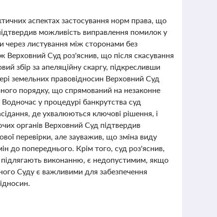
ктичних аспектах застосування норм права, що
 підтвердив можливість виправлення помилок у
и через листування між сторонами без
ж Верховний Суд роз'яснив, що після скасування
вий збір за апеляційну скаргу, підкресливши
фері земельних правовідносин Верховний Суд
чного порядку, що спрямований на незаконне
. Водночас у процедурі банкрутства суд
асідання, де ухвалюються ключові рішення, і
ючих органів Верховний Суд підтвердив
ої перевірки, але зауважив, що зміна виду
мін до попереднього. Крім того, суд роз'яснив,
е підлягають виконанню, є недопустимим, якщо
овного Суду є важливими для забезпечення
відносин.