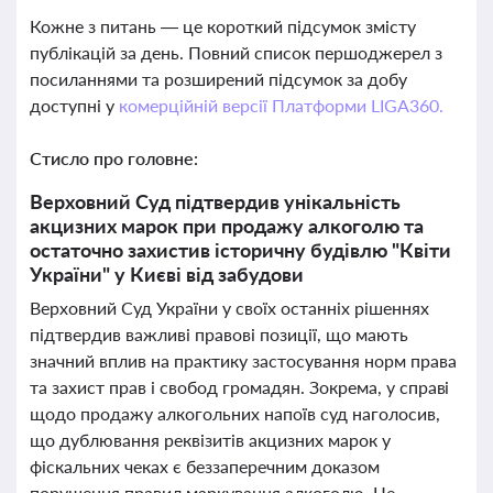
Кожне з питань — це короткий підсумок змісту
публікацій за день. Повний список першоджерел з
посиланнями та розширений підсумок за добу
доступні у
комерційній версії Платформи LIGA360.
Стисло про головне:
Верховний Суд підтвердив унікальність
акцизних марок при продажу алкоголю та
остаточно захистив історичну будівлю "Квіти
України" у Києві від забудови
Верховний Суд України у своїх останніх рішеннях
підтвердив важливі правові позиції, що мають
значний вплив на практику застосування норм права
та захист прав і свобод громадян. Зокрема, у справі
щодо продажу алкогольних напоїв суд наголосив,
що дублювання реквізитів акцизних марок у
фіскальних чеках є беззаперечним доказом
порушення правил маркування алкоголю. Це