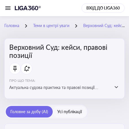
ВХІД ДО LIGA360
Головна
Теми в центрі уваги
Верховний Суд: кейси, правові позиції
Верховний Суд: кейси, правові
позиції
ПРО ЩО ТЕМА:
Актуальна судова практика та правові позиції
Верховного Суду
Головне за добу (AI)
Усі публікації