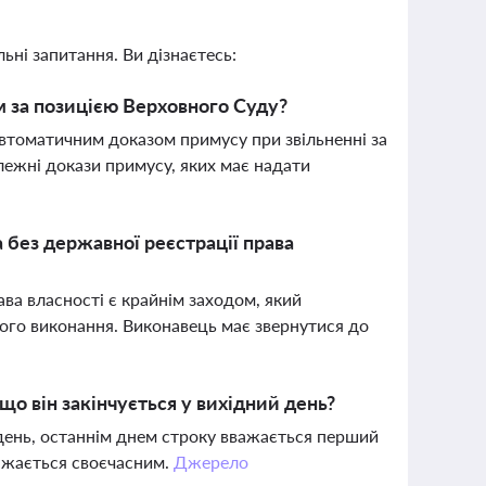
ьні запитання. Ви дізнаєтесь:
м за позицією Верховного Суду?
автоматичним доказом примусу при звільненні за
лежні докази примусу, яких має надати
 без державної реєстрації права
ва власності є крайнім заходом, який
ого виконання. Виконавець має звернутися до
о він закінчується у вихідний день?
день, останнім днем строку вважається перший
важається своєчасним.
Джерело