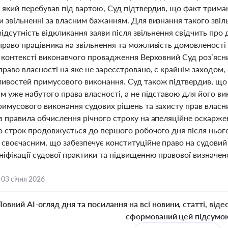
, який перебував під вартою, Суд підтвердив, що факт трим
и звільненні за власним бажанням. Для визнання такого зві
відсутність відкликання заяви після звільнення свідчить про
право працівника на звільнення та можливість домовленост
У контексті виконавчого провадження Верховний Суд роз’ясн
раво власності на яке не зареєстровано, є крайнім заходом,
ивостей примусового виконання. Суд також підтвердив, що 
м уже набутого права власності, а не підставою для його в
римусового виконання судових рішень та захисту прав влас
в правила обчислення річного строку на апеляційне оскарже
то строк продовжується до першого робочого дня після нього
своєчасним, що забезпечує конституційне право на судовий 
іфікації судової практики та підвищенню правової визначено
,
03 січня 2026
Повний AI-огляд дня та посилання на всі новини, статті, віде
сформований цей підсумо