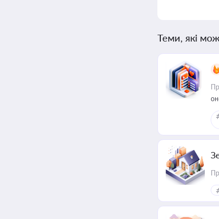
Теми, які мож
Пр
он
З
Пр