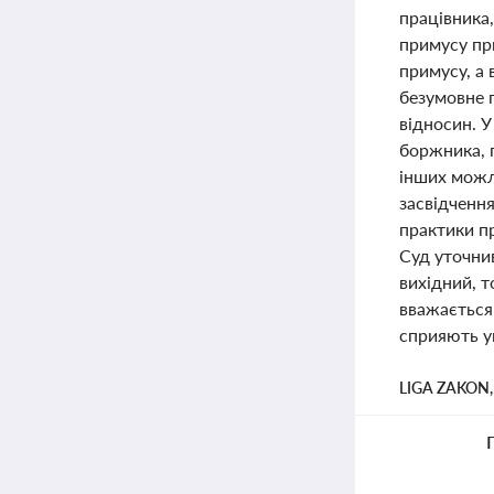
працівника
примусу пр
примусу, а 
безумовне 
відносин. 
боржника, п
інших можл
засвідчення
практики п
Суд уточни
вихідний, 
вважається 
сприяють ун
LIGA ZAKON