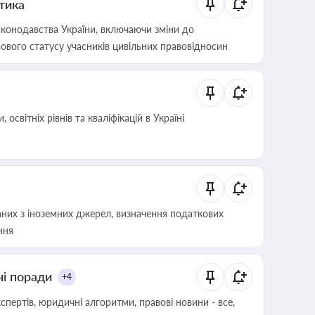
итика
конодавства України, включаючи зміни до
ового статусу учасників цивільних правовідносин
світніх рівнів та кваліфікацій в Україні
аних з іноземних джерел, визначення податкових
ння
ні поради
+4
пертів, юридичні алгоритми, правові новини - все,