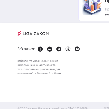
П
Пр
тл
Зв'язатися:
забезпечує український бізнес
інформацією, аналітикою та
технологічними рішеннями для
ефективної та безпечної роботи.
© ТОВ "інформаційно-аналітичний центр ЛІГА", 1991-2026.
© Т