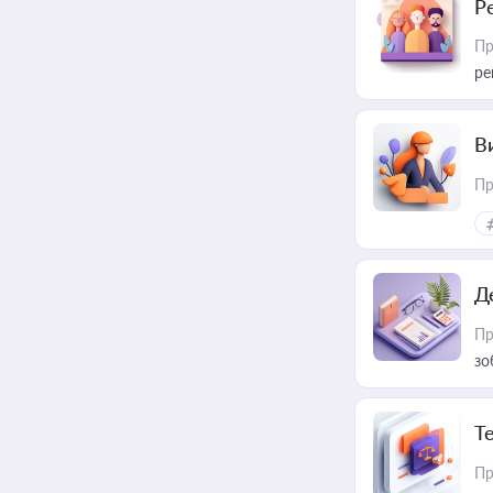
Р
Пр
ре
В
Пр
Д
Пр
зо
T
Пр