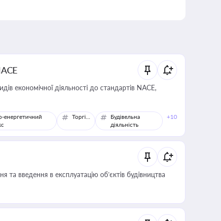
NACE
идів економічної діяльності до стандартів NACE,
о-енергетичний
Торгівля
Будівельна
+10
кс
діяльність
я та введення в експлуатацію об’єктів будівництва