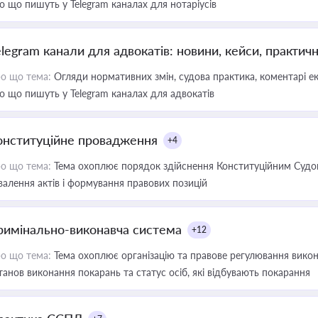
о що пишуть у Telegram каналах для нотаріусів
elegram канали для адвокатів: новини, кейси, практич
о що тема:
Огляди нормативних змін, судова практика, коментарі екс
о що пишуть у Telegram каналах для адвокатів
онституційне провадження
+4
о що тема:
Тема охоплює порядок здійснення Конституційним Судом
валення актів і формування правових позицій
римінально-виконавча система
+12
о що тема:
Тема охоплює організацію та правове регулювання викона
танов виконання покарань та статус осіб, які відбувають покарання