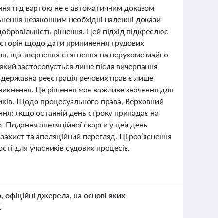
ання під вартою не є автоматичним доказом
льнення незаконним необхідні належні докази
 добровільність рішення. Цей підхід підкреслює
і сторін щодо дати припинення трудових
ив, що звернення стягнення на нерухоме майно
 який застосовується лише після вичерпання
державна реєстрація речових прав є лише
иникнення. Це рішення має важливе значення для
ників. Щодо процесуального права, Верховний
ння: якщо останній день строку припадає на
. Подання апеляційної скарги у цей день
захист та апеляційний перегляд. Ці роз’яснення
сті для учасників судових процесів.
о, офіційні джерела, на основі яких
к