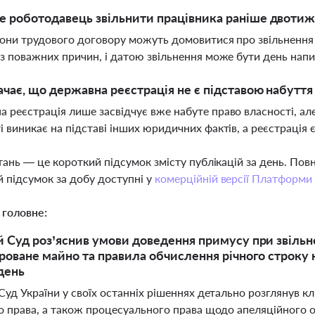
 роботодавець звільнити працівника раніше двотиж
рони трудового договору можуть домовитися про звільнення
ез поважних причин, і датою звільнення може бути день нап
чає, що державна реєстрація не є підставою набуття 
 реєстрація лише засвідчує вже набуте право власності, ал
і виникає на підставі інших юридичних фактів, а реєстраці
тань — це короткий підсумок змісту публікацій за день. По
 підсумок за добу доступні у
комерційній версії Платформи
 головне:
 Суд роз’яснив умови доведення примусу при звільне
роване майно та правила обчислення річного строку 
день
уд України у своїх останніх рішеннях детально розглянув к
о права, а також процесуального права щодо апеляційного о