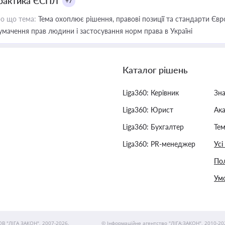
рактика ЄСПЛ
+7
о що тема:
Тема охоплює рішення, правові позиції та стандарти Євр
умачення прав людини і застосування норм права в Україні
Каталог рішень
Liga360: Керівник
Зн
Liga360: Юрист
Ак
Liga360: Бухгалтер
Тем
Liga360: PR-менеджер
Усі
Пол
Умо
ОВ "ЛІГА ЗАКОН", 2007-2026.
© Інформаційне агентство "ЛІГА:ЗАКОН", 2010-20