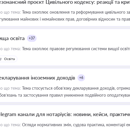
езонансний проєкт Цивільного кодексу: реакції та кр
о що тема:
Тема охоплює оновлення та реформування цивільного за
гулювання майнових і немайнових прав, договірних відносин та прав
ища освіта
+37
о що тема:
Тема охоплює правове регулювання системи вищої освіти, о
Освіта
екларування іноземних доходів
+6
о що тема:
Тема стосується обов’язку декларування доходів, отрим
бов’язань та застосування правил уникнення подвійного оподаткува
elegram канали для нотаріусів: новини, кейси, практич
о що тема:
Огляди нормативних змін, судова практика, коментарі екс