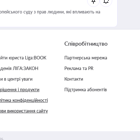
опейського суду з прав людини, які впливають на
Співробітництво
айти юриста Liga:BOOK
Партнерська мережа
адемія ЛІГА:ЗАКОН
Реклама та PR
и в центрі уваги
Контакти
 рішення і продукти
Підтримка абонентів
ітика конфіденційності
ви використання сайту
26.