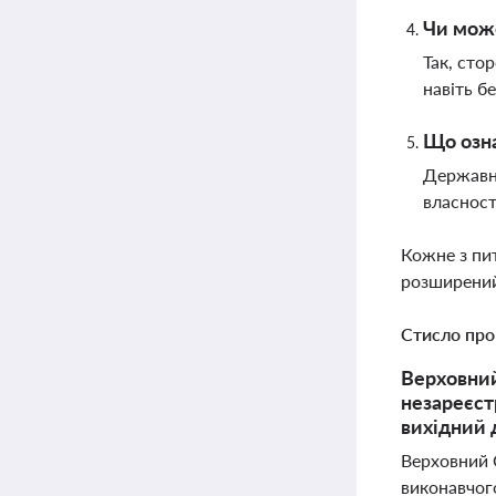
Чи може
Так, сто
навіть б
Що озна
Державна
власност
Кожне з пи
розширений
Стисло про
Верховний
незареєст
вихідний 
Верховний С
виконавчог