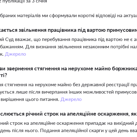
2 публікації за 3 січня
ібраних матеріалів ми сформували короткі відповіді на актуал
ається звільнення працівника під вартою примусови
й Суд вважає, що перебування працівника під вартою не є 
бажанням. Для визнання звільнення незаконним потрібні на
к.
Джерело
ви звернення стягнення на нерухоме майно боржника
ті?
я стягнення на нерухоме майно без державної реєстрації пра
ується лише після вичерпання інших можливостей примусов
 вирішення цього питання.
Джерело
слюється річний строк на апеляційне оскарження, якщ
ний строк на апеляційне оскарження припадає на вихідний 
день після нього. Подання апеляційної скарги у цей день в