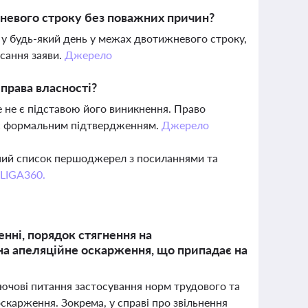
невого строку без поважних причин?
 у будь-який день у межах двотижневого строку,
исання заяви.
Джерело
права власності?
е не є підставою його виникнення. Право
я є формальним підтвердженням.
Джерело
вний список першоджерел з посиланнями та
 LIGA360.
нні, порядок стягнення на
на апеляційне оскарження, що припадає на
лючові питання застосування норм трудового та
скарження. Зокрема, у справі про звільнення