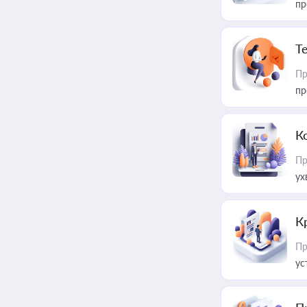
пр
T
Пр
пр
К
Пр
ух
К
Пр
ус