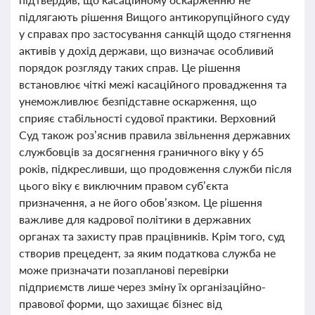
підлягають рішення Вищого антикорупційного суду
у справах про застосування санкцій щодо стягнення
активів у дохід держави, що визначає особливий
порядок розгляду таких справ. Це рішення
встановлює чіткі межі касаційного провадження та
унеможливлює безпідставне оскарження, що
сприяє стабільності судової практики. Верховний
Суд також роз’яснив правила звільнення державних
службовців за досягнення граничного віку у 65
років, підкресливши, що продовження служби після
цього віку є виключним правом суб’єкта
призначення, а не його обов’язком. Це рішення
важливе для кадрової політики в державних
органах та захисту прав працівників. Крім того, суд
створив прецедент, за яким податкова служба не
може призначати позапланові перевірки
підприємств лише через зміну їх організаційно-
правової форми, що захищає бізнес від