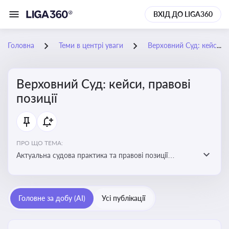
ВХІД ДО LIGA360
Головна
Теми в центрі уваги
Верховний Суд: кейси, правові позиції
Верховний Суд: кейси, правові
позиції
ПРО ЩО ТЕМА:
Актуальна судова практика та правові позиції
Верховного Суду
Головне за добу (AI)
Усі публікації