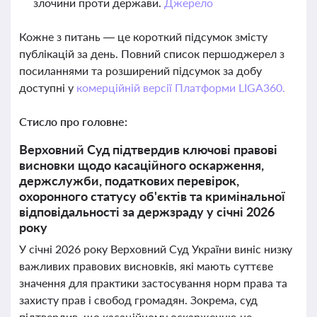
злочини проти держави.
Джерело
Кожне з питань — це короткий підсумок змісту
публікацій за день. Повний список першоджерел з
посиланнями та розширений підсумок за добу
доступні у
комерційній версії Платформи LIGA360.
Стисло про головне:
Верховний Суд підтвердив ключові правові
висновки щодо касаційного оскарження,
держслужби, податкових перевірок,
охоронного статусу об'єктів та кримінальної
відповідальності за держзраду у січні 2026
року
У січні 2026 року Верховний Суд України виніс низку
важливих правових висновків, які мають суттєве
значення для практики застосування норм права та
захисту прав і свобод громадян. Зокрема, суд
підтвердив, що касаційному оскарженню не