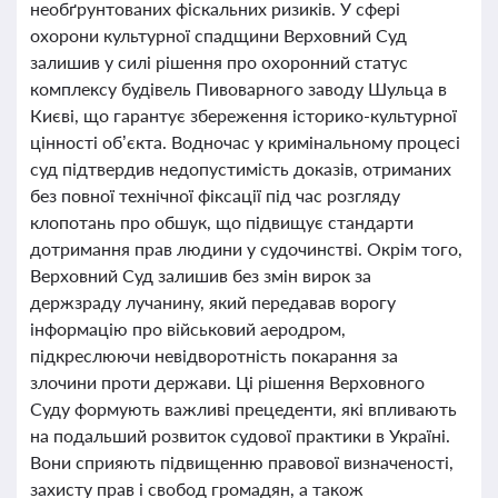
необґрунтованих фіскальних ризиків. У сфері
охорони культурної спадщини Верховний Суд
залишив у силі рішення про охоронний статус
комплексу будівель Пивоварного заводу Шульца в
Києві, що гарантує збереження історико-культурної
цінності об’єкта. Водночас у кримінальному процесі
суд підтвердив недопустимість доказів, отриманих
без повної технічної фіксації під час розгляду
клопотань про обшук, що підвищує стандарти
дотримання прав людини у судочинстві. Окрім того,
Верховний Суд залишив без змін вирок за
держзраду лучанину, який передавав ворогу
інформацію про військовий аеродром,
підкреслюючи невідворотність покарання за
злочини проти держави. Ці рішення Верховного
Суду формують важливі прецеденти, які впливають
на подальший розвиток судової практики в Україні.
Вони сприяють підвищенню правової визначеності,
захисту прав і свобод громадян, а також