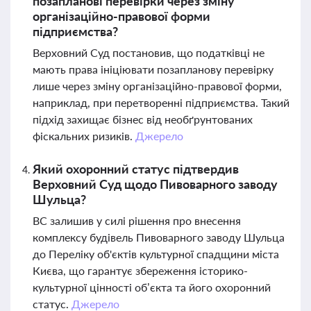
позапланові перевірки через зміну
організаційно-правової форми
підприємства?
Верховний Суд постановив, що податківці не
мають права ініціювати позапланову перевірку
лише через зміну організаційно-правової форми,
наприклад, при перетворенні підприємства. Такий
підхід захищає бізнес від необґрунтованих
фіскальних ризиків.
Джерело
Який охоронний статус підтвердив
Верховний Суд щодо Пивоварного заводу
Шульца?
ВС залишив у силі рішення про внесення
комплексу будівель Пивоварного заводу Шульца
до Переліку об'єктів культурної спадщини міста
Києва, що гарантує збереження історико-
культурної цінності об’єкта та його охоронний
статус.
Джерело