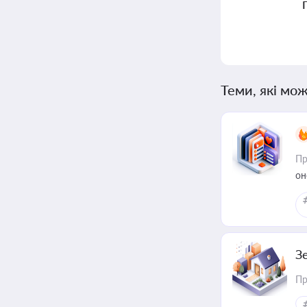
Теми, які мож
Пр
он
З
Пр