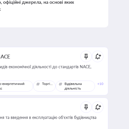
о, офіційні джерела, на основі яких
к
NACE
идів економічної діяльності до стандартів NACE,
о-енергетичний
Торгівля
Будівельна
+10
кс
діяльність
я та введення в експлуатацію об’єктів будівництва