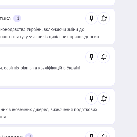
итика
+1
конодавства України, включаючи зміни до
ового статусу учасників цивільних правовідносин
світніх рівнів та кваліфікацій в Україні
аних з іноземних джерел, визначення податкових
ння
ні поради
+1