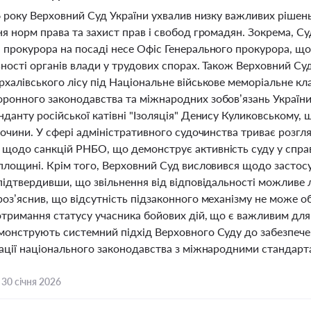
6 року Верховний Суд України ухвалив низку важливих рішень
я норм права та захист прав і свобод громадян. Зокрема, Су
 прокурора на посаді несе Офіс Генерального прокурора, щ
ності органів влади у трудових спорах. Також Верховний Су
рхалівського лісу під Національне військове меморіальне к
ронного законодавства та міжнародних зобов’язань України.
нданту російської катівні "Ізоляція" Денису Куликовському,
лочини. У сфері адміністративного судочинства триває розгл
одо санкцій РНБО, що демонструє активність суду у справах
 площині. Крім того, Верховний Суд висловився щодо застос
 підтвердивши, що звільнення від відповідальності можливе
роз’яснив, що відсутність підзаконного механізму не може 
тримання статусу учасника бойових дій, що є важливим для 
монструють системний підхід Верховного Суду до забезпечен
зації національного законодавства з міжнародними стандарт
,
30 січня 2026