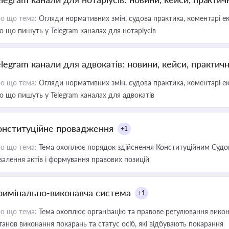
о що тема:
Огляди нормативних змін, судова практика, коментарі екс
о що пишуть у Telegram каналах для нотаріусів
elegram канали для адвокатів: новини, кейси, практич
о що тема:
Огляди нормативних змін, судова практика, коментарі екс
о що пишуть у Telegram каналах для адвокатів
онституційне провадження
+1
о що тема:
Тема охоплює порядок здійснення Конституційним Судом
валення актів і формування правових позицій
римінально-виконавча система
+1
о що тема:
Тема охоплює організацію та правове регулювання викона
танов виконання покарань та статус осіб, які відбувають покарання