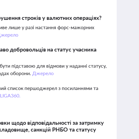
орушення строків у валютних операціях?
ливе лише у разі настання форс-мажорних
Джерело
аво добровольців на статус учасника
бути підставою для відмови у наданні статусу,
ходах оборони.
Джерело
вний список першоджерел з посиланнями та
 LIGA360.
новки щодо відповідальності за затримку
 кладовище, санкцій РНБО та статусу