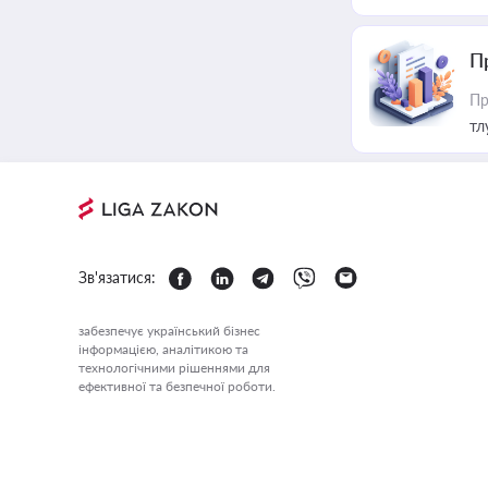
П
Пр
тл
Зв'язатися:
забезпечує український бізнес
інформацією, аналітикою та
технологічними рішеннями для
ефективної та безпечної роботи.