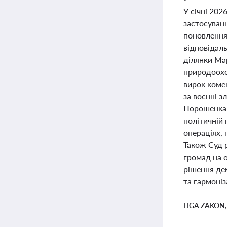
У січні 202
застосуванн
поновлення
відповідаль
ділянки Ма
природоохо
вирок коме
за воєнні з
Порошенка щ
політичній
операціях,
Також Суд 
громад на о
рішення де
та гармоні
LIGA ZAKON