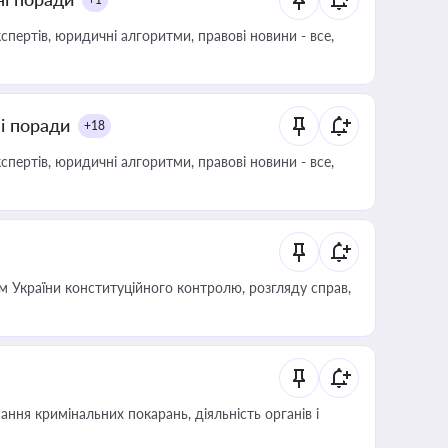
пертів, юридичні алгоритми, правові новини - все,
ні поради
+18
пертів, юридичні алгоритми, правові новини - все,
 України конституційного контролю, розгляду справ,
ння кримінальних покарань, діяльність органів і