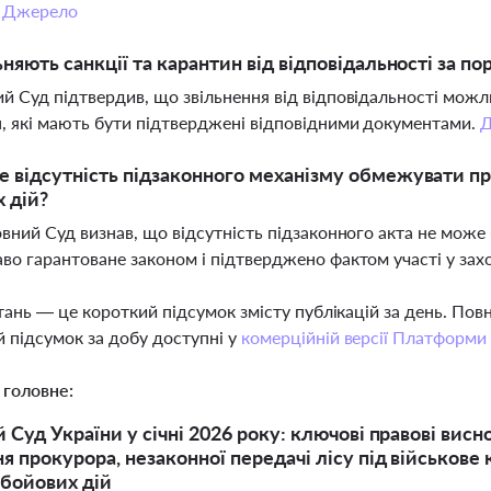
.
Джерело
ьняють санкції та карантин від відповідальності за п
й Суд підтвердив, що звільнення від відповідальності мож
, які мають бути підтверджені відповідними документами.
 відсутність підзаконного механізму обмежувати пр
 дій?
овний Суд визнав, що відсутність підзаконного акта не може 
во гарантоване законом і підтверджено фактом участі у за
тань — це короткий підсумок змісту публікацій за день. По
 підсумок за добу доступні у
комерційній версії Платформи
 головне:
 Суд України у січні 2026 року: ключові правові вис
я прокурора, незаконної передачі лісу під військове
 бойових дій