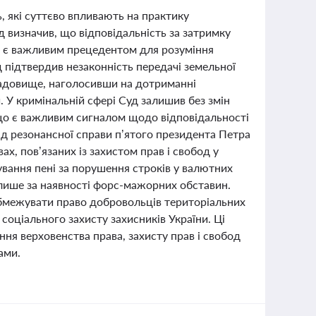
, які суттєво впливають на практику
д визначив, що відповідальність за затримку
о є важливим прецедентом для розуміння
д підтвердив незаконність передачі земельної
ладовище, наголосивши на дотриманні
 У кримінальній сфері Суд залишив без змін
 що є важливим сигналом щодо відповідальності
яд резонансної справи п’ятого президента Петра
, пов’язаних із захистом прав і свобод у
ування пені за порушення строків у валютних
 лише за наявності форс-мажорних обставин.
обмежувати право добровольців територіальних
соціального захисту захисників України. Ці
ня верховенства права, захисту прав і свобод
ами.