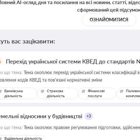
Повний AI-огляд дня та посилання на всі новини, статті, віде
сформований цей підсумо
ОЗНАЙОМИТИСЯ
уть вас зацікавити:
Перехід української системи КВЕД до стандартів 
о що тема:
Тема охоплює перехід української системи класифікації в
овлення кодів КВЕД та пов'язані нормативні зміни
Банківська
Страхова
Фінансові
Паливн
діяльність
діяльність
послуги
компле
емельні відносини у будівництві
+3
о що тема:
Тема охоплює правове регулювання підготовки, здійсненн
Будівельна діяльність