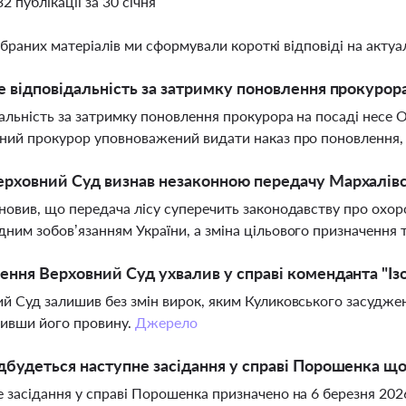
32 публікації за 30 січня
ібраних матеріалів ми сформували короткі відповіді на актуал
е відповідальність за затримку поновлення прокурора
альність за затримку поновлення прокурора на посаді несе 
ний прокурор уповноважений видати наказ про поновлення,
рховний Суд визнав незаконною передачу Мархалівс
новив, що передача лісу суперечить законодавству про охо
ним зобов’язанням України, а зміна цільового призначення т
ення Верховний Суд ухвалив у справі коменданта "Із
й Суд залишив без змін вирок, яким Куликовського засуджено
дивши його провину.
Джерело
дбудеться наступне засідання у справі Порошенка щ
 засідання у справі Порошенка призначено на 6 березня 2026