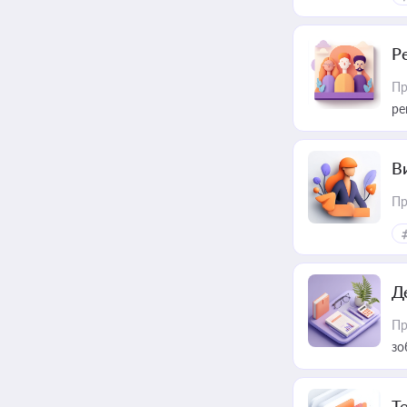
Р
Пр
ре
В
Пр
Д
Пр
зо
T