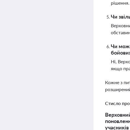
рішення
Чи звіл
Верховни
обставин
Чи може
бойових
Ні, Верх
якщо пра
Кожне з пи
розширений
Стисло про
Верховний
поновленн
учасників