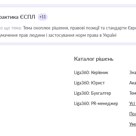
рактика ЄСПЛ
+11
о що тема:
Тема охоплює рішення, правові позиції та стандарти Євр
умачення прав людини і застосування норм права в Україні
Каталог рішень
Liga360: Керівник
Зн
Liga360: Юрист
Ак
Liga360: Бухгалтер
Тем
Liga360: PR-менеджер
Усі
Пол
Умо