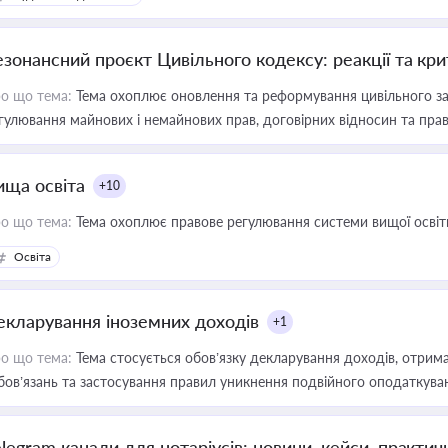
езонансний проєкт Цивільного кодексу: реакції та кр
о що тема:
Тема охоплює оновлення та реформування цивільного за
гулювання майнових і немайнових прав, договірних відносин та прав
ища освіта
+10
о що тема:
Тема охоплює правове регулювання системи вищої освіти, о
Освіта
екларування іноземних доходів
+1
о що тема:
Тема стосується обов’язку декларування доходів, отрим
бов’язань та застосування правил уникнення подвійного оподаткува
elegram канали для нотаріусів: новини, кейси, практич