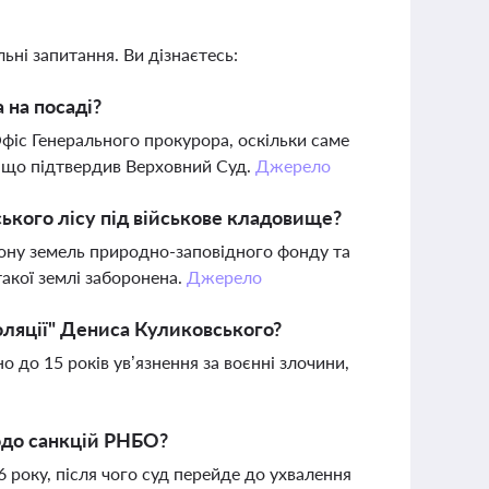
ьні запитання. Ви дізнаєтесь:
 на посаді?
Офіс Генерального прокурора, оскільки саме
 що підтвердив Верховний Суд.
Джерело
ького лісу під військове кладовище?
рону земель природно-заповідного фонду та
акої землі заборонена.
Джерело
оляції" Дениса Куликовського?
 до 15 років ув’язнення за воєнні злочини,
одо санкцій РНБО?
 року, після чого суд перейде до ухвалення