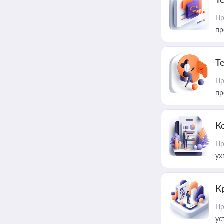
Пр
пр
T
Пр
пр
К
Пр
ух
К
Пр
ус