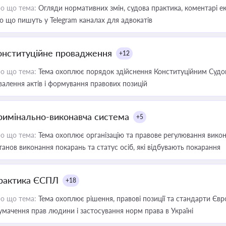
о що тема:
Огляди нормативних змін, судова практика, коментарі екс
о що пишуть у Telegram каналах для адвокатів
онституційне провадження
+12
о що тема:
Тема охоплює порядок здійснення Конституційним Судом
валення актів і формування правових позицій
римінально-виконавча система
+5
о що тема:
Тема охоплює організацію та правове регулювання викона
танов виконання покарань та статус осіб, які відбувають покарання
рактика ЄСПЛ
+18
о що тема:
Тема охоплює рішення, правові позиції та стандарти Євр
умачення прав людини і застосування норм права в Україні