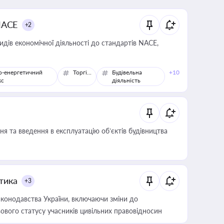
NACE
+2
идів економічної діяльності до стандартів NACE,
о-енергетичний
Торгівля
Будівельна
+10
кс
діяльність
я та введення в експлуатацію об’єктів будівництва
итика
+3
конодавства України, включаючи зміни до
ового статусу учасників цивільних правовідносин