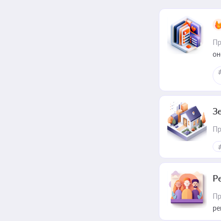
Пр
он
З
Пр
Р
Пр
ре