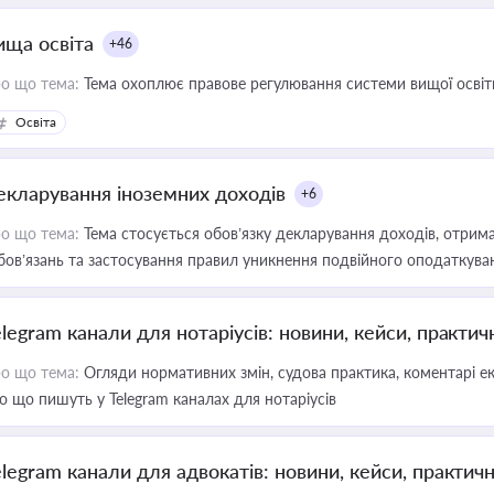
ища освіта
+46
о що тема:
Тема охоплює правове регулювання системи вищої освіти, о
Освіта
екларування іноземних доходів
+6
о що тема:
Тема стосується обов’язку декларування доходів, отрим
бов’язань та застосування правил уникнення подвійного оподаткува
elegram канали для нотаріусів: новини, кейси, практич
о що тема:
Огляди нормативних змін, судова практика, коментарі екс
о що пишуть у Telegram каналах для нотаріусів
elegram канали для адвокатів: новини, кейси, практич