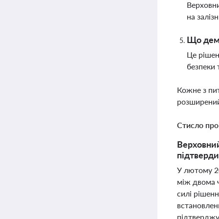
Верховни
на заліз
Що демо
Це рішен
безпеки 
Кожне з пи
розширений
Стисло про
Верховний
підтверди
У лютому 2
між двома 
силі рішенн
встановлен
підтверджу