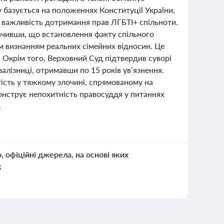
у базується на положеннях Конституції України,
 важливість дотримання прав ЛГБТІ+ спільноти.
начивши, що встановлення факту спільного
 визнанням реальних сімейних відносин. Це
. Окрім того, Верховний Суд підтвердив суворі
алізниці, отримавши по 15 років ув’язнення.
ість у тяжкому злочині, спрямованому на
монструє непохитність правосуддя у питаннях
.
о, офіційні джерела, на основі яких
к