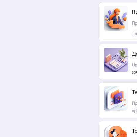
В
Пр
Д
Пр
зо
T
Пр
пр
T