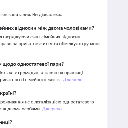
ьні запитання. Ви дізнаєтесь:
мейних відносин між двома чоловіками?
ідтверджуючи факт сімейних відносин
є право на приватне життя та обмежує втручання
у щодо одностатевої пари?
ність усіх громадян, а також на практиці
риватного і сімейного життя.
Джерело
країні?
 проживання не є легалізацією одностатевого
між двома особами.
Джерело
ниці?