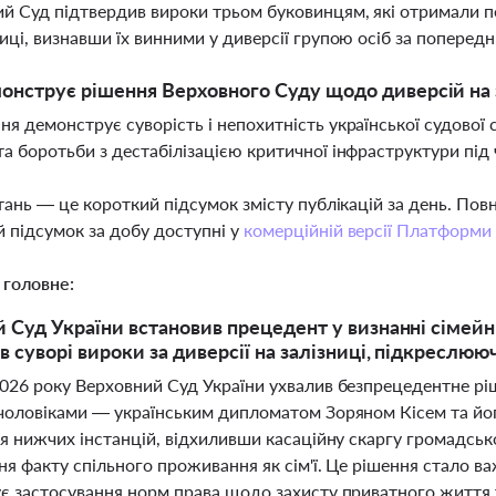
й Суд підтвердив вироки трьом буковинцям, які отримали по
ниці, визнавши їх винними у диверсії групою осіб за попере
нструє рішення Верховного Суду щодо диверсій на 
ня демонструє суворість і непохитність української судової 
та боротьби з дестабілізацією критичної інфраструктури під 
тань — це короткий підсумок змісту публікацій за день. По
 підсумок за добу доступні у
комерційній версії Платформи
 головне:
 Суд України встановив прецедент у визнанні сімейн
в суворі вироки за диверсії на залізниці, підкреслюю
026 року Верховний Суд України ухвалив безпрецедентне ріш
чоловіками — українським дипломатом Зоряном Кісем та йо
я нижчих інстанцій, відхиливши касаційну скаргу громадськ
ня факту спільного проживання як сім'ї. Це рішення стало
є застосування норм права щодо захисту приватного життя 