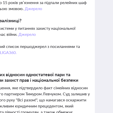
 15 років ув’язнення за підпали релейних шаф
дньою змовою.
Джерело
залізниці?
системи у питаннях захисту національної
час війни.
Джерело
вний список першоджерел з посиланнями та
 LIGA360.
их відносин одностатевої пари та
чи захист прав і національної безпеки
ення, яке підтвердило факт сімейних відносин
го партнером Тимуром Левчуком. Суд залишив у
ого руху "Всі разом!", що намагався оскаржити
 важливим юридичним прецедентом, який
та рівності громадян, а також обмежує