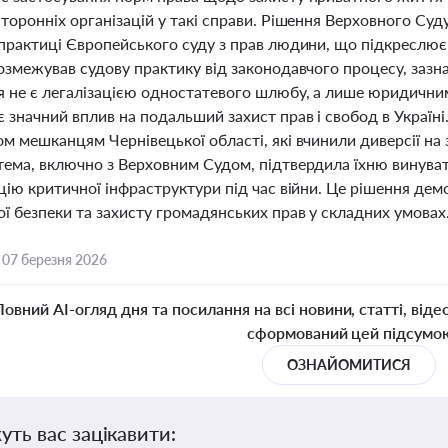
торонніх організацій у такі справи. Рішення Верховного Суд
 практиці Європейського суду з прав людини, що підкреслює
розмежував судову практику від законодавчого процесу, заз
 не є легалізацією одностатевого шлюбу, а лише юридичним
 значний вплив на подальший захист прав і свобод в Україні
м мешканцям Чернівецької області, які вчинили диверсії на з
тема, включно з Верховним Судом, підтвердила їхню винуват
цію критичної інфраструктури під час війни. Це рішення де
ї безпеки та захисту громадянських прав у складних умовах
,
07 березня 2026
Повний AI-огляд дня та посилання на всі новини, статті, віде
сформований цей підсумо
ОЗНАЙОМИТИСЯ
уть вас зацікавити: