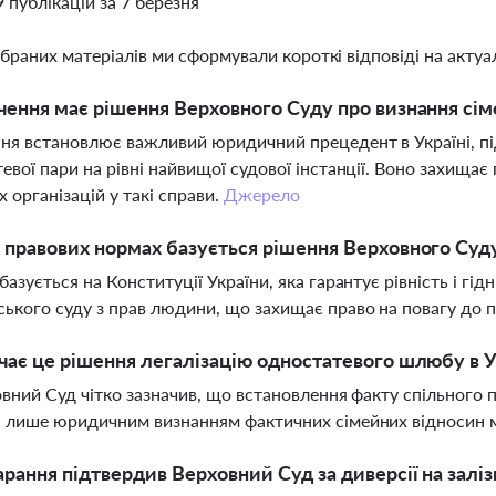
9 публікацій за 7 березня
ібраних матеріалів ми сформували короткі відповіді на актуал
чення має рішення Верховного Суду про визнання сі
ня встановлює важливий юридичний прецедент в Україні, п
евої пари на рівні найвищої судової інстанції. Воно захища
х організацій у такі справи.
Джерело
 правових нормах базується рішення Верховного Суд
базується на Конституції України, яка гарантує рівність і гід
ького суду з прав людини, що захищає право на повагу до п
чає це рішення легалізацію одностатевого шлюбу в У
овний Суд чітко зазначив, що встановлення факту спільного
а лише юридичним визнанням фактичних сімейних відносин 
арання підтвердив Верховний Суд за диверсії на заліз