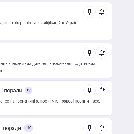
світніх рівнів та кваліфікацій в Україні
аних з іноземних джерел, визначення податкових
ння
ні поради
+9
пертів, юридичні алгоритми, правові новини - все,
ні поради
+90