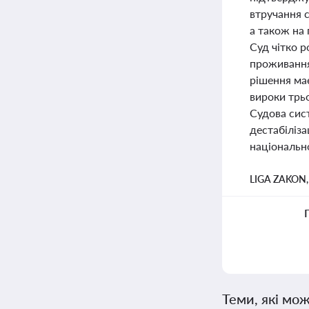
втручання с
а також на
Суд чітко 
проживання
рішення має
вироки трьо
Судова сис
дестабіліза
національно
LIGA ZAKON
Теми, які мож