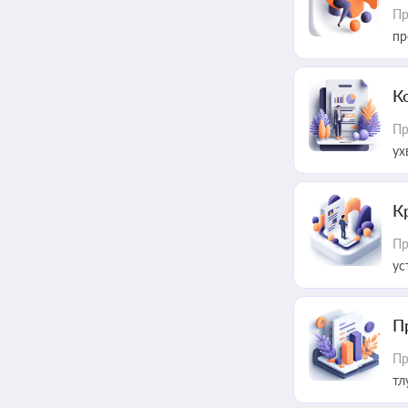
Пр
пр
К
Пр
ух
К
Пр
ус
П
Пр
тл