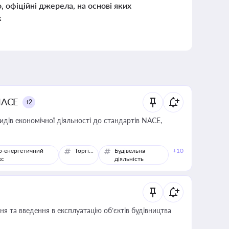
о, офіційні джерела, на основі яких
к
NACE
+2
идів економічної діяльності до стандартів NACE,
о-енергетичний
Торгівля
Будівельна
+10
кс
діяльність
я та введення в експлуатацію об’єктів будівництва