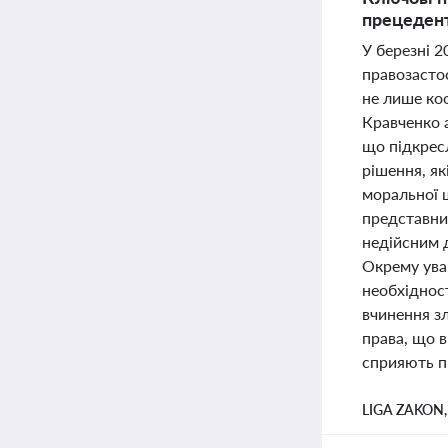
прецедент
У березні 
правозастос
не лише коо
Кравченко 
що підкрес
рішення, як
моральної 
представниц
недійсним д
Окрему ува
необхідност
вчинення зл
права, що в
сприяють пі
LIGA ZAKON