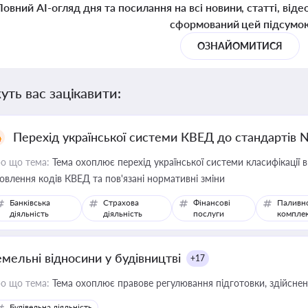
Повний AI-огляд дня та посилання на всі новини, статті, віде
сформований цей підсумо
ОЗНАЙОМИТИСЯ
уть вас зацікавити:
Перехід української системи КВЕД до стандартів 
о що тема:
Тема охоплює перехід української системи класифікації в
овлення кодів КВЕД та пов'язані нормативні зміни
Банківська
Страхова
Фінансові
Паливн
діяльність
діяльність
послуги
компле
емельні відносини у будівництві
+17
о що тема:
Тема охоплює правове регулювання підготовки, здійсненн
Будівельна діяльність