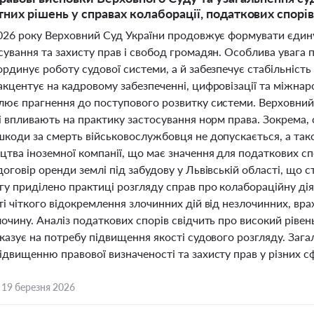
них рішень у справах колаборації, податкових спорів 
2026 року Верховний Суд України продовжує формувати єдин
ування та захисту прав і свобод громадян. Особлива увага 
рдинує роботу судової системи, а й забезпечує стабільність
акцентує на кадровому забезпеченні, цифровізації та міжна
лює прагнення до поступового розвитку системи. Верховний
і впливають на практику застосування норм права. Зокрема,
шкоди за смерть військовослужбовця не допускається, а так
тва іноземної компанії, що має значення для податкових спо
оговір оренди землі під забудову у Львівській області, що с
гу приділено практиці розгляду справ про колабораційну ді
і чіткого відокремлення злочинних дій від незлочинних, вра
очину. Аналіз податкових спорів свідчить про високий рівен
казує на потребу підвищення якості судового розгляду. Заг
двищенню правової визначеності та захисту прав у різних с
,
19 березня 2026