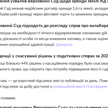
ення ухвалив Верховний Суд щодо оренди землі під з
й Суд визнав недійсним договір оренди 1,6 га землі, уклад
Львівській громаді через фіктивні торги та занижену орендну
овний Суд підходить до розгляду справ про колабора
лошує на необхідності чіткого відокремлення злочинних дій
у діяльності особи та місця вчинення злочину, а також оцін
ення окупаційної адміністрації.
Джерело
денції у скасуванні рішень у податкових спорах за 202
оці близько 44% рішень у касаційному порядку було скасов
ьного права, що свідчить про потребу підвищення якості су
тань — це короткий підсумок змісту публікацій за день. По
 підсумок за добу доступні у
комерційній версії Платформи
 головне:
равові висновки Верховного Суду та узагальнення суд