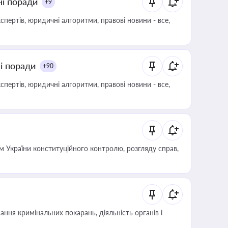
ні поради
+9
пертів, юридичні алгоритми, правові новини - все,
ні поради
+90
пертів, юридичні алгоритми, правові новини - все,
 України конституційного контролю, розгляду справ,
ння кримінальних покарань, діяльність органів і