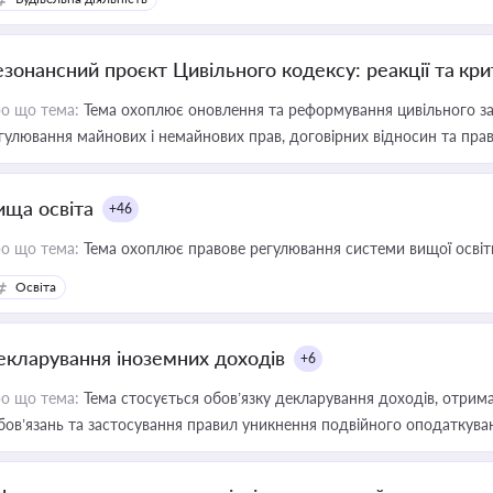
езонансний проєкт Цивільного кодексу: реакції та кр
о що тема:
Тема охоплює оновлення та реформування цивільного за
гулювання майнових і немайнових прав, договірних відносин та прав
ища освіта
+46
о що тема:
Тема охоплює правове регулювання системи вищої освіти, о
Освіта
екларування іноземних доходів
+6
о що тема:
Тема стосується обов’язку декларування доходів, отрим
бов’язань та застосування правил уникнення подвійного оподаткува