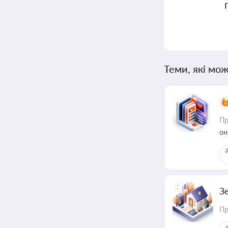
Теми, які мож
Пр
он
З
Пр