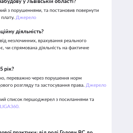
абудову у Львівській області?
ений з порушеннями, та постановив повернути
 плату.
Джерело
ційну діяльність?
 від незлочинних, врахування реального
ює, чи спрямована діяльність на фактичне
5 рік?
ано, переважно через порушення норм
дового розгляду та застосування права.
Джерело
вний список першоджерел з посиланнями та
 LIGA360.
ової практики: від ролі Голови ВС до