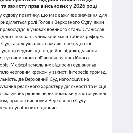
та захисту прав військових у 2026 році
у судову практику, що має важливе значення для
приділяється ролі Голови Верховного Суду, який
 правосуддя в умовах воєнного стану. Станіслав
родній співпраці, уникаючи масштабних реформ,
 Суд також ухвалює важливі прецедентні
 суд підтвердив, що подвійне відшкодування
ож уточнив критерії визнання постійного
рів. У сфері земельних відносин суд визнав
тало черговим кроком у захисті інтересів громад.
яльність, де Верховний Суд наголошує на
хування реального характеру діяльності та місця
ь скасувань рішень через помилки у застосуванні
алом, правові висновки Верховного Суду
ферах суспільних відносин.