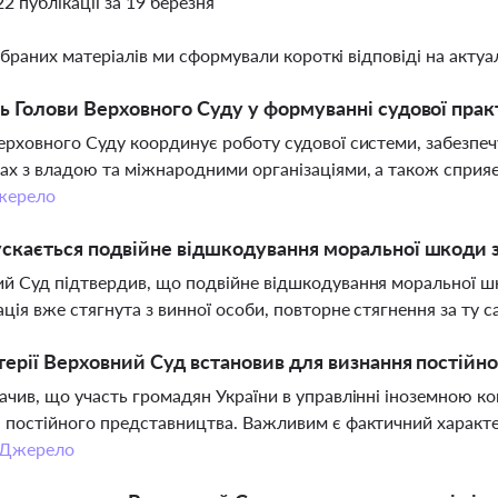
22 публікації за 19 березня
ібраних матеріалів ми сформували короткі відповіді на актуал
ь Голови Верховного Суду у формуванні судової практ
ерховного Суду координує роботу судової системи, забезпечу
ах з владою та міжнародними організаціями, а також сприяє
жерело
скається подвійне відшкодування моральної шкоди 
й Суд підтвердив, що подвійне відшкодування моральної ш
ція вже стягнута з винної особи, повторне стягнення за ту 
терії Верховний Суд встановив для визнання постійн
ачив, що участь громадян України в управлінні іноземною 
 постійного представництва. Важливим є фактичний характер 
Джерело