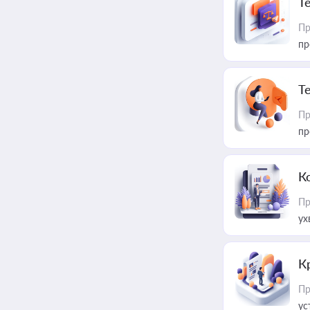
T
Пр
пр
T
Пр
пр
К
Пр
ух
К
Пр
ус