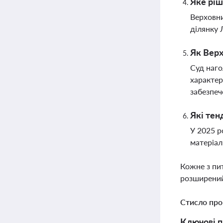
Яке ріш
Верховни
ділянку 
Як Верх
Суд наго
характер
забезпеч
Які тен
У 2025 р
матеріал
Кожне з пи
розширений
Стисло про
Ключові п