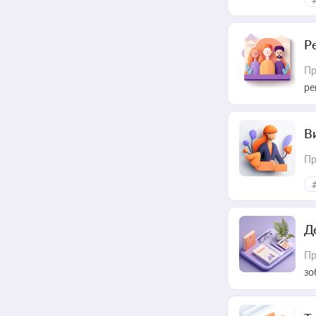
Р
Пр
ре
В
Пр
Д
Пр
зо