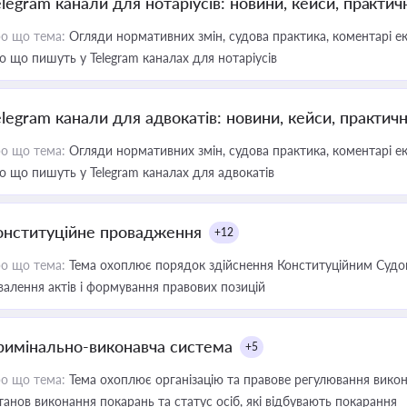
elegram канали для нотаріусів: новини, кейси, практич
о що тема:
Огляди нормативних змін, судова практика, коментарі екс
о що пишуть у Telegram каналах для нотаріусів
elegram канали для адвокатів: новини, кейси, практич
о що тема:
Огляди нормативних змін, судова практика, коментарі екс
о що пишуть у Telegram каналах для адвокатів
онституційне провадження
+12
о що тема:
Тема охоплює порядок здійснення Конституційним Судом
валення актів і формування правових позицій
римінально-виконавча система
+5
о що тема:
Тема охоплює організацію та правове регулювання викона
танов виконання покарань та статус осіб, які відбувають покарання