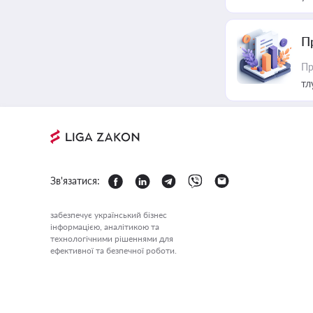
П
Пр
тл
Зв'язатися:
забезпечує український бізнес
інформацією, аналітикою та
технологічними рішеннями для
ефективної та безпечної роботи.