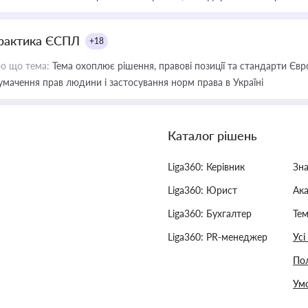
рактика ЄСПЛ
+18
о що тема:
Тема охоплює рішення, правові позиції та стандарти Євр
умачення прав людини і застосування норм права в Україні
Каталог рішень
Liga360: Керівник
Зн
Liga360: Юрист
Ак
Liga360: Бухгалтер
Тем
Liga360: PR-менеджер
Усі
Пол
Умо