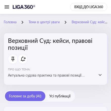
ВХІД ДО LIGA360
Головна
Теми в центрі уваги
Верховний Суд: кейси, правові позиції
Верховний Суд: кейси, правові
позиції
ПРО ЩО ТЕМА:
Актуальна судова практика та правові позиції
Верховного Суду
Головне за добу (AI)
Усі публікації