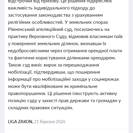
відстрочки від призову. Це рішення підкреслює
важливість індивідуального підходу до
застосування законодавства з урахуванням
релігійних особливостей. У земельних спорах
Рівненський апеляційний суд, посилаючись на
практику Верховного Суду, відмовив власникам паїв
у поверненні земельних ділянок, визнавши їх
недобросовісними через отримання орендної плати
та фактичне користування ділянками орендарем.
Також суд виніс вирок за перешкоджання
мобілізації, підтвердивши, що поширення
інформації про мобілізаційні заходи у соцмережах
може бути кваліфіковане як кримінальне
правопорушення. Ці рішення ілюструють активну
позицію суду у захисті прав держави та громадян у
складних правових ситуаціях.
LIGA ZAKON,
21 березня 2026