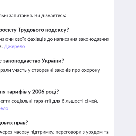
ьні запитання. Ви дізнаєтесь:
проєкту Трудового кодексу?
учаючи своїх фахівців до написання законодавчих
в.
Джерело
е законодавство України?
 брали участь у створенні законів про охорону
я тарифів у 2006 році?
гти соціальні гарантії для більшості сімей,
ело
дових прав?
через масову підтримку, переговори з урядом та