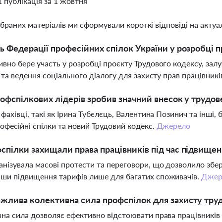
1 публікація за 1 жовтня
ібраних матеріалів ми сформували короткі відповіді на актуал
ь Федерації професійних спілок України у розробці 
вно бере участь у розробці проєкту Трудового кодексу, зал
в та ведення соціального діалогу для захисту прав працівникі
рофспілкових лідерів зробив значний внесок у трудов
 фахівці, такі як Ірина Тубєлєць, Валентина Позинич та інші,
рофесійні спілки та новий Трудовий кодекс.
Джерело
спілки захищали права працівників під час підвищенн
нізувала масові протести та переговори, що дозволило збере
ши підвищення тарифів лише для багатих споживачів.
Джер
жлива колективна сила профспілок для захисту тру
на сила дозволяє ефективно відстоювати права працівників 