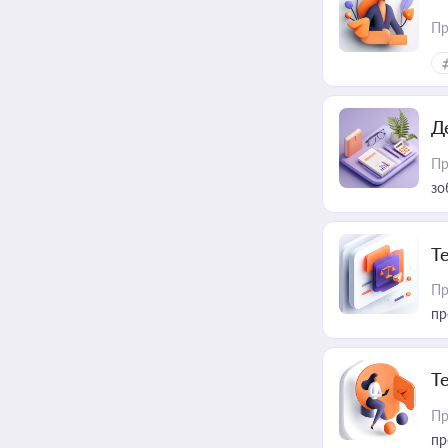
Пр
Д
Пр
зо
T
Пр
пр
T
Пр
пр