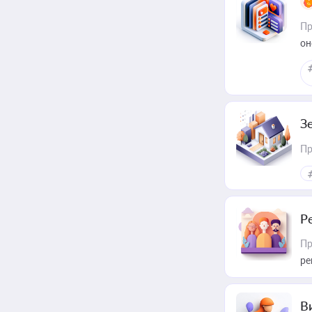
Пр
он
З
Пр
Р
Пр
ре
В