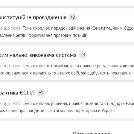
онституційне провадження
+2
о що тема:
Тема охоплює порядок здійснення Конституційним Судом
валення актів і формування правових позицій
римінально-виконавча система
+4
о що тема:
Тема охоплює організацію та правове регулювання викона
танов виконання покарань та статус осіб, які відбувають покарання
рактика ЄСПЛ
+1
о що тема:
Тема охоплює рішення, правові позиції та стандарти Євр
умачення прав людини і застосування норм права в Україні
Каталог рішень