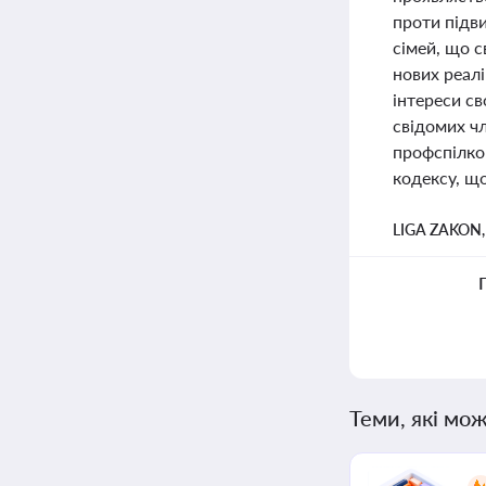
проти підви
сімей, що 
нових реал
інтереси св
свідомих чл
профспілко
кодексу, що
LIGA ZAKON
Теми, які мож