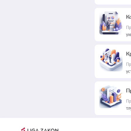
К
Пр
ух
К
Пр
ус
П
Пр
тл