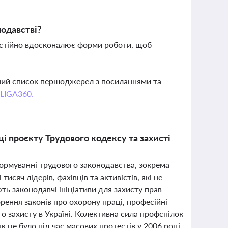
нодавстві?
остійно вдосконалює форми роботи, щоб
вний список першоджерел з посиланнями та
 LIGA360.
і проєкту Трудового кодексу та захисті
и
ормуванні трудового законодавства, зокрема
тисяч лідерів, фахівців та активістів, які не
ть законодавчі ініціативи для захисту прав
орення законів про охорону праці, професійні
го захисту в Україні. Колективна сила профспілок
як це було під час масових протестів у 2006 році