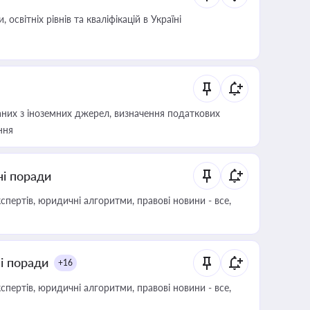
світніх рівнів та кваліфікацій в Україні
аних з іноземних джерел, визначення податкових
ння
ні поради
пертів, юридичні алгоритми, правові новини - все,
ні поради
+16
пертів, юридичні алгоритми, правові новини - все,