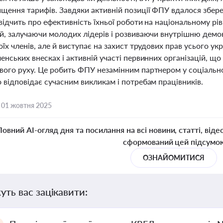
щення тарифів. Завдяки активній позиції ФПУ вдалося зберег
свідчить про ефективність їхньої роботи на національному р
ій, залучаючи молодих лідерів і розвиваючи внутрішню дем
оїх членів, але й виступає на захист трудових прав усього укр
енських внесках і активній участі первинних організацій, що
вого руху. Це робить ФПУ незамінним партнером у соціально
 відповідає сучасним викликам і потребам працівників.
,
01 жовтня 2025
Повний AI-огляд дня та посилання на всі новини, статті, віде
сформований цей підсумо
ОЗНАЙОМИТИСЯ
уть вас зацікавити: