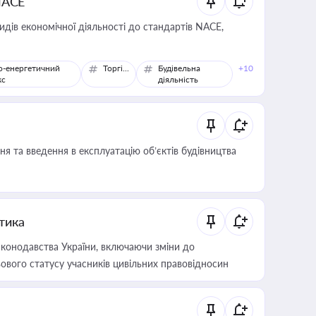
NACE
идів економічної діяльності до стандартів NACE,
о-енергетичний
Торгівля
Будівельна
+10
кс
діяльність
я та введення в експлуатацію об’єктів будівництва
итика
конодавства України, включаючи зміни до
ового статусу учасників цивільних правовідносин