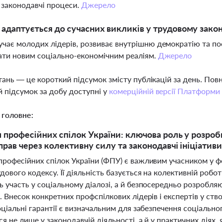
 законодавчі процеси.
Джерело
адаптується до сучасних викликів у трудовому зако
чає молодих лідерів, розвиває внутрішню демократію та п
ати новим соціально-економічним реаліям.
Джерело
тань — це короткий підсумок змісту публікацій за день. По
 підсумок за добу доступні у
комерційній версії Платформи
 головне:
 професійних спілок України: ключова роль у розробц
прав через колективну силу та законодавчі ініціатив
професійних спілок України (ФПУ) є важливим учасником у ф
дового кодексу. Її діяльність базується на колективній роботі 
 участь у соціальному діалозі, а й безпосередньо розробляю
. Внесок конкретних профспілкових лідерів і експертів у ств
оціальні гарантії є визначальним для забезпечення соціально
я не лише у законодавчій діяльності, а й у практичних діях, 