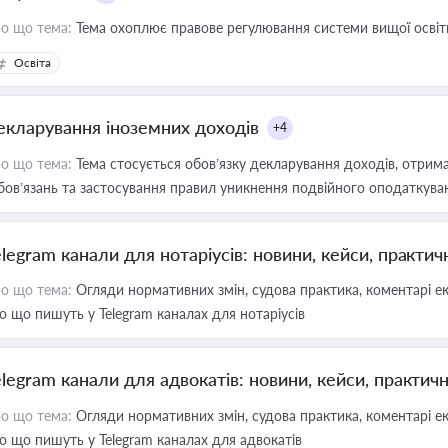
о що тема:
Тема охоплює правове регулювання системи вищої освіти, о
Освіта
екларування іноземних доходів
+4
о що тема:
Тема стосується обов’язку декларування доходів, отрим
бов’язань та застосування правил уникнення подвійного оподаткува
elegram канали для нотаріусів: новини, кейси, практич
о що тема:
Огляди нормативних змін, судова практика, коментарі екс
о що пишуть у Telegram каналах для нотаріусів
elegram канали для адвокатів: новини, кейси, практич
о що тема:
Огляди нормативних змін, судова практика, коментарі екс
о що пишуть у Telegram каналах для адвокатів