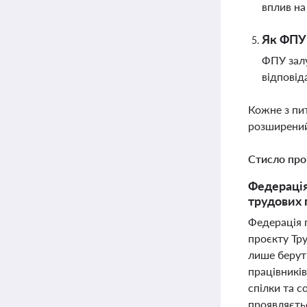
вплив на
Як ФПУ 
ФПУ залу
відповід
Кожне з пи
розширений
Стисло про
Федерація
трудових 
Федерація 
проєкту Тру
лише беруть
працівників
спілки та с
проявляєтьс