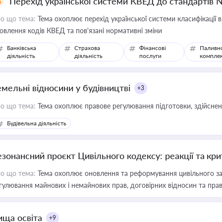
Перехід української системи КВЕД до стандартів 
о що тема:
Тема охоплює перехід української системи класифікації в
овлення кодів КВЕД та пов'язані нормативні зміни
Банківська
Страхова
Фінансові
Паливн
діяльність
діяльність
послуги
компле
емельні відносини у будівництві
+3
о що тема:
Тема охоплює правове регулювання підготовки, здійсненн
Будівельна діяльність
езонансний проєкт Цивільного кодексу: реакції та кр
о що тема:
Тема охоплює оновлення та реформування цивільного за
гулювання майнових і немайнових прав, договірних відносин та прав
ища освіта
+9