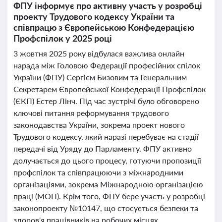
ФПУ інформує про активну участь у розробці
проекту Трудового кодексу України та
співпрацю з Європейською Конфедерацією
Профспілок у 2025 році
3 жовтня 2025 року відбулася важлива онлайн
нарада між Головою Федерації професійних спілок
України (ФПУ) Сергієм Бизовим та Генеральним
Секретарем Європейської Конфедерації Профспілок
(ЄКП) Естер Лінч. Під час зустрічі було обговорено
ключові питання реформування трудового
законодавства України, зокрема проект нового
Трудового кодексу, який наразі перебуває на стадії
передачі від Уряду до Парламенту. ФПУ активно
долучається до цього процесу, готуючи пропозиції
профспілок та співпрацюючи з міжнародними
організаціями, зокрема Міжнародною організацією
праці (МОП). Крім того, ФПУ бере участь у розробці
законопроекту №10147, що стосується безпеки та
здоров'я працівників на робочих місцях.