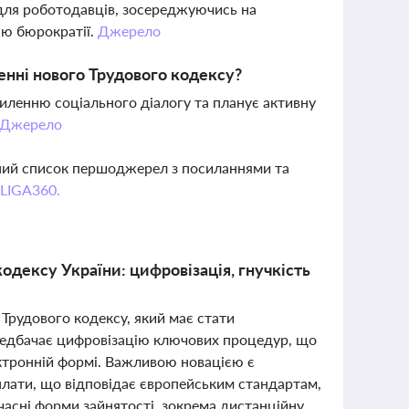
 для роботодавців, зосереджуючись на
ню бюрократії.
Джерело
енні нового Трудового кодексу?
силенню соціального діалогу та планує активну
Джерело
вний список першоджерел з посиланнями та
 LIGA360.
одексу України: цифровізація, гнучкість
Трудового кодексу, який має стати
редбачає цифровізацію ключових процедур, що
ектронній формі. Важливою новацією є
плати, що відповідає європейським стандартам,
часні форми зайнятості, зокрема дистанційну