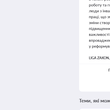
роботу та г
люди з інва
праці, що з
зміни ство
підвищенню
важливості 
впроваджен
у реформув
LIGA ZAKON
Теми, які мож