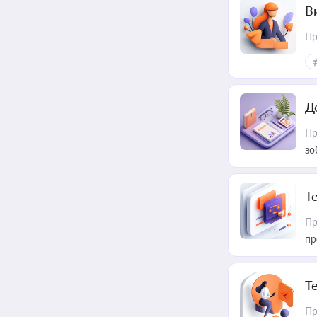
В
Пр
Д
Пр
зо
T
Пр
пр
T
Пр