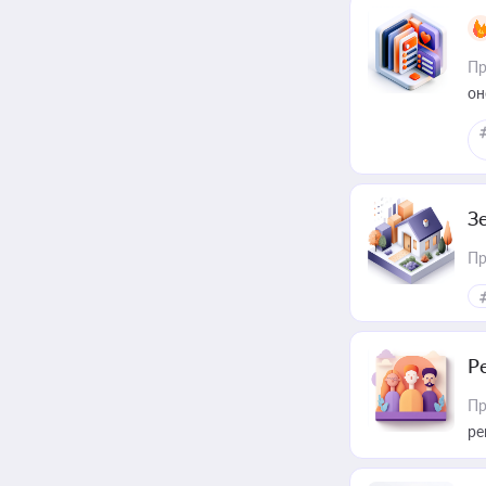
Пр
он
З
Пр
Р
Пр
ре