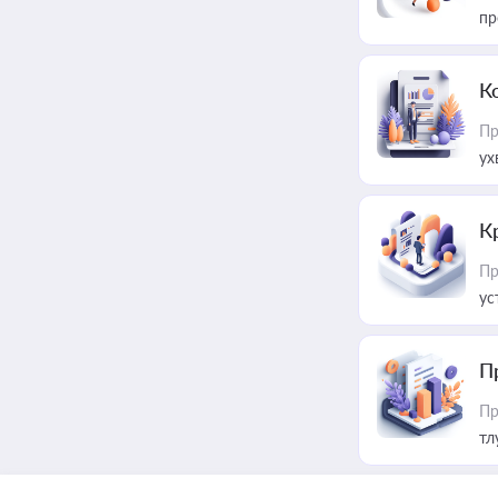
пр
К
Пр
ух
К
Пр
ус
П
Пр
тл