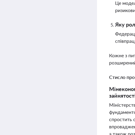
Це модел
ризикови
Яку рол
Федераці
співпрац
Кожне з пи
розширений
Стисло про
Мінеконом
зайнятост
Міністерст
фундаменто
спростить 
впроваджен
а також роз