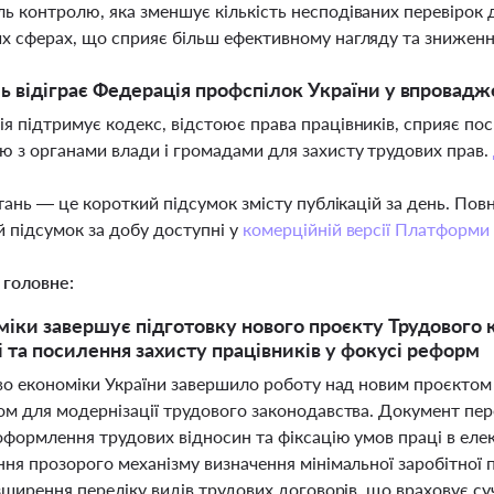
ь контролю, яка зменшує кількість несподіваних перевірок
х сферах, що сприяє більш ефективному нагляду та знижен
ь відіграє Федерація профспілок України у впровадж
я підтримує кодекс, відстоює права працівників, сприяє по
ю з органами влади і громадами для захисту трудових прав.
тань — це короткий підсумок змісту публікацій за день. По
 підсумок за добу доступні у
комерційній версії Платформи
 головне:
іки завершує підготовку нового проєкту Трудового к
і та посилення захисту працівників у фокусі реформ
во економіки України завершило роботу над новим проєктом 
м для модернізації трудового законодавства. Документ пе
оформлення трудових відносин та фіксацію умов праці в ел
ня прозорого механізму визначення мінімальної заробітної 
ширення переліку видів трудових договорів, що враховує су