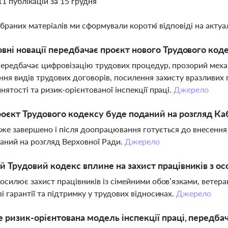
11 публікацій за 15 грудня
ібраних матеріалів ми сформували короткі відповіді на актуал
овні новації передбачає проєкт нового Трудового код
ередбачає цифровізацію трудових процедур, прозорий механ
ня видів трудових договорів, посилення захисту вразливих 
нятості та ризик-орієнтованої інспекції праці.
Джерело
оєкт Трудового кодексу буде поданий на розгляд Каб
же завершено і після доопрацювання готується до внесення н
аний на розгляд Верховної Ради.
Джерело
й Трудовий кодекс вплине на захист працівників з 
осилює захист працівників із сімейними обов’язками, ветеран
і гарантії та підтримку у трудових відносинах.
Джерело
 ризик-орієнтована модель інспекції праці, передба