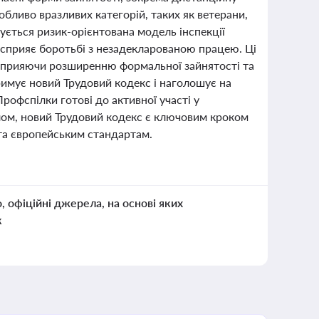
обливо вразливих категорій, таких як ветерани,
ується ризик-орієнтована модель інспекції
і сприяє боротьбі з незадекларованою працею. Ці
 сприяючи розширенню формальної зайнятості та
имує новий Трудовий кодекс і наголошує на
рофспілки готові до активної участі у
алом, новий Трудовий кодекс є ключовим кроком
 та європейським стандартам.
о, офіційні джерела, на основі яких
к