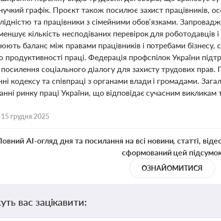
нучкий графік. Проєкт також посилює захист працівників, ос
лідністю та працівники з сімейними обов’язками. Запровадж
меншує кількість несподіваних перевірок для роботодавців 
рюють баланс між правами працівників і потребами бізнесу,
 продуктивності праці. Федерація профспілок України підтр
посилення соціального діалогу для захисту трудових прав. П
ні кодексу та співпраці з органами влади і громадами. Заг
анні ринку праці України, що відповідає сучасним викликам
,
15 грудня 2025
Повний AI-огляд дня та посилання на всі новини, статті, віде
сформований цей підсумо
ОЗНАЙОМИТИСЯ
уть вас зацікавити: