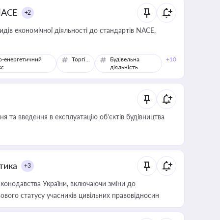
NACE
+2
идів економічної діяльності до стандартів NACE,
о-енергетичний
Торгівля
Будівельна
+10
кс
діяльність
я та введення в експлуатацію об’єктів будівництва
итика
+3
конодавства України, включаючи зміни до
ового статусу учасників цивільних правовідносин