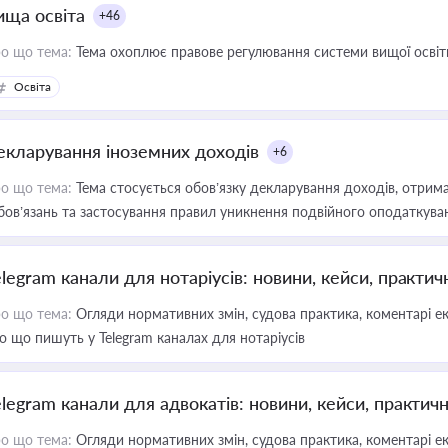
ища освіта
+46
о що тема:
Тема охоплює правове регулювання системи вищої освіти, о
Освіта
екларування іноземних доходів
+6
о що тема:
Тема стосується обов’язку декларування доходів, отрим
бов’язань та застосування правил уникнення подвійного оподаткува
elegram канали для нотаріусів: новини, кейси, практич
о що тема:
Огляди нормативних змін, судова практика, коментарі екс
о що пишуть у Telegram каналах для нотаріусів
elegram канали для адвокатів: новини, кейси, практич
о що тема:
Огляди нормативних змін, судова практика, коментарі екс