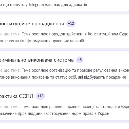
о що пишуть у Telegram каналах для адвокатів
онституційне провадження
+12
о що тема:
Тема охоплює порядок здійснення Конституційним Судом
валення актів і формування правових позицій
римінально-виконавча система
+5
о що тема:
Тема охоплює організацію та правове регулювання викона
танов виконання покарань та статус осіб, які відбувають покарання
рактика ЄСПЛ
+18
о що тема:
Тема охоплює рішення, правові позиції та стандарти Євр
умачення прав людини і застосування норм права в Україні