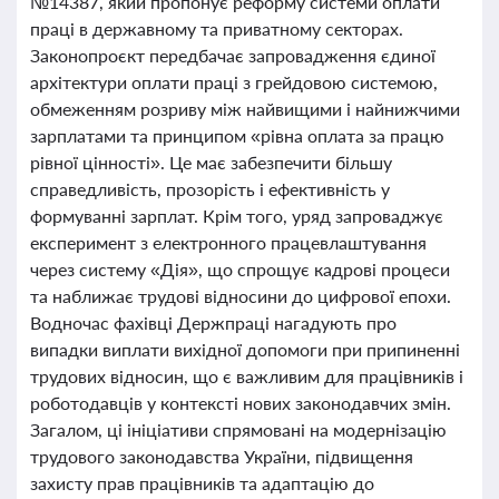
№14387, який пропонує реформу системи оплати
праці в державному та приватному секторах.
Законопроєкт передбачає запровадження єдиної
архітектури оплати праці з грейдовою системою,
обмеженням розриву між найвищими і найнижчими
зарплатами та принципом «рівна оплата за працю
рівної цінності». Це має забезпечити більшу
справедливість, прозорість і ефективність у
формуванні зарплат. Крім того, уряд запроваджує
експеримент з електронного працевлаштування
через систему «Дія», що спрощує кадрові процеси
та наближає трудові відносини до цифрової епохи.
Водночас фахівці Держпраці нагадують про
випадки виплати вихідної допомоги при припиненні
трудових відносин, що є важливим для працівників і
роботодавців у контексті нових законодавчих змін.
Загалом, ці ініціативи спрямовані на модернізацію
трудового законодавства України, підвищення
захисту прав працівників та адаптацію до