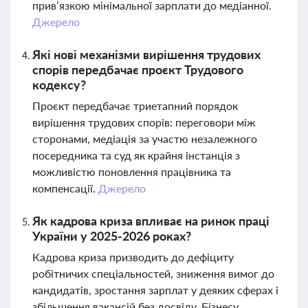
прив’язкою мінімальної зарплати до медіанної.
Джерело
Які нові механізми вирішення трудових
спорів передбачає проєкт Трудового
кодексу?
Проєкт передбачає триетапний порядок
вирішення трудових спорів: переговори між
сторонами, медіація за участю незалежного
посередника та суд як крайня інстанція з
можливістю поновлення працівника та
компенсації.
Джерело
Як кадрова криза впливає на ринок праці
України у 2025-2026 роках?
Кадрова криза призводить до дефіциту
робітничих спеціальностей, зниження вимог до
кандидатів, зростання зарплат у деяких сферах і
збільшення вакансій без досвіду. Бізнесу