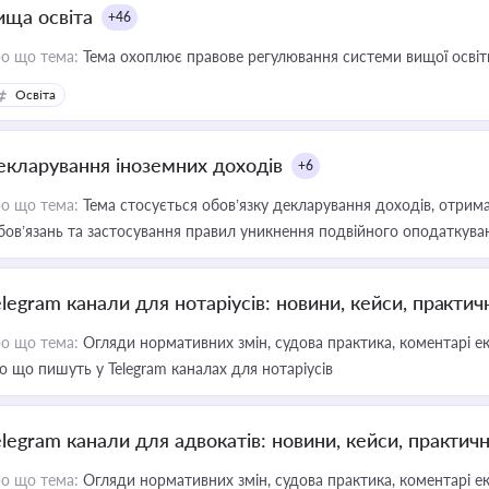
ища освіта
+46
о що тема:
Тема охоплює правове регулювання системи вищої освіти, о
Освіта
екларування іноземних доходів
+6
о що тема:
Тема стосується обов’язку декларування доходів, отрим
бов’язань та застосування правил уникнення подвійного оподаткува
elegram канали для нотаріусів: новини, кейси, практич
о що тема:
Огляди нормативних змін, судова практика, коментарі екс
о що пишуть у Telegram каналах для нотаріусів
elegram канали для адвокатів: новини, кейси, практич
о що тема:
Огляди нормативних змін, судова практика, коментарі екс