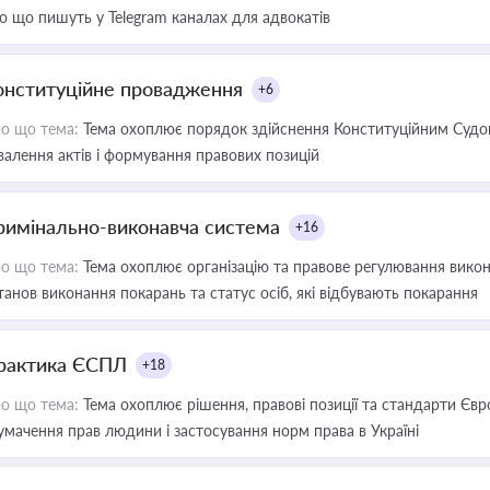
о що пишуть у Telegram каналах для адвокатів
онституційне провадження
+6
о що тема:
Тема охоплює порядок здійснення Конституційним Судом
валення актів і формування правових позицій
римінально-виконавча система
+16
о що тема:
Тема охоплює організацію та правове регулювання викона
танов виконання покарань та статус осіб, які відбувають покарання
рактика ЄСПЛ
+18
о що тема:
Тема охоплює рішення, правові позиції та стандарти Євр
умачення прав людини і застосування норм права в Україні