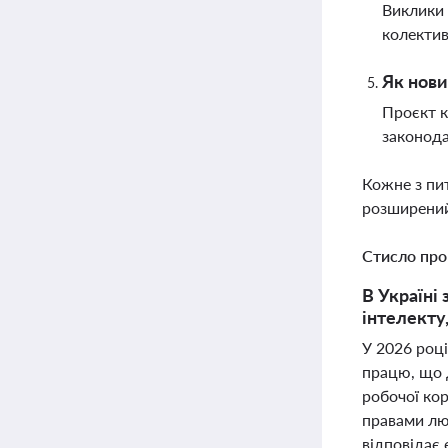
Виклики 
колектив
Як нови
Проєкт к
законода
Кожне з пи
розширений
Стисло про
В Україні
інтелекту
У 2026 році
працю, що д
робочої кор
правами лю
відповідає