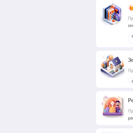
Пр
он
З
Пр
Р
Пр
ре