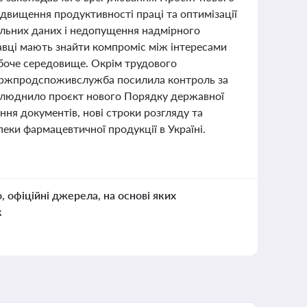
ідвищення продуктивності праці та оптимізації
альних даних і недопущення надмірного
авці мають знайти компроміс між інтересами
обоче середовище. Окрім трудового
 Держпродспоживслужба посилила контроль за
рилюднило проєкт нового Порядку державної
ння документів, нові строки розгляду та
пеки фармацевтичної продукції в Україні.
о, офіційні джерела, на основі яких
к