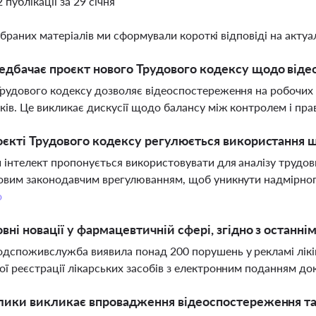
2 публікації за 29 січня
ібраних матеріалів ми сформували короткі відповіді на актуал
дбачає проєкт нового Трудового кодексу щодо віде
рудового кодексу дозволяє відеоспостереження на робочих
ків. Це викликає дискусії щодо балансу між контролем і пра
оєкті Трудового кодексу регулюється використання ш
інтелект пропонується використовувати для аналізу трудови
овим законодавчим врегулюванням, щоб уникнути надмірного
о
овні новації у фармацевтичній сфері, згідно з останн
споживслужба виявила понад 200 порушень у рекламі лікі
ї реєстрації лікарських засобів з електронним поданням до
лики викликає впровадження відеоспостереження та 