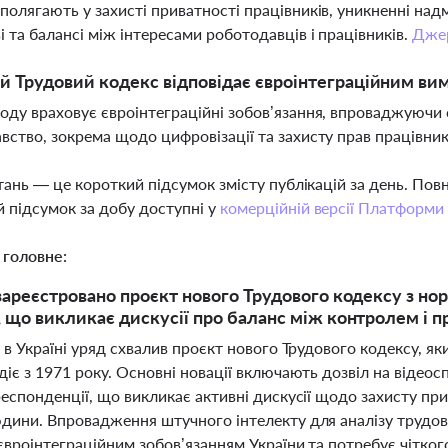
полягають у захисті приватності працівників, уникненні над
і та балансі між інтересами роботодавців і працівників.
Дже
й Трудовий кодекс відповідає євроінтеграційним ви
оду враховує євроінтеграційні зобов’язання, впроваджуючи с
вство, зокрема щодо цифровізації та захисту прав працівник
тань — це короткий підсумок змісту публікацій за день. По
 підсумок за добу доступні у
комерційній версії Платформи
 головне:
 зареєстровано проєкт нового Трудового кодексу з н
, що викликає дискусії про баланс між контролем і п
 в Україні уряд схвалив проєкт нового Трудового кодексу, я
іє з 1971 року. Основні новації включають дозвіл на відео
еспонденції, що викликає активні дискусії щодо захисту при
дини. Впровадження штучного інтелекту для аналізу трудо
 євроінтеграційним зобов’язанням України та потребує чітко