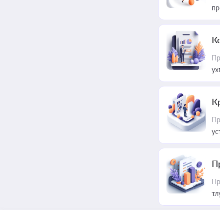
пр
К
Пр
ух
К
Пр
ус
П
Пр
тл