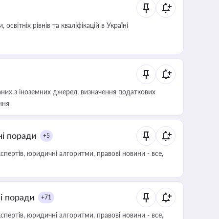
світніх рівнів та кваліфікацій в Україні
аних з іноземних джерел, визначення податкових
ння
ні поради
+5
пертів, юридичні алгоритми, правові новини - все,
ні поради
+71
пертів, юридичні алгоритми, правові новини - все,