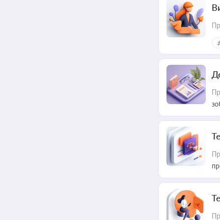
В
Пр
Д
Пр
зо
T
Пр
пр
T
Пр