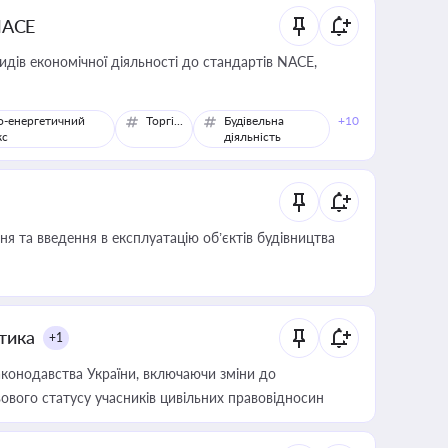
NACE
идів економічної діяльності до стандартів NACE,
о-енергетичний
Торгівля
Будівельна
+10
кс
діяльність
я та введення в експлуатацію об’єктів будівництва
итика
+1
конодавства України, включаючи зміни до
ового статусу учасників цивільних правовідносин