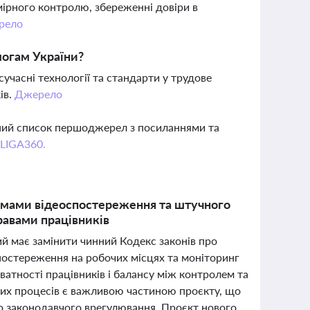
мірного контролю, збереженні довіри в
рело
могам України?
учасні технології та стандарти у трудове
ів.
Джерело
вний список першоджерел з посиланнями та
 LIGA360.
ормами відеоспостереження та штучного
равами працівників
кий має замінити чинний Кодекс законів про
спостереження на робочих місцях та моніторинг
ватності працівників і балансу між контролем та
вих процесів є важливою частиною проєкту, що
го законодавчого врегулювання. Проєкт нового