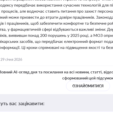
кодексу передбачає використання сучасних технологій для п
 процесів, але водночас ставить питання про захист персон
який може призвести до втрати довіри працівників. Законод
ів і працівників, щоб забезпечити комфортне та безпечне р
тва, у фармацевтичній сфері відбуваються важливі зміни:
іків, виявивши понад 200 порушень у 2025 році, а МОЗ оп
лікарських засобів, що передбачає електронний формат пода
інформації. Ці кроки спрямовані на підвищення якості та без
,
29 січня 2026
Повний AI-огляд дня та посилання на всі новини, статті, віде
сформований цей підсумо
ОЗНАЙОМИТИСЯ
уть вас зацікавити: