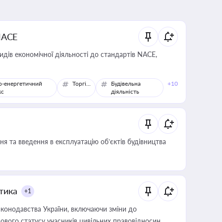
NACE
идів економічної діяльності до стандартів NACE,
о-енергетичний
Торгівля
Будівельна
+10
кс
діяльність
я та введення в експлуатацію об’єктів будівництва
итика
+1
конодавства України, включаючи зміни до
ового статусу учасників цивільних правовідносин