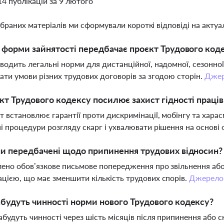
14 публікацій за 9 лютого
ібраних матеріалів ми сформували короткі відповіді на актуал
і форми зайнятості передбачає проєкт Трудового код
водить легальні норми для дистанційної, надомної, сезонної
ати умови різних трудових договорів за згодою сторін.
Дже
кт Трудового кодексу посилює захист гідності праців
 встановлює гарантії проти дискримінації, мобінгу та хара
і процедури розгляду скарг і ухвалювати рішення на основі 
ни передбачені щодо припинення трудових відносин?
ено обов’язкове письмове попередження про звільнення аб
цією, що має зменшити кількість трудових спорів.
Джерело
будуть чинності норми нового Трудового кодексу?
будуть чинності через шість місяців після припинення або с