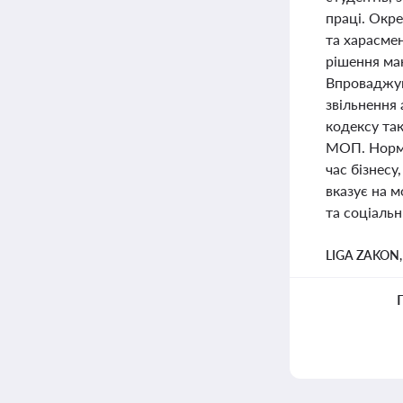
праці. Окре
та харасме
рішення маю
Впроваджую
звільнення
кодексу та
МОП. Норми
час бізнесу
вказує на 
та соціальн
LIGA ZAKON