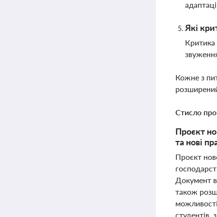
адаптаці
Які кри
Критика 
звуження
Кожне з пи
розширений
Стисло про
Проєкт но
та нові п
Проєкт ново
господарств
Документ вв
також розш
можливості 
студентів, 