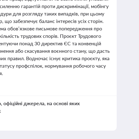
осиленню гарантій проти дискримінації, мобінгу
дури для розгляду таких випадків, при цьому
 що забезпечує баланс інтересів усіх сторін.
ема обов’язкове письмове попередження про
ількість трудових спорів. Проєкт Трудового
ентуючи понад 30 директив ЄС та конвенцій
инення або скасування воєнного стану, що дасть
их правил. Водночас існує критика проєкту, яка
татусу профспілок, нормування робочого часу
я.
о, офіційні джерела, на основі яких
к