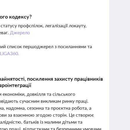
ого кодексу?
татусу профспілок, легалізації локауту,
еваг.
Джерело
вний список першоджерел з посиланнями та
 LIGA360.
зайнятості, посилення захисту працівників
вроінтеграції
 економіки, довкілля та сільського
повідають сучасним викликам ринку праці.
на, надомна, сезонна та проєктна робота, а
ови за взаємною згодою сторін. Це створює
алідністю, батьків із малими дітьми та
латою праці, відпустками та безпечними умовами