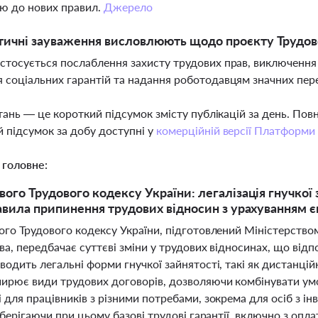
ю до нових правил.
Джерело
тичні зауваження висловлюють щодо проєкту Трудов
стосується послаблення захисту трудових прав, виключення с
 соціальних гарантій та надання роботодавцям значних пер
тань — це короткий підсумок змісту публікацій за день. По
 підсумок за добу доступні у
комерційній версії Платформи
 головне:
вого Трудового кодексу України: легалізація гнучкої 
равила припинення трудових відносин з урахуванням є
го Трудового кодексу України, підготовлений Міністерством
а, передбачає суттєві зміни у трудових відносинах, що від
одить легальні форми гнучкої зайнятості, такі як дистанцій
ирює види трудових договорів, дозволяючи комбінувати ум
для працівників з різними потребами, зокрема для осіб з інв
зберігаючи при цьому базові трудові гарантії, включно з оп