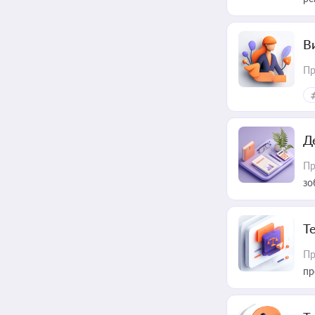
В
Пр
Д
Пр
зо
T
Пр
пр