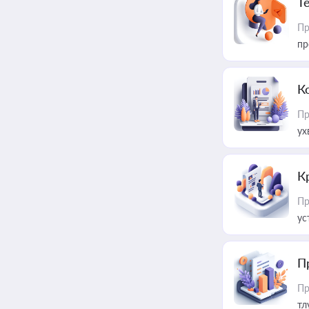
T
Пр
пр
К
Пр
ух
К
Пр
ус
П
Пр
тл