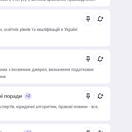
світніх рівнів та кваліфікацій в Україні
аних з іноземних джерел, визначення податкових
ння
ні поради
+2
пертів, юридичні алгоритми, правові новини - все,