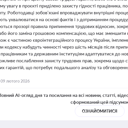
му увагу в проєкті приділено захисту гідності працівника, п
нту. Роботодавці зобов’язані впроваджувати внутрішні проце
ть ухвалюватися на основі фактів і з дотриманням процедур,
ться прозорі правила припинення трудових відносин, зокр
 або його заміна грошовою компенсацією, що має зменшити к
кож є частиною євроінтеграційного процесу України, імплем
 кодексу набудуть чинності через шість місяців після прип
, працівникам та державним інституціям адаптуватися до нов
можливе послаблення захисту трудових прав, зокрема щодо с
их гарантій, що потребує подальшого аналізу та обговоренн
,
09 лютого 2026
Повний AI-огляд дня та посилання на всі новини, статті, віде
сформований цей підсумо
ОЗНАЙОМИТИСЯ