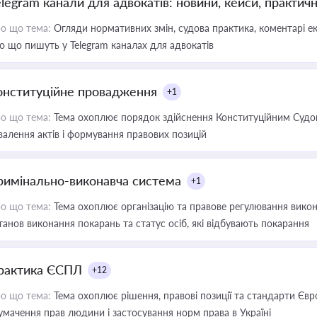
elegram канали для адвокатів: новини, кейси, практич
о що тема:
Огляди нормативних змін, судова практика, коментарі екс
о що пишуть у Telegram каналах для адвокатів
онституційне провадження
+1
о що тема:
Тема охоплює порядок здійснення Конституційним Судом
валення актів і формування правових позицій
римінально-виконавча система
+1
о що тема:
Тема охоплює організацію та правове регулювання викона
танов виконання покарань та статус осіб, які відбувають покарання
рактика ЄСПЛ
+12
о що тема:
Тема охоплює рішення, правові позиції та стандарти Євр
умачення прав людини і застосування норм права в Україні