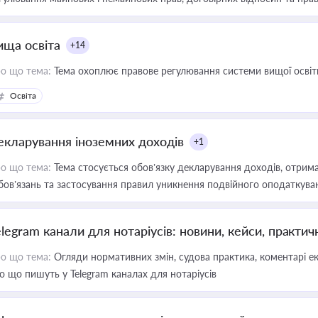
ища освіта
+14
о що тема:
Тема охоплює правове регулювання системи вищої освіти, о
Освіта
екларування іноземних доходів
+1
о що тема:
Тема стосується обов’язку декларування доходів, отрим
бов’язань та застосування правил уникнення подвійного оподаткува
elegram канали для нотаріусів: новини, кейси, практич
о що тема:
Огляди нормативних змін, судова практика, коментарі екс
о що пишуть у Telegram каналах для нотаріусів