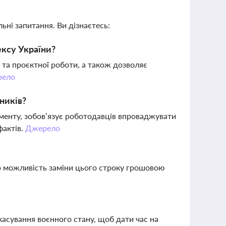
ьні запитання. Ви дізнаєтесь:
ексу України?
 та проєктної роботи, а також дозволяє
рело
ників?
сменту, зобов’язує роботодавців впроваджувати
фактів.
Джерело
о можливість заміни цього строку грошовою
касування воєнного стану, щоб дати час на