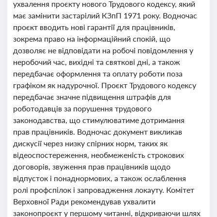
ухвалення проєкту нового Трудового кодексу, який
має замінити застарілий КЗпП 1971 року. Водночас
проєкт вводить нові гарантії для працівників,
зокрема право на інформаційний спокій, що
дозволяє не відповідати на робочі повідомлення у
неробочий час, вихідні та святкові дні, а також
передбачає оформлення та оплату роботи поза
графіком як надурочної. Проєкт Трудового кодексу
передбачає значне підвищення штрафів для
роботодавців за порушення трудового
законодавства, що стимулюватиме дотримання
прав працівників. Водночас документ викликав
дискусії через низку спірних норм, таких як
відеоспостереження, необмеженість строкових
договорів, звуження прав працівників щодо
відпусток і понаднормових, а також ослаблення
ролі профспілок і запровадження локауту. Комітет
Верховної Ради рекомендував ухвалити
законопроєкт у першому читанні, відкриваючи шлях