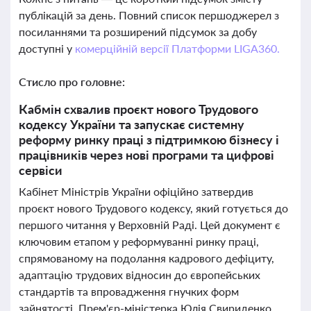
публікацій за день. Повний список першоджерел з
посиланнями та розширений підсумок за добу
доступні у
комерційній версії Платформи LIGA360.
Стисло про головне:
Кабмін схвалив проєкт нового Трудового
кодексу України та запускає системну
реформу ринку праці з підтримкою бізнесу і
працівників через нові програми та цифрові
сервіси
Кабінет Міністрів України офіційно затвердив
проєкт нового Трудового кодексу, який готується до
першого читання у Верховній Раді. Цей документ є
ключовим етапом у реформуванні ринку праці,
спрямованому на подолання кадрового дефіциту,
адаптацію трудових відносин до європейських
стандартів та впровадження гнучких форм
зайнятості. Прем'єр-міністерка Юлія Свириденко