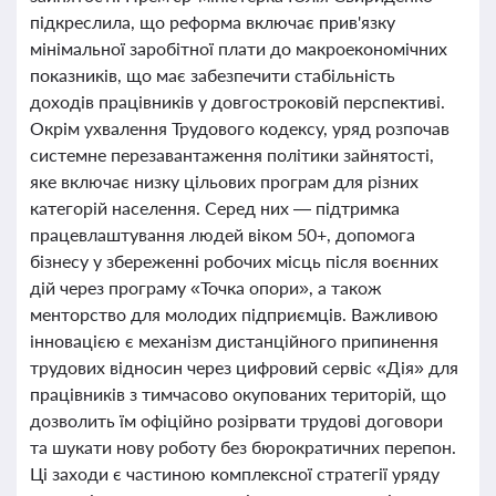
підкреслила, що реформа включає прив'язку
мінімальної заробітної плати до макроекономічних
показників, що має забезпечити стабільність
доходів працівників у довгостроковій перспективі.
Окрім ухвалення Трудового кодексу, уряд розпочав
системне перезавантаження політики зайнятості,
яке включає низку цільових програм для різних
категорій населення. Серед них — підтримка
працевлаштування людей віком 50+, допомога
бізнесу у збереженні робочих місць після воєнних
дій через програму «Точка опори», а також
менторство для молодих підприємців. Важливою
інновацією є механізм дистанційного припинення
трудових відносин через цифровий сервіс «Дія» для
працівників з тимчасово окупованих територій, що
дозволить їм офіційно розірвати трудові договори
та шукати нову роботу без бюрократичних перепон.
Ці заходи є частиною комплексної стратегії уряду