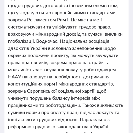
щодо трудових договорів з іноземним елементом,
що узгоджуються з європейськими стандартами,
зокрема Регламентом Рим I. Це має на меті
систематизувати та уніфікувати трудове право,
враховуючи міжнародний досвід та сучасні виклики
глобалізації. Водночас, Національна асоціація
адвокатів України висловила занепокоєння щодо
окремих положень проєкту, які можуть звужувати
права працівників, зокрема право на страйк та
можливість застосування локауту роботодавцем.
НААУ наголошує на необхідності дотримання
конституційних норм і міжнародних стандартів,
зокрема Європейської соціальної хартії, щоб
уникнути порушень балансу інтересів між
працівниками та роботодавцями. Також викликають
сумніви норми про оплату праці під час локауту та
інші аспекти трудових відносин. Паралельно з
реформою трудового законодавства в Україні