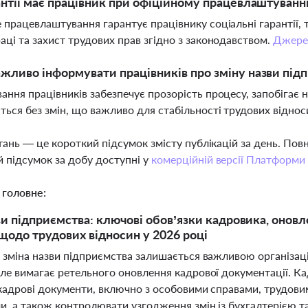
антії має працівник при офіційному працевлаштуванн
 працевлаштування гарантує працівнику соціальні гарантії, та
аці та захист трудових прав згідно з законодавством.
Джере
жливо інформувати працівників про зміну назви під
ання працівників забезпечує прозорість процесу, запобігає 
ься без змін, що важливо для стабільності трудових віднос
тань — це короткий підсумок змісту публікацій за день. По
 підсумок за добу доступні у
комерційній версії Платформи
 головне:
ви підприємства: ключові обов’язки кадровика, оновл
щодо трудових відносин у 2026 році
і зміна назви підприємства залишається важливою організац
але вимагає ретельного оновлення кадрової документації. Ка
і кадрові документи, включно з особовими справами, трудов
ми, а також контролювати узгодження змін із бухгалтерією 