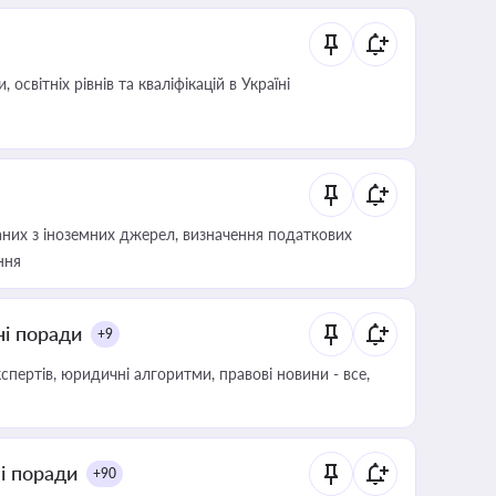
світніх рівнів та кваліфікацій в Україні
аних з іноземних джерел, визначення податкових
ння
ні поради
+9
пертів, юридичні алгоритми, правові новини - все,
ні поради
+90