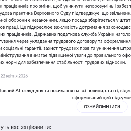
и працівників про зміни, щоб уникнути непорозумінь і забе
удова практика Верховного Суду підтверджує, що звільнення 
ьної оборони є незаконним, якщо посада зберігається у штат
ов праці. Це підкреслює важливість дотримання законодавст
них працівників. Державна податкова служба України наголо
ування через укладання трудового договору та оформлення н
 соціальні гарантії, захист трудових прав та уникнення штр
міністрування вимагає підвищеної уваги до правильного оф
их норм для забезпечення стабільності трудових відносин.
,
22 квітня 2026
Повний AI-огляд дня та посилання на всі новини, статті, віде
сформований цей підсумо
ОЗНАЙОМИТИСЯ
уть вас зацікавити: