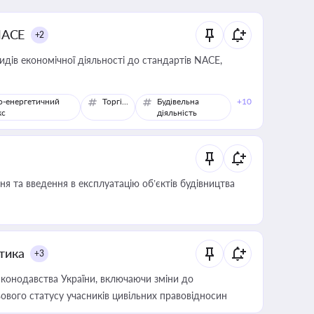
NACE
+2
идів економічної діяльності до стандартів NACE,
о-енергетичний
Торгівля
Будівельна
+10
кс
діяльність
я та введення в експлуатацію об’єктів будівництва
итика
+3
конодавства України, включаючи зміни до
ового статусу учасників цивільних правовідносин