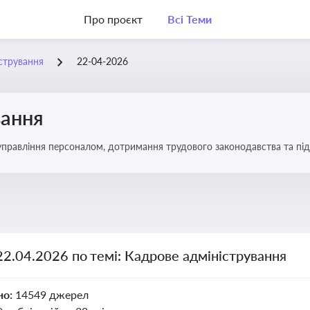
Про проєкт
Всі Теми
стрування
22-04-2026
вання
управління персоналом, дотримання трудового законодавства та під
22.04.2026 по темі: Кадрове адміністрування
но:
14549 джерел