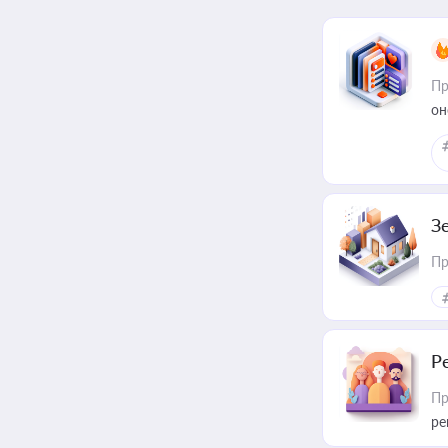
Пр
он
З
Пр
Р
Пр
ре