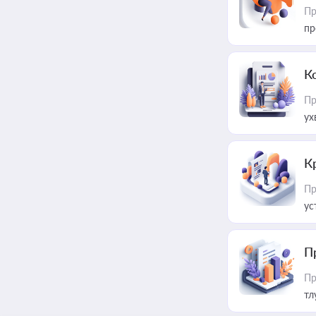
Пр
пр
К
Пр
ух
К
Пр
ус
П
Пр
тл