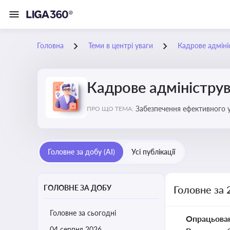
Головна
Теми в центрі уваги
Кадрове адміні
Кадрове адміністру
Забезпечення ефективного 
ПРО ЩО ТЕМА:
Головне за добу (AI)
Усі публікації
ГОЛОВНЕ ЗА ДОБУ
Головне за 
Головне за сьогодні
Опрацьова
04 серпня 2026