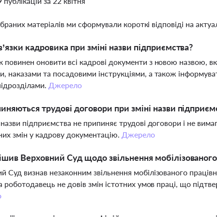
9 публікацій за 22 квітня
ібраних матеріалів ми сформували короткі відповіді на актуал
в’язки кадровика при зміні назви підприємства?
 повинен оновити всі кадрові документи з новою назвою, 
, наказами та посадовими інструкціями, а також інформувати
підрозділами.
Джерело
иняються трудові договори при зміні назви підприєм
а назви підприємства не припиняє трудові договори і не вима
них змін у кадрову документацію.
Джерело
шив Верховний Суд щодо звільнення мобілізованого
й Суд визнав незаконним звільнення мобілізованого працівн
 а роботодавець не довів змін істотних умов праці, що підтв
о