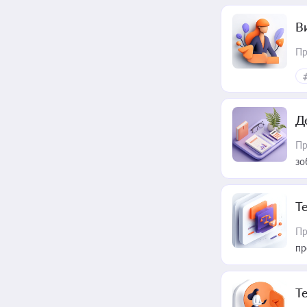
В
Пр
Д
Пр
зо
T
Пр
пр
T