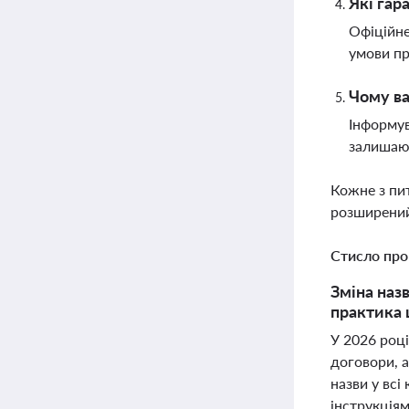
Які гар
Офіційне
умови пр
Чому ва
Інформув
залишают
Кожне з пи
розширений
Стисло про
Зміна наз
практика 
У 2026 роц
договори, 
назви у вс
інструкція