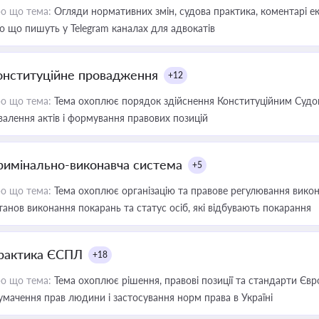
о що тема:
Огляди нормативних змін, судова практика, коментарі екс
о що пишуть у Telegram каналах для адвокатів
онституційне провадження
+12
о що тема:
Тема охоплює порядок здійснення Конституційним Судом
валення актів і формування правових позицій
римінально-виконавча система
+5
о що тема:
Тема охоплює організацію та правове регулювання викона
танов виконання покарань та статус осіб, які відбувають покарання
рактика ЄСПЛ
+18
о що тема:
Тема охоплює рішення, правові позиції та стандарти Євр
умачення прав людини і застосування норм права в Україні