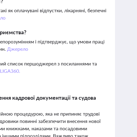
і?
кі як оплачувані відпустки, лікарняні, безпечні
ло
приємства?
непорозумінням і підтверджує, що умови праці
ин.
Джерело
вний список першоджерел з посиланнями та
 LIGA360.
ення кадрової документації та судова
ійною процедурою, яка не припиняє трудові
дровики повинні забезпечити внесення нової
ими книжками, наказами та посадовими
та іншими підрозділами. Важливо також