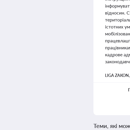
інформуват
відносин. С
територіал
істотних ум
мобілізова
працевлашт
працівникам
кадрове ад
законодавч
LIGA ZAKON
Теми, які мож