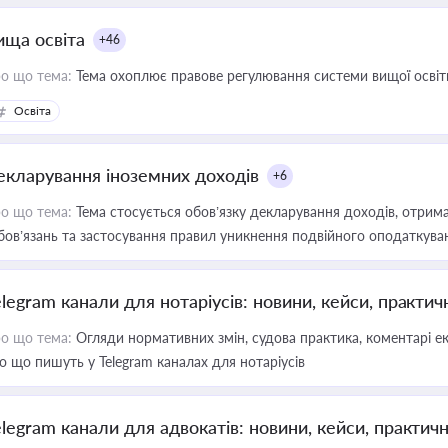
ища освіта
+46
о що тема:
Тема охоплює правове регулювання системи вищої освіти, о
Освіта
екларування іноземних доходів
+6
о що тема:
Тема стосується обов’язку декларування доходів, отрим
бов’язань та застосування правил уникнення подвійного оподаткува
elegram канали для нотаріусів: новини, кейси, практич
о що тема:
Огляди нормативних змін, судова практика, коментарі екс
о що пишуть у Telegram каналах для нотаріусів
elegram канали для адвокатів: новини, кейси, практич