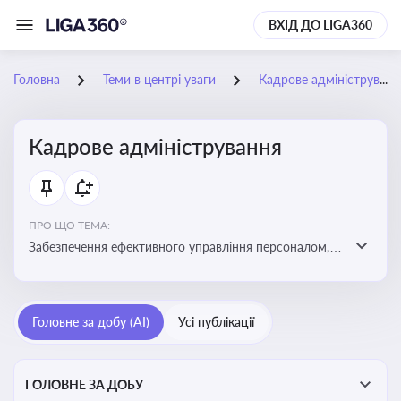
ВХІД ДО LIGA360
Головна
Теми в центрі уваги
Кадрове адміністрування
Кадрове адміністрування
ПРО ЩО ТЕМА:
Забезпечення ефективного управління персоналом,
дотримання трудового законодавства та підвищення
продуктивності працівників
Головне за добу (AI)
Усі публікації
ГОЛОВНЕ ЗА ДОБУ