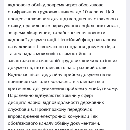
кадрового обліку, зокрема через обов'язкове
оцифрування трудових книжок до 10 червня. Цей
процес є ключовим для підтвердження страхового
стажу, правильного нарахування соціальних виплат,
зокрема лікарняних, та забезпечення повноти
кадрової документації. Пенсійний фонд наголошує
на важливості своєчасного подання документів, а
також надає можливість самостійного
завантаження сканкопій трудових книжок та інших
документів, що впливають на страховий стаж.
Водночас після дедлайну прийом документів не
припиняється, але своєчасність залишається
критичною для уникнення проблем у майбутньому.
Паралельно відбуваються зміни у сфері
дисциплінарної відповідальності державних
службовців. Проєкт закону передбачає
впровадження електронної комунікації як
обов'язкового каналу обміну документами,
посилення санкцій за повторні порушення та