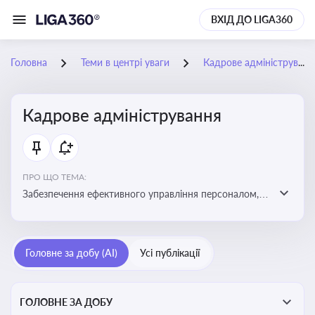
ВХІД ДО LIGA360
Головна
Теми в центрі уваги
Кадрове адміністрування
Кадрове адміністрування
ПРО ЩО ТЕМА:
Забезпечення ефективного управління персоналом,
дотримання трудового законодавства та підвищення
продуктивності працівників
Головне за добу (AI)
Усі публікації
ГОЛОВНЕ ЗА ДОБУ