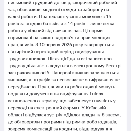
письмовий трудовий договір, скорочений робочий
час, обов’язкові медичні огляди та заборону на
важкі роботи. Працевлаштування можливе з 15
років за згодою батьків, а з 14 років – лише легка
робота у вільний від навчання час. Ці норми
спрямовані на захист здоров’я та прав молодих
працівників. З 10 червня 2026 року завершується
п’ятирічний перехідний період оцифрування
трудових книжок. Після цієї дати всі записи про
трудову діяльність ведуться в електронному Реєстрі
застрахованих осіб. Паперові книжки залишаються
чинними, а штрафів за несвоєчасне оцифрування не
передбачено. Працівники та роботодавці можуть
подавати документи на оцифрування і після
встановленого терміну, що забезпечує гнучкість у
переході на електронний формат. У Київській
області відбулася зустріч «Діалог влади та бізнесу»,
де обговорили програми підтримки роботодавців,
зокрема компенсації за кредити, відшкодування