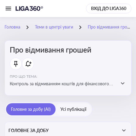
ВХІД ДО LIGA360
Головна
Теми в центрі уваги
Про відмивання грошей
Про відмивання грошей
ПРО ЩО ТЕМА:
Контроль за відмиванням коштів для фінансового
моніторингу, що допомагає запобігати незаконним
схемам, фінансуванню тероризму та ухиленню від
сплати податків. Вбудовування AML у договори та
Головне за добу (AI)
Усі публікації
політики
ГОЛОВНЕ ЗА ДОБУ