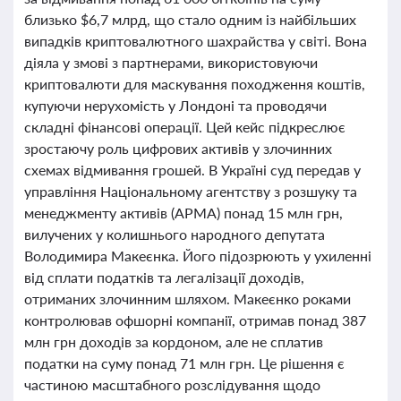
близько $6,7 млрд, що стало одним із найбільших
випадків криптовалютного шахрайства у світі. Вона
діяла у змові з партнерами, використовуючи
криптовалюти для маскування походження коштів,
купуючи нерухомість у Лондоні та проводячи
складні фінансові операції. Цей кейс підкреслює
зростаючу роль цифрових активів у злочинних
схемах відмивання грошей. В Україні суд передав у
управління Національному агентству з розшуку та
менеджменту активів (АРМА) понад 15 млн грн,
вилучених у колишнього народного депутата
Володимира Макеєнка. Його підозрюють у ухиленні
від сплати податків та легалізації доходів,
отриманих злочинним шляхом. Макеєнко роками
контролював офшорні компанії, отримав понад 387
млн грн доходів за кордоном, але не сплатив
податки на суму понад 71 млн грн. Це рішення є
частиною масштабного розслідування щодо