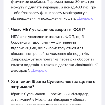
фізичними особами. Перекази понад 30 тис. грн
можуть підлягати перевірці, а понад 400 тис. грн
– обов’язковому фінансовому моніторингу з
підтвердженням походження коштів.
Джерело
Чому НБУ ускладнює закриття ФОП?
НБУ хоче ускладнити закриття ФОП, щоб
боротися з «дропами» — фіктивними
підприємцями, які використовуються для
відмивання грошей та ухилення від податків.
Запроваджується поетапна перевірка оборотів і
сплати податків, а також підготовка ліквідаційної
декларації.
Джерело
Хто такий Ібрагім Сулейманов і за що його
затримали?
Ібрагім Сулейманов — російський мільярдер,
затриманий у Москві за підозрою у вбивстві
колишнього голови Федеральної служби