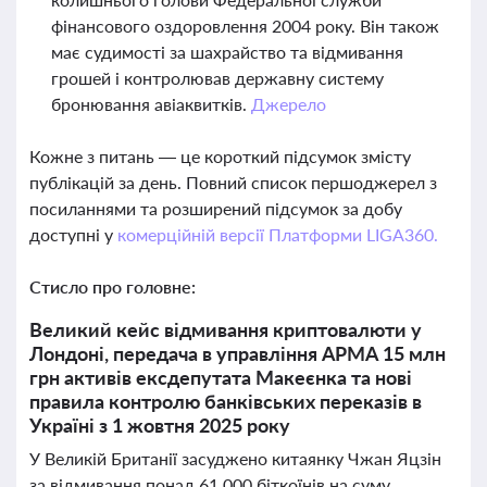
фінансового оздоровлення 2004 року. Він також
має судимості за шахрайство та відмивання
грошей і контролював державну систему
бронювання авіаквитків.
Джерело
Кожне з питань — це короткий підсумок змісту
публікацій за день. Повний список першоджерел з
посиланнями та розширений підсумок за добу
доступні у
комерційній версії Платформи LIGA360.
Стисло про головне:
Великий кейс відмивання криптовалюти у
Лондоні, передача в управління АРМА 15 млн
грн активів ексдепутата Макеєнка та нові
правила контролю банківських переказів в
Україні з 1 жовтня 2025 року
У Великій Британії засуджено китаянку Чжан Яцзін
за відмивання понад 61 000 біткоїнів на суму