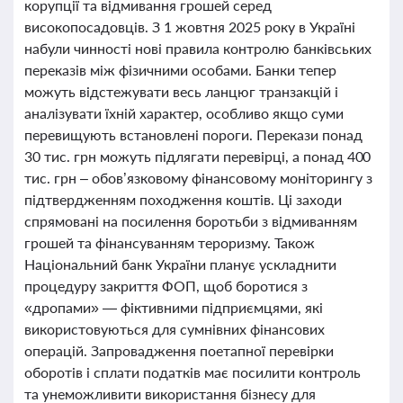
корупції та відмивання грошей серед
високопосадовців. З 1 жовтня 2025 року в Україні
набули чинності нові правила контролю банківських
переказів між фізичними особами. Банки тепер
можуть відстежувати весь ланцюг транзакцій і
аналізувати їхній характер, особливо якщо суми
перевищують встановлені пороги. Перекази понад
30 тис. грн можуть підлягати перевірці, а понад 400
тис. грн – обов’язковому фінансовому моніторингу з
підтвердженням походження коштів. Ці заходи
спрямовані на посилення боротьби з відмиванням
грошей та фінансуванням тероризму. Також
Національний банк України планує ускладнити
процедуру закриття ФОП, щоб боротися з
«дропами» — фіктивними підприємцями, які
використовуються для сумнівних фінансових
операцій. Запровадження поетапної перевірки
оборотів і сплати податків має посилити контроль
та унеможливити використання бізнесу для