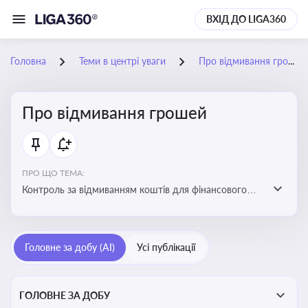
ВХІД ДО LIGA360
Головна
Теми в центрі уваги
Про відмивання грошей
Про відмивання грошей
ПРО ЩО ТЕМА:
Контроль за відмиванням коштів для фінансового
моніторингу, що допомагає запобігати незаконним
схемам, фінансуванню тероризму та ухиленню від
сплати податків. Вбудовування AML у договори та
Головне за добу (AI)
Усі публікації
політики
ГОЛОВНЕ ЗА ДОБУ