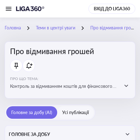
ВХІД ДО LIGA360
Головна
Теми в центрі уваги
Про відмивання грошей
Про відмивання грошей
ПРО ЩО ТЕМА:
Контроль за відмиванням коштів для фінансового
моніторингу, що допомагає запобігати незаконним
схемам, фінансуванню тероризму та ухиленню від
сплати податків. Вбудовування AML у договори та
Головне за добу (AI)
Усі публікації
політики
ГОЛОВНЕ ЗА ДОБУ