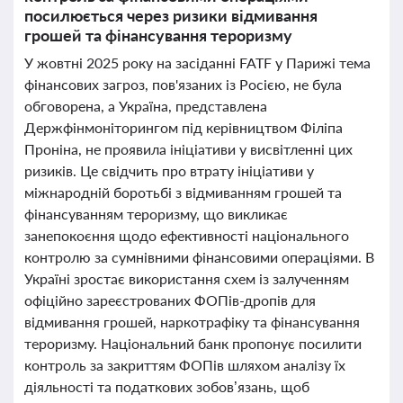
посилюється через ризики відмивання
грошей та фінансування тероризму
У жовтні 2025 року на засіданні FATF у Парижі тема
фінансових загроз, пов'язаних із Росією, не була
обговорена, а Україна, представлена
Держфінмоніторингом під керівництвом Філіпа
Проніна, не проявила ініціативи у висвітленні цих
ризиків. Це свідчить про втрату ініціативи у
міжнародній боротьбі з відмиванням грошей та
фінансуванням тероризму, що викликає
занепокоєння щодо ефективності національного
контролю за сумнівними фінансовими операціями. В
Україні зростає використання схем із залученням
офіційно зареєстрованих ФОПів-дропів для
відмивання грошей, наркотрафіку та фінансування
тероризму. Національний банк пропонує посилити
контроль за закриттям ФОПів шляхом аналізу їх
діяльності та податкових зобов’язань, щоб