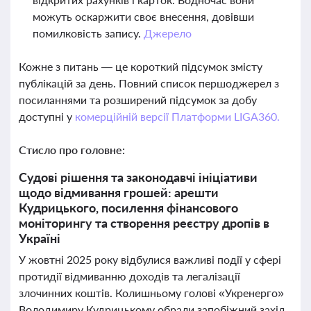
можуть оскаржити своє внесення, довівши
помилковість запису.
Джерело
Кожне з питань — це короткий підсумок змісту
публікацій за день. Повний список першоджерел з
посиланнями та розширений підсумок за добу
доступні у
комерційній версії Платформи LIGA360.
Стисло про головне:
Судові рішення та законодавчі ініціативи
щодо відмивання грошей: арешти
Кудрицького, посилення фінансового
моніторингу та створення реєстру дропів в
Україні
У жовтні 2025 року відбулися важливі події у сфері
протидії відмиванню доходів та легалізації
злочинних коштів. Колишньому голові «Укренерго»
Володимиру Кудрицькому обрали запобіжний захід