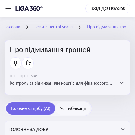
ВХІД ДО LIGA360
Головна
Теми в центрі уваги
Про відмивання грошей
Про відмивання грошей
ПРО ЩО ТЕМА:
Контроль за відмиванням коштів для фінансового
моніторингу, що допомагає запобігати незаконним
схемам, фінансуванню тероризму та ухиленню від
сплати податків. Вбудовування AML у договори та
Головне за добу (AI)
Усі публікації
політики
ГОЛОВНЕ ЗА ДОБУ