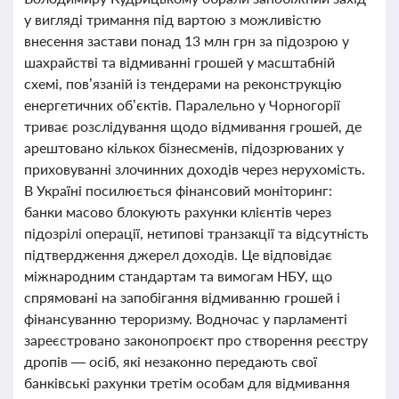
у вигляді тримання під вартою з можливістю
внесення застави понад 13 млн грн за підозрою у
шахрайстві та відмиванні грошей у масштабній
схемі, пов’язаній із тендерами на реконструкцію
енергетичних об’єктів. Паралельно у Чорногорії
триває розслідування щодо відмивання грошей, де
арештовано кількох бізнесменів, підозрюваних у
приховуванні злочинних доходів через нерухомість.
В Україні посилюється фінансовий моніторинг:
банки масово блокують рахунки клієнтів через
підозрілі операції, нетипові транзакції та відсутність
підтвердження джерел доходів. Це відповідає
міжнародним стандартам та вимогам НБУ, що
спрямовані на запобігання відмиванню грошей і
фінансуванню тероризму. Водночас у парламенті
зареєстровано законопроєкт про створення реєстру
дропів — осіб, які незаконно передають свої
банківські рахунки третім особам для відмивання