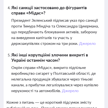
Які санкції застосовано до фігурантів
справи «Мідас»?
Президент Зеленський підписав указ про санкції
проти Тимура Міндіча та Олександра Цукермана,
що передбачають блокування активів, заборону
на виведення капіталів та участь у
держзакупівлях строком на три роки.
Джерело
Які інші корупційні злочини викриті в
Україні останнім часом?
Окрім справи «Мідас», викрито підпільне
виробництво сигарет у Полтавській області, де
нелегальна продукція збувалася через тіньові
канали, а прибутки легалізувалися через купівлю
нерухомості та автомобілів.
Джерело
Кожне з питань — це короткий підсумок змісту
публікацій за день. Повний список першоджерел з