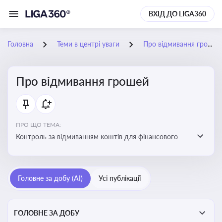
ВХІД ДО LIGA360
Головна
Теми в центрі уваги
Про відмивання грошей
Про відмивання грошей
ПРО ЩО ТЕМА:
Контроль за відмиванням коштів для фінансового
моніторингу, що допомагає запобігати незаконним
схемам, фінансуванню тероризму та ухиленню від
сплати податків. Вбудовування AML у договори та
Головне за добу (AI)
Усі публікації
політики
ГОЛОВНЕ ЗА ДОБУ