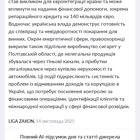
став викликом для євроінтеграції країни та може
вплинути на надання фінансової допомоги, зокрема
репараційного кредиту на 140 мільярдів євро.
Водночас українська влада демонструє готовність
до співпраці та невідворотності покарання для
винних. Окрім енергетичної сфери, правоохоронці
викрили також підпільне виробництво сигарет у
Полтавській області, де нелегальна продукція
збувалася через тіньові канали, а прибутки
легалізувалися через купівлю нерухомості та
автомобілів. Ці події підкреслюють системність
проблем із відмиванням доходів та корупцією в
Україні, що потребує посилення контролю за
фінансовими операціями, ідентифікації клієнтів та
міжнародної кооперації у сфері фінансової розвідки.
LIGA ZAKON,
14 листопада 2025
Повний AI-підсумок дня та статті-джерела