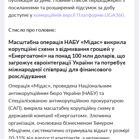
посиланнями та розширений підсумок за добу
доступні у
комерційній версії Платформи LIGA360.
Стисло про головне:
Масштабна операція НАБУ «Мідас» викрила
корупційні схеми з відмивання грошей у
«Енергоатомі» на понад 100 млн доларів, що
загрожує євроінтеграції України та потребує
міжнародної співпраці для фінансового
розслідування
Операція «Мідас», проведена Національним
антикорупційним бюро України (НАБУ) та
Спеціалізованою антикорупційною прокуратурою
(САП), викрила масштабну корупційну схему в
державній компанії «Енергоатом». Злочинна
організація, очолювана бізнесменом Тимуром
Міндічем, систематично отримувала відкат у розмірі
10-15% від вартості контрактів, а незаконно