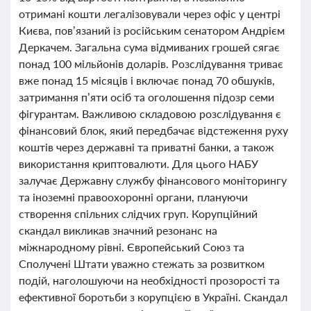
отримані кошти легалізовували через офіс у центрі
Києва, пов’язаний із російським сенатором Андрієм
Деркачем. Загальна сума відмиваних грошей сягає
понад 100 мільйонів доларів. Розслідування триває
вже понад 15 місяців і включає понад 70 обшуків,
затримання п’яти осіб та оголошення підозр семи
фігурантам. Важливою складовою розслідування є
фінансовий блок, який передбачає відстеження руху
коштів через державні та приватні банки, а також
використання криптовалюти. Для цього НАБУ
залучає Державну службу фінансового моніторингу
та іноземні правоохоронні органи, плануючи
створення спільних слідчих груп. Корупційний
скандал викликав значний резонанс на
міжнародному рівні. Європейський Союз та
Сполучені Штати уважно стежать за розвитком
подій, наголошуючи на необхідності прозорості та
ефективної боротьби з корупцією в Україні. Скандал