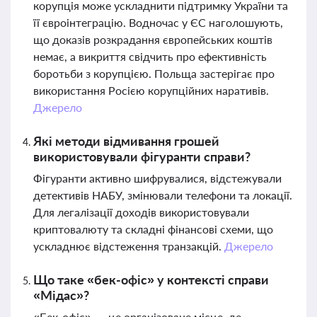
корупція може ускладнити підтримку України та
її євроінтеграцію. Водночас у ЄС наголошують,
що доказів розкрадання європейських коштів
немає, а викриття свідчить про ефективність
боротьби з корупцією. Польща застерігає про
використання Росією корупційних наративів.
Джерело
Які методи відмивання грошей
використовували фігуранти справи?
Фігуранти активно шифрувалися, відстежували
детективів НАБУ, змінювали телефони та локації.
Для легалізації доходів використовували
криптовалюту та складні фінансові схеми, що
ускладнює відстеження транзакцій.
Джерело
Що таке «бек-офіс» у контексті справи
«Мідас»?
«Бек-офіс» — це організоване місце, де