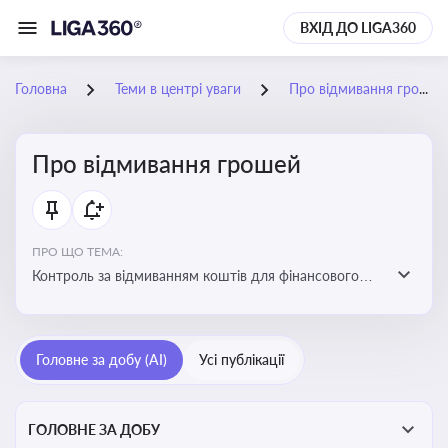
ВХІД ДО LIGA360
Головна
Теми в центрі уваги
Про відмивання грошей
Про відмивання грошей
ПРО ЩО ТЕМА:
Контроль за відмиванням коштів для фінансового
моніторингу, що допомагає запобігати незаконним
схемам, фінансуванню тероризму та ухиленню від
сплати податків. Вбудовування AML у договори та
Головне за добу (AI)
Усі публікації
політики
ГОЛОВНЕ ЗА ДОБУ