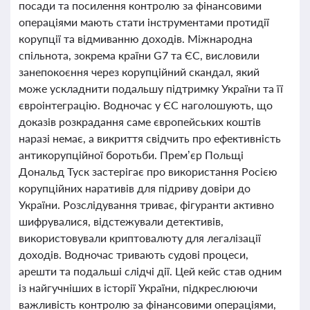
посади та посилення контролю за фінансовими
операціями мають стати інструментами протидії
корупції та відмиванню доходів. Міжнародна
спільнота, зокрема країни G7 та ЄС, висловили
занепокоєння через корупційний скандал, який
може ускладнити подальшу підтримку України та її
євроінтеграцію. Водночас у ЄС наголошують, що
доказів розкрадання саме європейських коштів
наразі немає, а викриття свідчить про ефективність
антикорупційної боротьби. Прем’єр Польщі
Дональд Туск застерігає про використання Росією
корупційних наративів для підриву довіри до
України. Розслідування триває, фігуранти активно
шифрувалися, відстежували детективів,
використовували криптовалюту для легалізації
доходів. Водночас тривають судові процеси,
арешти та подальші слідчі дії. Цей кейс став одним
із найгучніших в історії України, підкреслюючи
важливість контролю за фінансовими операціями,