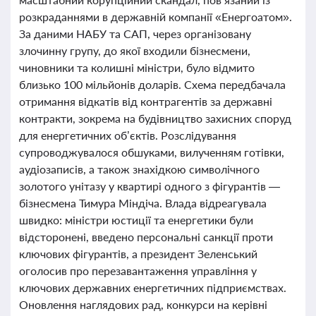
розкраданнями в державній компанії «Енергоатом».
За даними НАБУ та САП, через організовану
злочинну групу, до якої входили бізнесмени,
чиновники та колишні міністри, було відмито
близько 100 мільйонів доларів. Схема передбачала
отримання відкатів від контрагентів за державні
контракти, зокрема на будівництво захисних споруд
для енергетичних об’єктів. Розслідування
супроводжувалося обшуками, вилученням готівки,
аудіозаписів, а також знахідкою символічного
золотого унітазу у квартирі одного з фігурантів —
бізнесмена Тимура Міндіча. Влада відреагувала
швидко: міністри юстиції та енергетики були
відсторонені, введено персональні санкції проти
ключових фігурантів, а президент Зеленський
оголосив про перезавантаження управління у
ключових державних енергетичних підприємствах.
Оновлення наглядових рад, конкурси на керівні