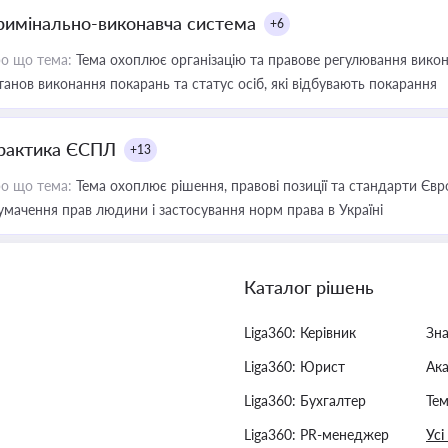
римінально-виконавча система
+6
о що тема:
Тема охоплює організацію та правове регулювання викона
танов виконання покарань та статус осіб, які відбувають покарання
рактика ЄСПЛ
+13
о що тема:
Тема охоплює рішення, правові позиції та стандарти Євр
умачення прав людини і застосування норм права в Україні
Каталог рішень
Liga360: Керівник
Зн
Liga360: Юрист
Ак
Liga360: Бухгалтер
Тем
Liga360: PR-менеджер
Усі