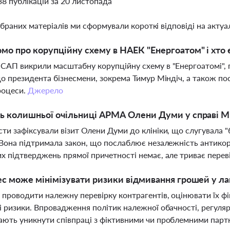
38 публікацій за 20 листопада
ібраних матеріалів ми сформували короткі відповіді на актуал
мо про корупційну схему в НАЕК "Енергоатом" і хто 
САП викрили масштабну корупційну схему в "Енергоатомі", 
до президента бізнесмени, зокрема Тимур Міндіч, а також по
роцеси.
Джерело
ь колишньої очільниці АРМА Олени Думи у справі М
ти зафіксували візит Олени Думи до клініки, що слугувала "
 Вона підтримала закон, що послаблює незалежність антикору
х підтверджень прямої причетності немає, але триває перев
ес може мінімізувати ризики відмивання грошей у л
проводити належну перевірку контрагентів, оцінювати їх фі
і ризики. Впровадження політик належної обачності, регуля
ють уникнути співпраці з фіктивними чи проблемними пар