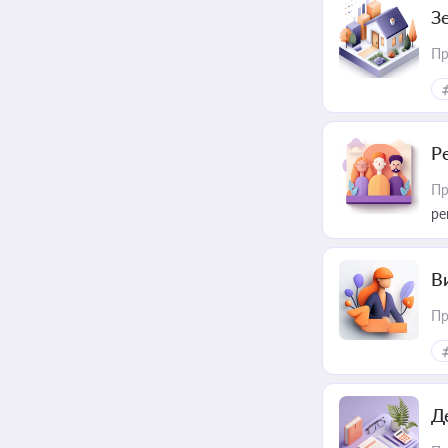
З
Пр
Р
Пр
ре
В
Пр
Д