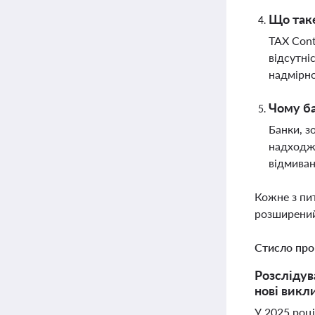
Що таке
TAX Cont
відсутні
надмірно
Чому ба
Банки, з
надходже
відмиван
Кожне з пи
розширений
Стисло про
Розслідув
нові викли
У 2025 році