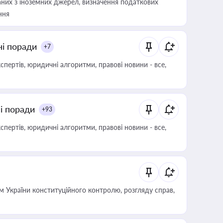
аних з іноземних джерел, визначення податкових
ння
ні поради
+7
пертів, юридичні алгоритми, правові новини - все,
ні поради
+93
пертів, юридичні алгоритми, правові новини - все,
 України конституційного контролю, розгляду справ,