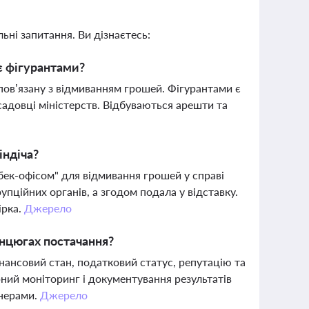
ьні запитання. Ви дізнаєтесь:
є фігурантами?
пов’язану з відмиванням грошей. Фігурантами є
садовці міністерств. Відбуваються арешти та
індіча?
бек-офісом" для відмивання грошей у справі
пційних органів, а згодом подала у відставку.
ірка.
Джерело
анцюгах постачання?
нансовий стан, податковий статус, репутацію та
рний моніторинг і документування результатів
тнерами.
Джерело