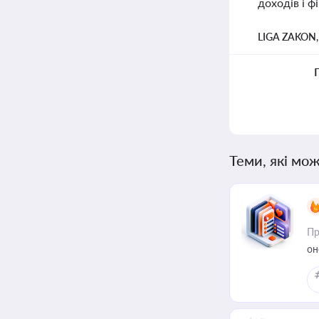
доходів і 
LIGA ZAKON
Теми, які мож
Пр
он