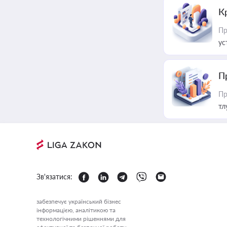
К
Пр
ус
П
Пр
тл
Зв'язатися:
забезпечує український бізнес
інформацією, аналітикою та
технологічними рішеннями для