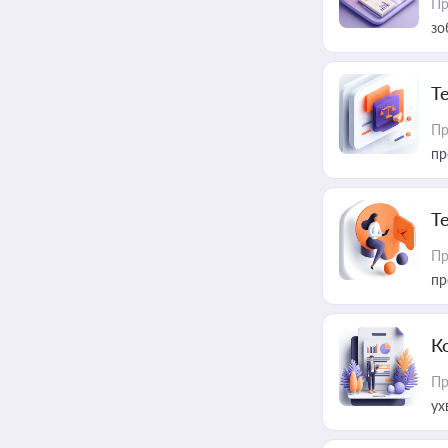
Пр
зо
T
Пр
пр
T
Пр
пр
К
Пр
ух