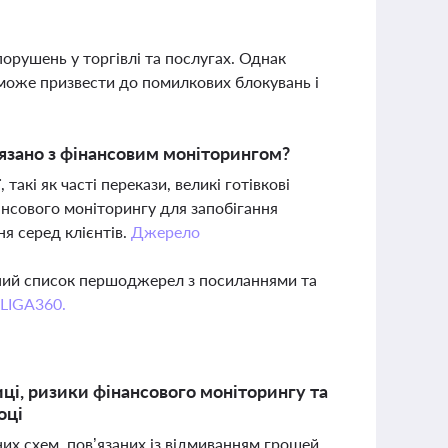
орушень у торгівлі та послугах. Однак
 може призвести до помилкових блокувань і
’язано з фінансовим моніторингом?
акі як часті перекази, великі готівкові
нсового моніторингу для запобігання
я серед клієнтів.
Джерело
вний список першоджерел з посиланнями та
 LIGA360.
ці, ризики фінансового моніторингу та
оці
них схем, пов’язаних із відмиванням грошей,