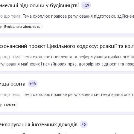
емельні відносини у будівництві
+19
о що тема:
Тема охоплює правове регулювання підготовки, здійсненн
Будівельна діяльність
езонансний проєкт Цивільного кодексу: реакції та кр
о що тема:
Тема охоплює оновлення та реформування цивільного за
гулювання майнових і немайнових прав, договірних відносин та прав
ища освіта
+45
о що тема:
Тема охоплює правове регулювання системи вищої освіти, о
Освіта
екларування іноземних доходів
+6