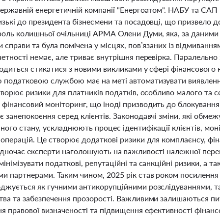
державній енергетичній компанії "Енергоатом". НАБУ та САП
зькі до президента бізнесмени та посадовці, що призвело до
роль колишньої очільниці АРМА Олени Думи, яка, за даними 
 справи та була помічена у місцях, пов’язаних із відмиванн
етності немає, але триває внутрішня перевірка. Паралельно
водиться стикатися з новими викликами у сфері фінансового
податковою службою має на меті автоматизувати виявлення 
творює ризики для платників податків, особливо малого та 
інансовий моніторинг, що іноді призводить до блокування з
 занепокоєння серед клієнтів. Законодавчі зміни, які обмеж
ного стану, ускладнюють процес ідентифікації клієнтів, мон
операцій. Це створює додаткові ризики для комплаєнсу, фін
одночас експерти наголошують на важливості належної перев
інімізувати податкові, репутаційні та санкційні ризики, а т
и партнерами. Таким чином, 2025 рік став роком посилення 
джується як гучними антикорупційними розслідуваннями, так
тва та забезпечення прозорості. Важливими залишаються пи
ня правової визначеності та підвищення ефективності фінан