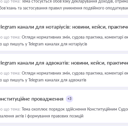
о що тема:
Тема стосується обов’язку декларування доходів, отрим
бов’язань та застосування правил уникнення подвійного оподаткува
elegram канали для нотаріусів: новини, кейси, практич
о що тема:
Огляди нормативних змін, судова практика, коментарі екс
о що пишуть у Telegram каналах для нотаріусів
elegram канали для адвокатів: новини, кейси, практич
о що тема:
Огляди нормативних змін, судова практика, коментарі екс
о що пишуть у Telegram каналах для адвокатів
онституційне провадження
+3
о що тема:
Тема охоплює порядок здійснення Конституційним Судом
валення актів і формування правових позицій