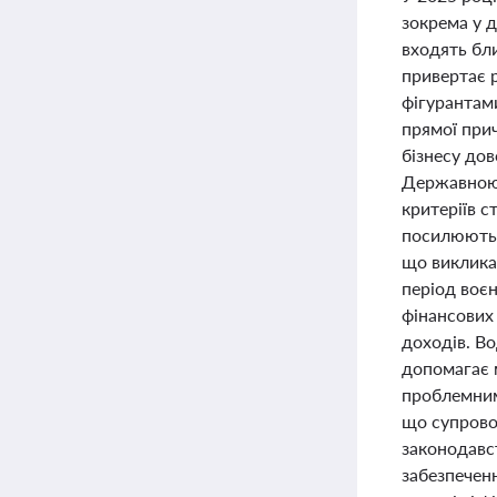
зокрема у 
входять бли
привертає 
фігурантами
прямої прич
бізнесу до
Державною 
критеріїв с
посилюють ф
що викликає
період воєн
фінансових 
доходів. В
допомагає м
проблемним
що супрово
законодавс
забезпечен