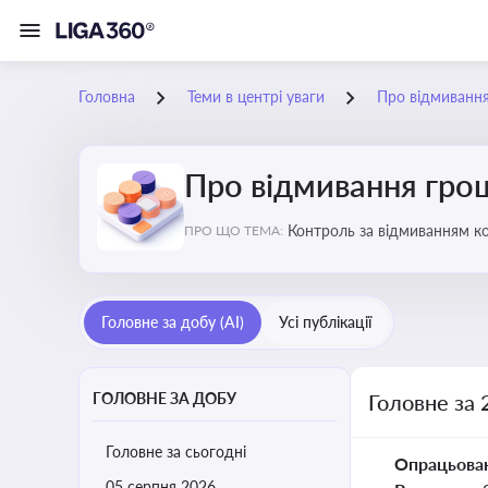
Головна
Теми в центрі уваги
Про відмиванн
Про відмивання гро
Контроль за відмиванням к
ПРО ЩО ТЕМА:
ухиленню від сплати податк
Головне за добу (AI)
Усі публікації
ГОЛОВНЕ ЗА ДОБУ
Головне за 
Головне за сьогодні
Опрацьова
05 серпня 2026