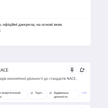
о, офіційні джерела, на основі яких
к
NACE
идів економічної діяльності до стандартів NACE,
о-енергетичний
Торгівля
Будівельна
+10
кс
діяльність