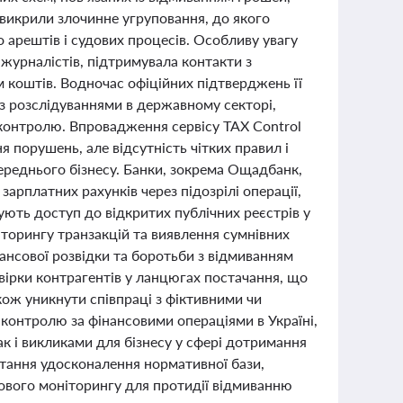
 викрили злочинне угруповання, до якого
 арештів і судових процесів. Особливу увагу
журналістів, підтримувала контакти з
ям коштів. Водночас офіційних підтверджень її
 з розслідуваннями в державному секторі,
 контролю. Впровадження сервісу TAX Control
порушень, але відсутність чітких правил і
середнього бізнесу. Банки, зокрема Ощадбанк,
арплатних рахунків через підозрілі операції,
ують доступ до відкритих публічних реєстрів у
іторингу транзакцій та виявлення сумнівних
ансової розвідки та боротьби з відмиванням
ірки контрагентів у ланцюгах постачання, що
акож уникнути співпраці з фіктивними чи
контролю за фінансовими операціями в Україні,
 і викликами для бізнесу у сфері дотримання
тання удосконалення нормативної бази,
сового моніторингу для протидії відмиванню