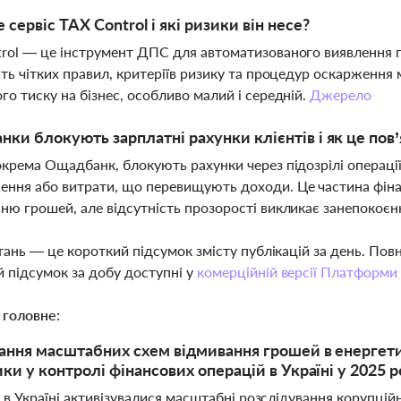
 сервіс TAX Control і які ризики він несе?
rol — це інструмент ДПС для автоматизованого виявлення п
сть чітких правил, критеріїв ризику та процедур оскарження
го тиску на бізнес, особливо малий і середній.
Джерело
нки блокують зарплатні рахунки клієнтів і як це пов
окрема Ощадбанк, блокують рахунки через підозрілі операції, т
ння або витрати, що перевищують доходи. Це частина фіна
ню грошей, але відсутність прозорості викликає занепокоєнн
тань — це короткий підсумок змісту публікацій за день. По
 підсумок за добу доступні у
комерційній версії Платформи
 головне:
ання масштабних схем відмивання грошей в енергети
ки у контролі фінансових операцій в Україні у 2025 р
 в Україні активізувалися масштабні розслідування корупцій