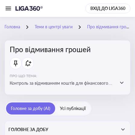
ВХІД ДО LIGA360
Головна
Теми в центрі уваги
Про відмивання грошей
Про відмивання грошей
ПРО ЩО ТЕМА:
Контроль за відмиванням коштів для фінансового
моніторингу, що допомагає запобігати незаконним
схемам, фінансуванню тероризму та ухиленню від
сплати податків. Вбудовування AML у договори та
Головне за добу (AI)
Усі публікації
політики
ГОЛОВНЕ ЗА ДОБУ