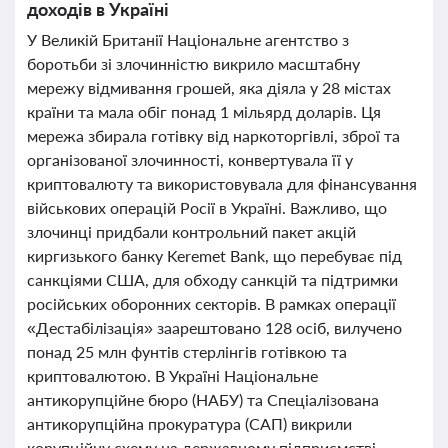
доходів в Україні
У Великій Британії Національне агентство з
боротьби зі злочинністю викрило масштабну
мережу відмивання грошей, яка діяла у 28 містах
країни та мала обіг понад 1 мільярд доларів. Ця
мережа збирала готівку від наркоторгівлі, зброї та
організованої злочинності, конвертувала її у
криптовалюту та використовувала для фінансування
військових операцій Росії в Україні. Важливо, що
злочинці придбали контрольний пакет акцій
киргизького банку Keremet Bank, що перебуває під
санкціями США, для обходу санкцій та підтримки
російських оборонних секторів. В рамках операції
«Дестабілізація» заарештовано 128 осіб, вилучено
понад 25 млн фунтів стерлінгів готівкою та
криптовалютою. В Україні Національне
антикорупційне бюро (НАБУ) та Спеціалізована
антикорупційна прокуратура (САП) викрили
корупційну схему на державному підприємстві