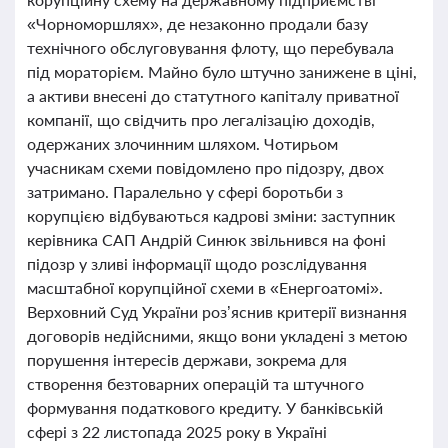
«Чорноморшлях», де незаконно продали базу
технічного обслуговування флоту, що перебувала
під мораторієм. Майно було штучно занижене в ціні,
а активи внесені до статутного капіталу приватної
компанії, що свідчить про легалізацію доходів,
одержаних злочинним шляхом. Чотирьом
учасникам схеми повідомлено про підозру, двох
затримано. Паралельно у сфері боротьби з
корупцією відбуваються кадрові зміни: заступник
керівника САП Андрій Синюк звільнився на фоні
підозр у зливі інформації щодо розслідування
масштабної корупційної схеми в «Енергоатомі».
Верховний Суд України роз’яснив критерії визнання
договорів недійсними, якщо вони укладені з метою
порушення інтересів держави, зокрема для
створення безтоварних операцій та штучного
формування податкового кредиту. У банківській
сфері з 22 листопада 2025 року в Україні