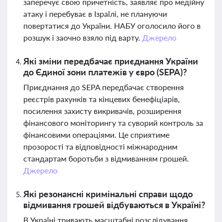
заперечує свою причетність, заявляє про медійну
атаку і перебуває в Ізраїлі, не плануючи
повертатися до України. НАБУ оголосило його в
розшук і заочно взяло під варту.
Джерело
Які зміни передбачає приєднання України
до Єдиної зони платежів у євро (SEPA)?
Приєднання до SEPA передбачає створення
реєстрів рахунків та кінцевих бенефіціарів,
посилення захисту викривачів, розширення
фінансового моніторингу та суворий контроль за
фінансовими операціями. Це сприятиме
прозорості та відповідності міжнародним
стандартам боротьби з відмиванням грошей.
Джерело
Які резонансні кримінальні справи щодо
відмивання грошей відбуваються в Україні?
В Україні тривають масштабні розслідування