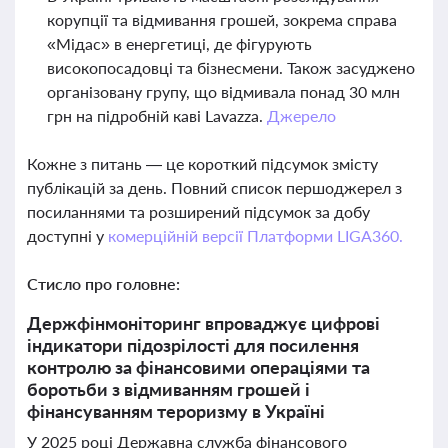
корупції та відмивання грошей, зокрема справа
«Мідас» в енергетиці, де фігурують
високопосадовці та бізнесмени. Також засуджено
організовану групу, що відмивала понад 30 млн
грн на підробній каві Lavazza.
Джерело
Кожне з питань — це короткий підсумок змісту
публікацій за день. Повний список першоджерел з
посиланнями та розширений підсумок за добу
доступні у
комерційній версії Платформи LIGA360.
Стисло про головне:
Держфінмоніторинг впроваджує цифрові
індикатори підозрілості для посилення
контролю за фінансовими операціями та
боротьби з відмиванням грошей і
фінансуванням тероризму в Україні
У 2025 році Державна служба фінансового