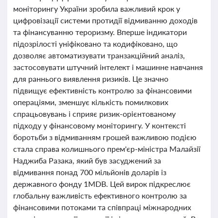
моніторингу України зробила важливий крок у
цифровізації системи протидії відмиванню доходів
та фінансуванню тероризму. Вперше індикатори
підозрілості уніфіковано та кодифіковано, що
дозволяє автоматизувати транзакційний аналіз,
застосовувати штучний інтелект і машинне навчання
для раннього виявлення ризиків. Це значно
підвищує ефективність контролю за фінансовими
операціями, зменшує кількість помилкових
спрацьовувань і сприяє ризик-орієнтованому
підходу у фінансовому моніторингу. У контексті
боротьби з відмиванням грошей важливою подією
стала справа колишнього прем'єр-міністра Малайзії
Наджиба Разака, який був засуджений за
відмивання понад 700 мільйонів доларів із
державного фонду 1MDB. Цей вирок підкреслює
глобальну важливість ефективного контролю за
фінансовими потоками та співпраці міжнародних