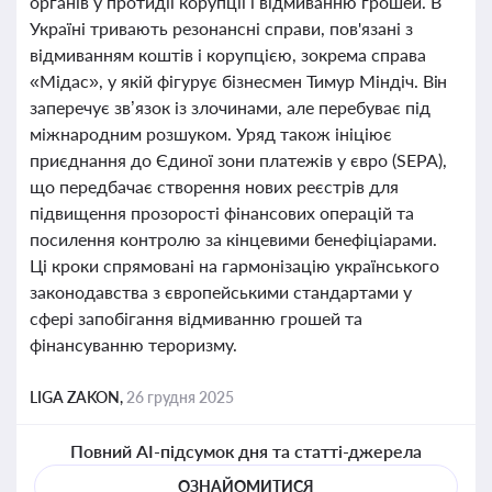
органів у протидії корупції і відмиванню грошей. В
Україні тривають резонансні справи, пов'язані з
відмиванням коштів і корупцією, зокрема справа
«Мідас», у якій фігурує бізнесмен Тимур Міндіч. Він
заперечує зв’язок із злочинами, але перебуває під
міжнародним розшуком. Уряд також ініціює
приєднання до Єдиної зони платежів у євро (SEPA),
що передбачає створення нових реєстрів для
підвищення прозорості фінансових операцій та
посилення контролю за кінцевими бенефіціарами.
Ці кроки спрямовані на гармонізацію українського
законодавства з європейськими стандартами у
сфері запобігання відмиванню грошей та
фінансуванню тероризму.
LIGA ZAKON,
26 грудня 2025
Повний AI-підсумок дня та статті-джерела
ОЗНАЙОМИТИСЯ