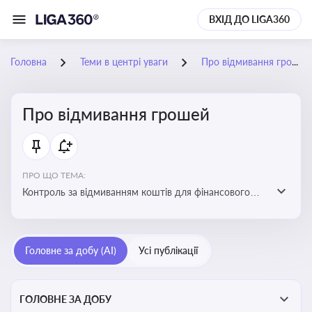
ВХІД ДО LIGA360
Головна
Теми в центрі уваги
Про відмивання грошей
Про відмивання грошей
ПРО ЩО ТЕМА:
Контроль за відмиванням коштів для фінансового
моніторингу, що допомагає запобігати незаконним
схемам, фінансуванню тероризму та ухиленню від
сплати податків. Вбудовування AML у договори та
Головне за добу (AI)
Усі публікації
політики
ГОЛОВНЕ ЗА ДОБУ