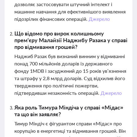
дозволяє застосовувати штучний інтелект і
машинне навчання для ефективнішого виявлення
підозрілих фінансових операцій.
Джерело
Що відомо про вирок колишньому
прем'єру Малайзії Наджибу Разака у справі
про відмивання грошей?
Наджиб Разак був визнаний винним у відмиванні
понад 700 мільйонів доларів із державного
фонду 1MDB і засуджений до 15 років ув’язнення
та штрафу у 2,8 млрд доларів. Суд відхилив його
твердження про політичні пожертви,
підтвердивши незаконність операцій.
Джерело
Яка роль Тимура Міндіча у справі «Мідас»
та що він заявляє?
Тимур Міндіч є фігурантом справи «Мідас» про
корупцію в енергетиці та відмивання грошей. Він