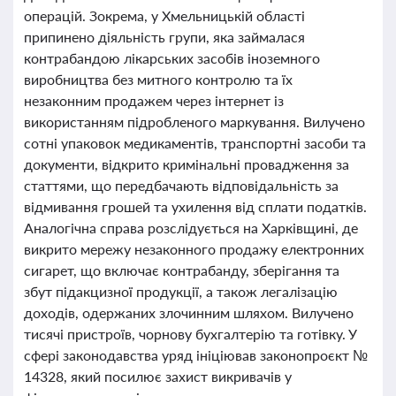
операцій. Зокрема, у Хмельницькій області
припинено діяльність групи, яка займалася
контрабандою лікарських засобів іноземного
виробництва без митного контролю та їх
незаконним продажем через інтернет із
використанням підробленого маркування. Вилучено
сотні упаковок медикаментів, транспортні засоби та
документи, відкрито кримінальні провадження за
статтями, що передбачають відповідальність за
відмивання грошей та ухилення від сплати податків.
Аналогічна справа розслідується на Харківщині, де
викрито мережу незаконного продажу електронних
сигарет, що включає контрабанду, зберігання та
збут підакцизної продукції, а також легалізацію
доходів, одержаних злочинним шляхом. Вилучено
тисячі пристроїв, чорнову бухгалтерію та готівку. У
сфері законодавства уряд ініціював законопроєкт №
14328, який посилює захист викривачів у