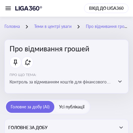
ВХІД ДО LIGA360
Головна
Теми в центрі уваги
Про відмивання грошей
Про відмивання грошей
ПРО ЩО ТЕМА:
Контроль за відмиванням коштів для фінансового
моніторингу, що допомагає запобігати незаконним
схемам, фінансуванню тероризму та ухиленню від
сплати податків. Вбудовування AML у договори та
Головне за добу (AI)
Усі публікації
політики
ГОЛОВНЕ ЗА ДОБУ