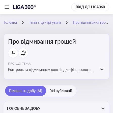
ВХІД ДО LIGA360
Головна
Теми в центрі уваги
Про відмивання грошей
Про відмивання грошей
ПРО ЩО ТЕМА:
Контроль за відмиванням коштів для фінансового
моніторингу, що допомагає запобігати незаконним
схемам, фінансуванню тероризму та ухиленню від
сплати податків. Вбудовування AML у договори та
Головне за добу (AI)
Усі публікації
політики
ГОЛОВНЕ ЗА ДОБУ