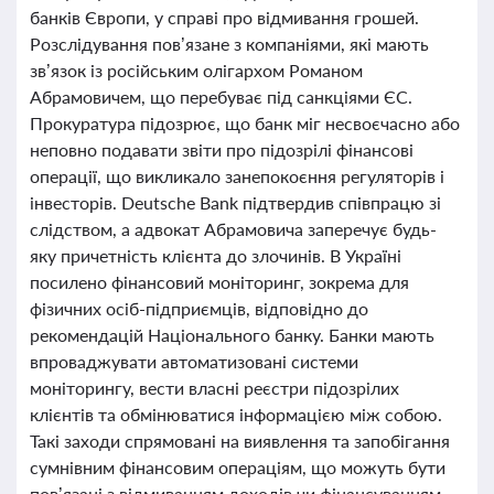
банків Європи, у справі про відмивання грошей.
Розслідування пов’язане з компаніями, які мають
зв’язок із російським олігархом Романом
Абрамовичем, що перебуває під санкціями ЄС.
Прокуратура підозрює, що банк міг несвоєчасно або
неповно подавати звіти про підозрілі фінансові
операції, що викликало занепокоєння регуляторів і
інвесторів. Deutsche Bank підтвердив співпрацю зі
слідством, а адвокат Абрамовича заперечує будь-
яку причетність клієнта до злочинів. В Україні
посилено фінансовий моніторинг, зокрема для
фізичних осіб-підприємців, відповідно до
рекомендацій Національного банку. Банки мають
впроваджувати автоматизовані системи
моніторингу, вести власні реєстри підозрілих
клієнтів та обмінюватися інформацією між собою.
Такі заходи спрямовані на виявлення та запобігання
сумнівним фінансовим операціям, що можуть бути
пов’язані з відмиванням доходів чи фінансуванням