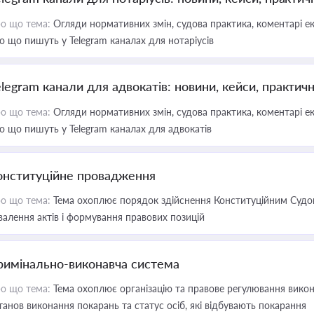
о що тема:
Огляди нормативних змін, судова практика, коментарі екс
о що пишуть у Telegram каналах для нотаріусів
elegram канали для адвокатів: новини, кейси, практич
о що тема:
Огляди нормативних змін, судова практика, коментарі екс
о що пишуть у Telegram каналах для адвокатів
онституційне провадження
о що тема:
Тема охоплює порядок здійснення Конституційним Судом
валення актів і формування правових позицій
римінально-виконавча система
о що тема:
Тема охоплює організацію та правове регулювання викона
танов виконання покарань та статус осіб, які відбувають покарання