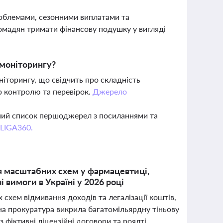
роблемами, сезонними виплатами та
мадян тримати фінансову подушку у вигляді
 моніторингу?
іторингу, що свідчить про складність
р контролю та перевірок.
Джерело
вний список першоджерел з посиланнями та
 LIGA360.
тя масштабних схем у фармацевтиці,
 вимоги в Україні у 2026 році
схем відмивання доходів та легалізації коштів,
а прокуратура викрила багатомільярдну тіньову
 фіктивні ліцензійні договори та роялті.