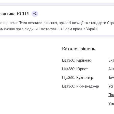
рактика ЄСПЛ
+2
о що тема:
Тема охоплює рішення, правові позиції та стандарти Євр
умачення прав людини і застосування норм права в Україні
Каталог рішень
Liga360: Керівник
Зн
Liga360: Юрист
Ак
Liga360: Бухгалтер
Тем
Liga360: PR-менеджер
Усі
Пол
Умо