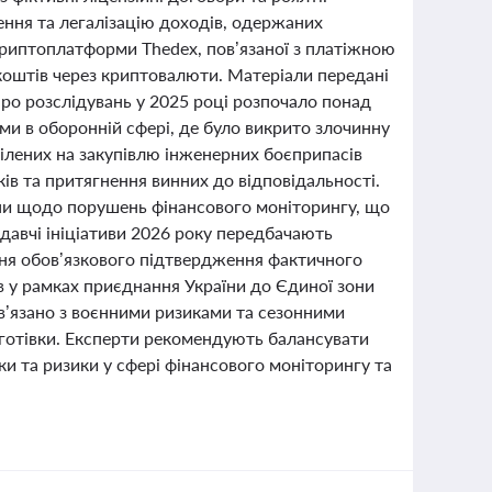
ення та легалізацію доходів, одержаних
криптоплатформи Thedex, пов’язаної з платіжною
 коштів через криптовалюти. Матеріали передані
о розслідувань у 2025 році розпочало понад
и в оборонній сфері, де було викрито злочинну
ілених на закупівлю інженерних боєприпасів
ів та притягнення винних до відповідальності.
ни щодо порушень фінансового моніторингу, що
одавчі ініціативи 2026 року передбачають
ня обов’язкового підтвердження фактичного
в у рамках приєднання України до Єдиної зони
пов’язано з воєнними ризиками та сезонними
готівки. Експерти рекомендують балансувати
ки та ризики у сфері фінансового моніторингу та