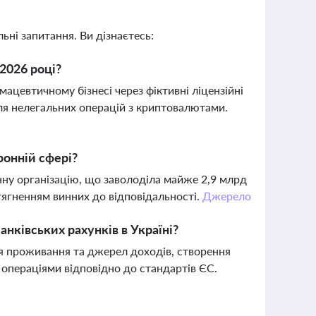
ьні запитання. Ви дізнаєтесь:
2026 році?
ацевтичному бізнесі через фіктивні ліцензійні
ля нелегальних операцій з криптовалютами.
ронній сфері?
ну організацію, що заволоділа майже 2,9 млрд
тягненням винних до відповідальності.
Джерело
нківських рахунків в Україні?
я проживання та джерел доходів, створення
 операціями відповідно до стандартів ЄС.