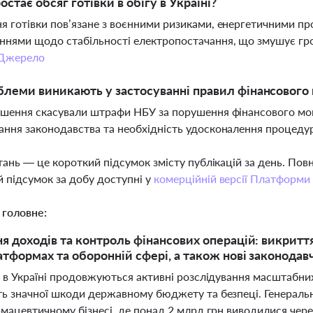
остає обсяг готівки в обігу в Україні?
я готівки пов’язане з воєнними ризиками, енергетичними п
нями щодо стабільності електропостачання, що змушує гро
Джерело
блеми виникають у застосуванні правил фінансового
ішення скасували штрафи НБУ за порушення фінансового мон
ання законодавства та необхідність удосконалення процеду
тань — це короткий підсумок змісту публікацій за день. По
 підсумок за добу доступні у
комерційній версії Платформи
 головне:
я доходів та контроль фінансових операцій: викрит
тформах та оборонній сфері, а також нові законодавчі
 в Україні продовжуються активні розслідування масштабних 
ь значної шкоди державному бюджету та безпеці. Генеральн
мацевтичному бізнесі, де понад 2 млрд грн виводилися через