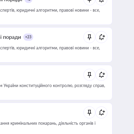
пертів, юридичні алгоритми, правові новини - все,
ні поради
+23
пертів, юридичні алгоритми, правові новини - все,
 України конституційного контролю, розгляду справ,
ння кримінальних покарань, діяльність органів і