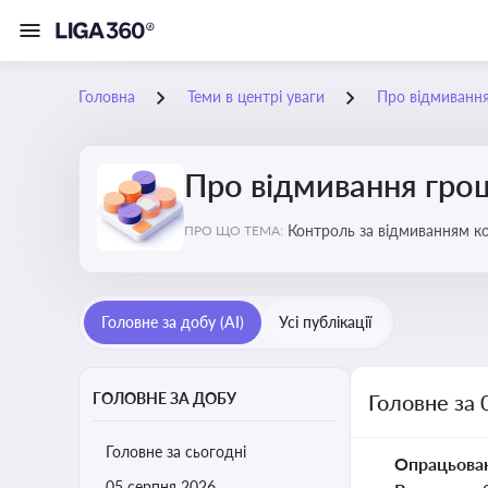
Головна
Теми в центрі уваги
Про відмиванн
Про відмивання гро
Контроль за відмиванням к
ПРО ЩО ТЕМА:
ухиленню від сплати податк
Головне за добу (AI)
Усі публікації
ГОЛОВНЕ ЗА ДОБУ
Головне за 
Головне за сьогодні
Опрацьова
05 серпня 2026