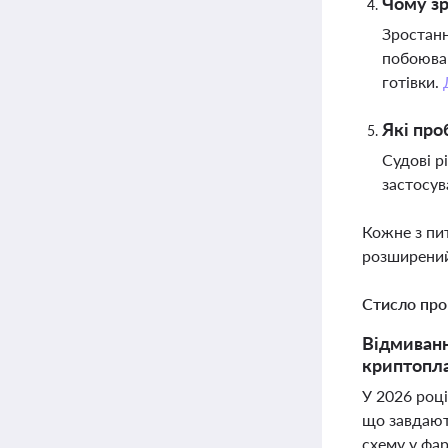
Чому зр
Зростанн
побоюван
готівки.
Які про
Судові р
застосув
Кожне з пи
розширений
Стисло про
Відмиванн
криптопла
У 2026 році
що завдают
схему у фар