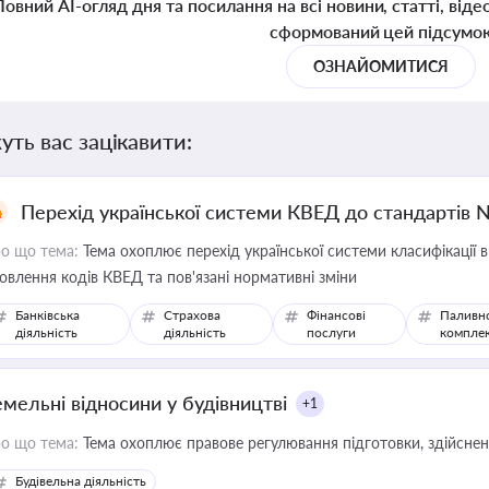
Повний AI-огляд дня та посилання на всі новини, статті, віде
сформований цей підсумо
ОЗНАЙОМИТИСЯ
уть вас зацікавити:
Перехід української системи КВЕД до стандартів 
о що тема:
Тема охоплює перехід української системи класифікації в
овлення кодів КВЕД та пов'язані нормативні зміни
Банківська
Страхова
Фінансові
Паливн
діяльність
діяльність
послуги
компле
емельні відносини у будівництві
+1
о що тема:
Тема охоплює правове регулювання підготовки, здійсненн
Будівельна діяльність