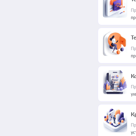
Пр
пр
T
Пр
пр
К
Пр
ух
К
Пр
ус