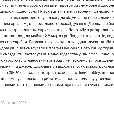
ри та причетні особи отримали підозри за службове підробл
шляхом. Одночасно IT-фахівці виявили створення фейкової 
ll_line, яка використовувалася для відмивання нелегальних
нним органам для подальшого розслідування. Державне бюр
альних проваджень, спрямованих на боротьбу з розкраданням
ю, що заволоділа майже 2,9 млрд грн бюджетних коштів, вид
их сил України. Вживаються заходи для відшкодування збитк
удові рішення скасували штрафи Національного банку Украї
о складність застосування законодавства у цій сфері. Закон
контролю за фінансовими операціями, зокрема запроваджен
вання та джерел доходів при відкритті банківських рахункі
євро (SEPA). Паралельно зростає обсяг готівки в обігу, що 
 що змушує громадян тримати фінансову подушку у вигляді 
вковими та готівковими активами, враховуючи сучасні викли
,
03 лютого 2026