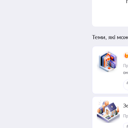
Теми, які мож
Пр
он
З
Пр