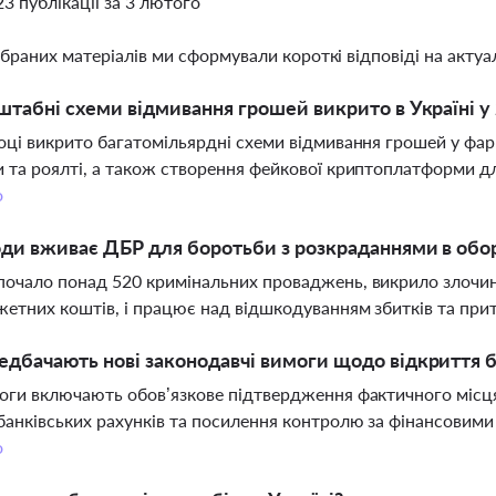
23 публікації за 3 лютого
ібраних матеріалів ми сформували короткі відповіді на актуал
штабні схеми відмивання грошей викрито в Україні у 
оці викрито багатомільярдні схеми відмивання грошей у фарм
 та роялті, а також створення фейкової криптоплатформи д
о
оди вживає ДБР для боротьби з розкраданнями в обо
очало понад 520 кримінальних проваджень, викрило злочин
етних коштів, і працює над відшкодуванням збитків та при
дбачають нові законодавчі вимоги щодо відкриття ба
оги включають обов’язкове підтвердження фактичного місц
банківських рахунків та посилення контролю за фінансовими
о