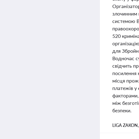
Організато
злочинним 
системою Bi
правоохоро
520 кримін
організаці
для Збройн
Водночас с
свідчить пр
посилення 
місця прожи
платежів у 
факторами,
між безготі
безпеки.
LIGA ZAKON