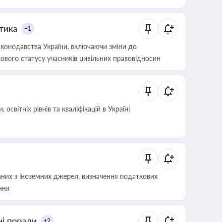
итика
+1
конодавства України, включаючи зміни до
ового статусу учасників цивільних правовідносин
світніх рівнів та кваліфікацій в Україні
аних з іноземних джерел, визначення податкових
ння
ні поради
+2