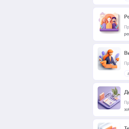
Р
Пр
ре
В
Пр
Д
Пр
зо
T