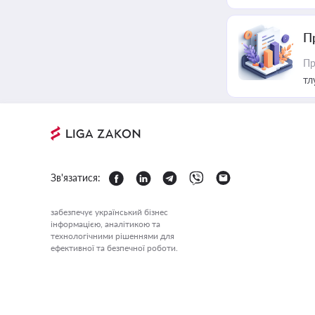
П
Пр
тл
Зв'язатися:
забезпечує український бізнес
інформацією, аналітикою та
технологічними рішеннями для
ефективної та безпечної роботи.