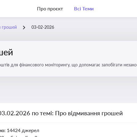
Про проєкт
Всі Теми
я грошей
03-02-2026
шей
оштів для фінансового моніторингу, що допомагає запобігати незак
ів. Вбудовування AML у договори та політики
03.02.2026 по темі: Про відмивання грошей
но:
14424 джерел