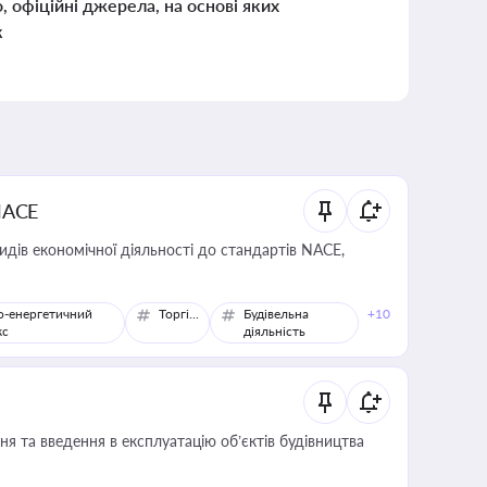
о, офіційні джерела, на основі яких
к
NACE
идів економічної діяльності до стандартів NACE,
о-енергетичний
Торгівля
Будівельна
+10
кс
діяльність
я та введення в експлуатацію об’єктів будівництва