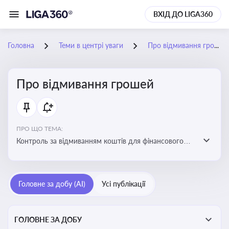
ВХІД ДО LIGA360
Головна
Теми в центрі уваги
Про відмивання грошей
Про відмивання грошей
ПРО ЩО ТЕМА:
Контроль за відмиванням коштів для фінансового
моніторингу, що допомагає запобігати незаконним
схемам, фінансуванню тероризму та ухиленню від
сплати податків. Вбудовування AML у договори та
Головне за добу (AI)
Усі публікації
політики
ГОЛОВНЕ ЗА ДОБУ