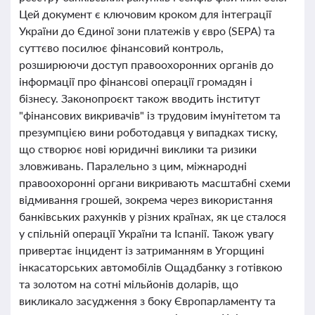
Цей документ є ключовим кроком для інтеграції
України до Єдиної зони платежів у євро (SEPA) та
суттєво посилює фінансовий контроль,
розширюючи доступ правоохоронних органів до
інформації про фінансові операції громадян і
бізнесу. Законопроєкт також вводить інститут
"фінансових викривачів" із трудовим імунітетом та
презумпцією вини роботодавця у випадках тиску,
що створює нові юридичні виклики та ризики
зловживань. Паралельно з цим, міжнародні
правоохоронні органи викривають масштабні схеми
відмивання грошей, зокрема через використання
банківських рахунків у різних країнах, як це сталося
у спільній операції України та Іспанії. Також увагу
привертає інцидент із затриманням в Угорщині
інкасаторських автомобілів Ощадбанку з готівкою
та золотом на сотні мільйонів доларів, що
викликало засудження з боку Європарламенту та