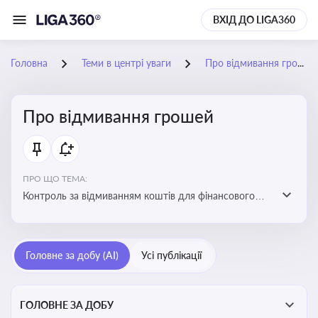
ВХІД ДО LIGA360
Головна
Теми в центрі уваги
Про відмивання грошей
Про відмивання грошей
ПРО ЩО ТЕМА:
Контроль за відмиванням коштів для фінансового
моніторингу, що допомагає запобігати незаконним
схемам, фінансуванню тероризму та ухиленню від
сплати податків. Вбудовування AML у договори та
Головне за добу (AI)
Усі публікації
політики
ГОЛОВНЕ ЗА ДОБУ