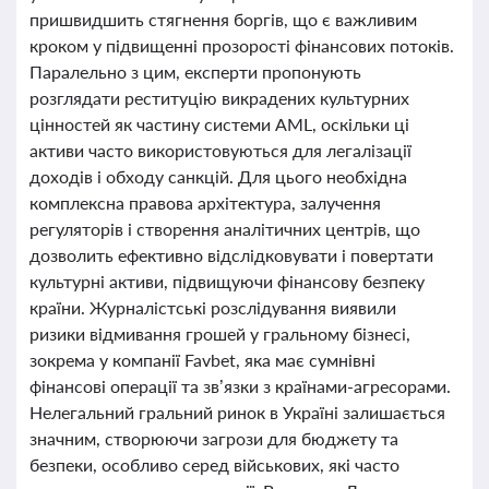
пришвидшить стягнення боргів, що є важливим
кроком у підвищенні прозорості фінансових потоків.
Паралельно з цим, експерти пропонують
розглядати реституцію викрадених культурних
цінностей як частину системи AML, оскільки ці
активи часто використовуються для легалізації
доходів і обходу санкцій. Для цього необхідна
комплексна правова архітектура, залучення
регуляторів і створення аналітичних центрів, що
дозволить ефективно відслідковувати і повертати
культурні активи, підвищуючи фінансову безпеку
країни. Журналістські розслідування виявили
ризики відмивання грошей у гральному бізнесі,
зокрема у компанії Favbet, яка має сумнівні
фінансові операції та зв’язки з країнами-агресорами.
Нелегальний гральний ринок в Україні залишається
значним, створюючи загрози для бюджету та
безпеки, особливо серед військових, які часто