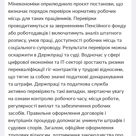
Мінекономіки оприлюднило проєкт постанови, що
визначає порядок перевірок нормативу робочих
місць для таких працівників. Перевірки
проводитимуться за зверненнями Пенсійного фонду
або роботодавців і включатимуть аналіз штатного
розпису, умов праці, доступності робочих місць та
соціального супроводу. Результати перевірок можна
оскаржити в Держпраці та суді. Водночас у сфері
цифрової економіки та IT-секторі зростають ризики
перекваліфікації гіг-контрактів у трудові відносини,
що тягне за собою значні податкові донарахування
та штрафи. Держпраці та податкова служба
активно перевіряють такі випадки, звертаючи увагу
на ознаки контролю робочого часу, місця роботи,
регулярності виплат та забезпечення робочих
засобів. Правильне оформлення договорів і
внутрішніх процедур допомагає уникнути штрафів і
судових спорів. Загалом, офіційне оформлення
трудових відносин, дотримання законодавства про