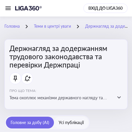
ВХІД ДО LIGA360
Головна
Теми в центрі уваги
Держнагляд за додержанням трудового законодавства та перевірки Держпраці
Держнагляд за додержанням
трудового законодавства та
перевірки Держпраці
ПРО ЩО ТЕМА:
Тема охоплює механізми державного нагляду та
контролю за дотриманням законодавства про працю
Головне за добу (AI)
Усі публікації