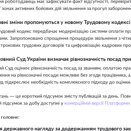
ня роботодавець має зафіксувати факт відсутності, перевір
У зонах активних бойових дій звільнення за прогул заборонен
овні зміни пропонуються у новому Трудовому кодексі
удовий кодекс передбачає модернізацію системи оплати п
ами. Запропоновано спрощення процедури звільнення з чітки
трокових трудових договорів та цифровізацію кадрових про
овний Суд України визначає рівнозначність посад пр
й Суд оцінює рівнозначність посад за званням, оплатою пра
ння на рівнозначні посади можливе без згоди працівника, а
уд підкреслює необхідність комплексного підходу до оцінки
тань — це короткий підсумок змісту публікацій за день. По
 підсумок за добу доступні у
комерційній версії Платформи
 головне:
 державного нагляду за додержанням трудового закон