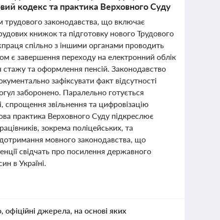
овий кодекс та практика Верховного Суду
ям трудового законодавства, що включає
трудових книжок та підготовку нового Трудового
ржпраця спільно з іншими органами проводить
ом є завершення переходу на електронний облік
я стажу та оформлення пенсій. Законодавство
окументально зафіксувати факт відсутності
рогул заборонено. Паралельно готується
і, спрощення звільнення та цифровізацію
дова практика Верховного Суду підкреслює
рацівників, зокрема поліцейських, та
о дотримання мовного законодавства, що
нденції свідчать про посилення державного
ин в Україні.
о, офіційні джерела, на основі яких