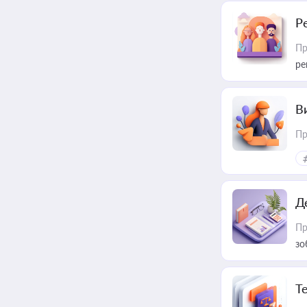
Р
Пр
ре
В
Пр
Д
Пр
зо
T