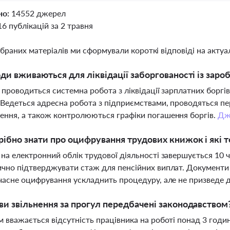
но:
14552 джерел
16 публікацій за 2 травня
ібраних матеріалів ми сформували короткі відповіді на актуал
оди вживаються для ліквідації заборгованості із зароб
і проводиться системна робота з ліквідації зарплатних боргі
 Ведеться адресна робота з підприємствами, проводяться п
ння, а також контролюються графіки погашення боргів.
Дж
ібно знати про оцифрування трудових книжок і які т
на електронний облік трудової діяльності завершується 10
чно підтверджувати стаж для пенсійних виплат. Документи
часне оцифрування ускладнить процедуру, але не призведе 
ви звільнення за прогул передбачені законодавством
 вважається відсутність працівника на роботі понад 3 годи