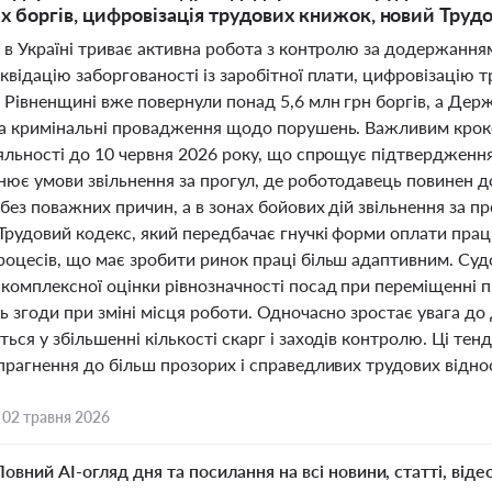
х боргів, цифровізація трудових книжок, новий Труд
і в Україні триває активна робота з контролю за додержанн
квідацію заборгованості із заробітної плати, цифровізацію 
а Рівненщині вже повернули понад 5,6 млн грн боргів, а Де
та кримінальні провадження щодо порушень. Важливим крок
іяльності до 10 червня 2026 року, що спрощує підтвердженн
нює умови звільнення за прогул, де роботодавець повинен д
без поважних причин, а в зонах бойових дій звільнення за п
Трудовий кодекс, який передбачає гнучкі форми оплати прац
роцесів, що має зробити ринок праці більш адаптивним. Су
комплексної оцінки рівнозначності посад при переміщенні п
ть згоди при зміні місця роботи. Одночасно зростає увага д
ься у збільшенні кількості скарг і заходів контролю. Ці те
прагнення до більш прозорих і справедливих трудових віднос
,
02 травня 2026
Повний AI-огляд дня та посилання на всі новини, статті, віде