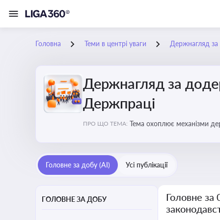
Головна
Теми в центрі уваги
Держнагляд за 
Держнагляд за доде
Держпраці
Тема охоплює механізми де
ПРО ЩО ТЕМА:
Головне за добу (AI)
Усі публікації
Головне за
ГОЛОВНЕ ЗА ДОБУ
законодавс