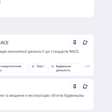
к
NACE
идів економічної діяльності до стандартів NACE,
о-енергетичний
Торгівля
Будівельна
+10
кс
діяльність
я та введення в експлуатацію об’єктів будівництва