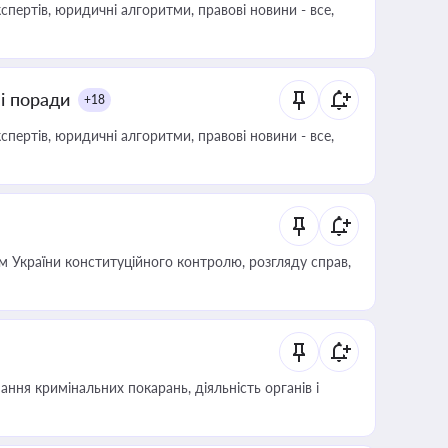
пертів, юридичні алгоритми, правові новини - все,
ні поради
+18
пертів, юридичні алгоритми, правові новини - все,
 України конституційного контролю, розгляду справ,
ння кримінальних покарань, діяльність органів і