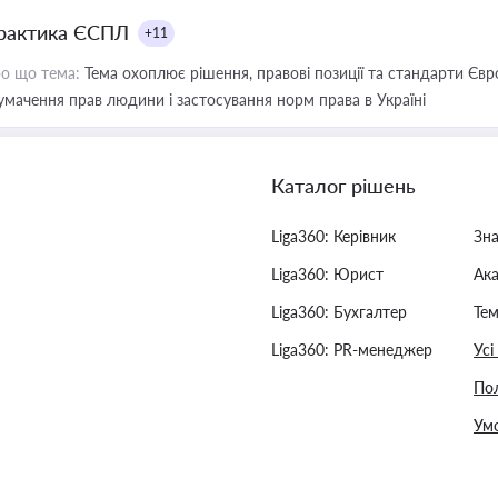
рактика ЄСПЛ
+11
о що тема:
Тема охоплює рішення, правові позиції та стандарти Євр
умачення прав людини і застосування норм права в Україні
Каталог рішень
Liga360: Керівник
Зн
Liga360: Юрист
Ак
Liga360: Бухгалтер
Тем
Liga360: PR-менеджер
Усі
Пол
Умо