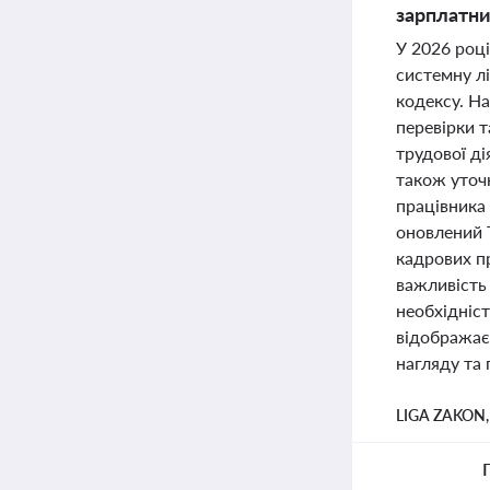
зарплатни
У 2026 роц
системну лі
кодексу. Н
перевірки 
трудової д
також уточ
працівника 
оновлений 
кадрових п
важливість 
необхідніс
відображаєт
нагляду та 
LIGA ZAKON