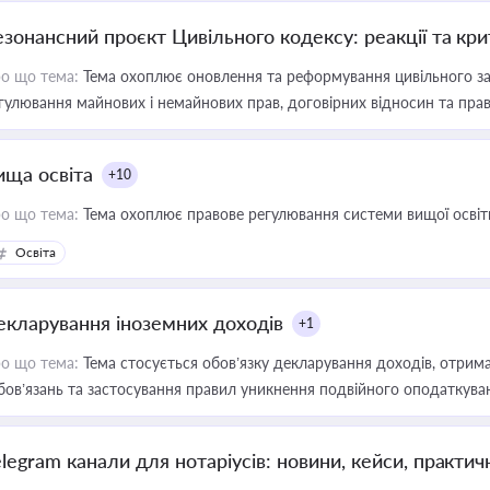
езонансний проєкт Цивільного кодексу: реакції та кр
о що тема:
Тема охоплює оновлення та реформування цивільного за
гулювання майнових і немайнових прав, договірних відносин та прав
ища освіта
+10
о що тема:
Тема охоплює правове регулювання системи вищої освіти, о
Освіта
екларування іноземних доходів
+1
о що тема:
Тема стосується обов’язку декларування доходів, отрим
бов’язань та застосування правил уникнення подвійного оподаткува
elegram канали для нотаріусів: новини, кейси, практич