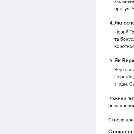
звільнен
прогул. 
Які осн
Новий Тр
та бонус
короткос
Як Верх
Верховни
Переміще
згоди. С
Кожне з пи
розширений
Стисло про
Оновлення