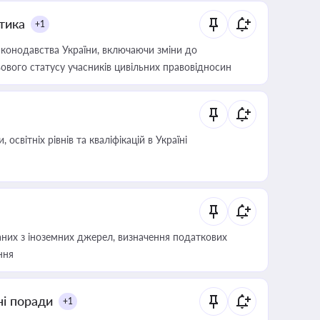
итика
+1
конодавства України, включаючи зміни до
ового статусу учасників цивільних правовідносин
світніх рівнів та кваліфікацій в Україні
аних з іноземних джерел, визначення податкових
ння
ні поради
+1