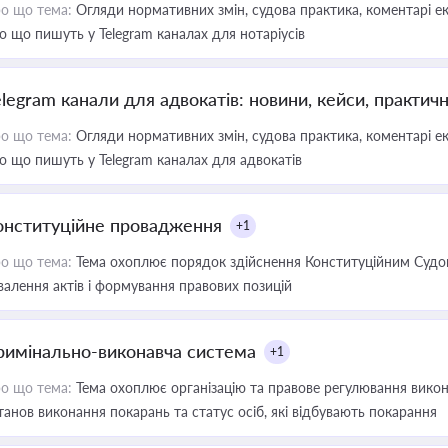
о що тема:
Огляди нормативних змін, судова практика, коментарі екс
о що пишуть у Telegram каналах для нотаріусів
elegram канали для адвокатів: новини, кейси, практич
о що тема:
Огляди нормативних змін, судова практика, коментарі екс
о що пишуть у Telegram каналах для адвокатів
онституційне провадження
+1
о що тема:
Тема охоплює порядок здійснення Конституційним Судом
валення актів і формування правових позицій
римінально-виконавча система
+1
о що тема:
Тема охоплює організацію та правове регулювання викона
танов виконання покарань та статус осіб, які відбувають покарання