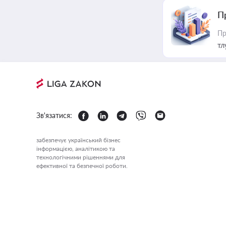
П
Пр
тл
Зв'язатися:
забезпечує український бізнес
інформацією, аналітикою та
технологічними рішеннями для
ефективної та безпечної роботи.