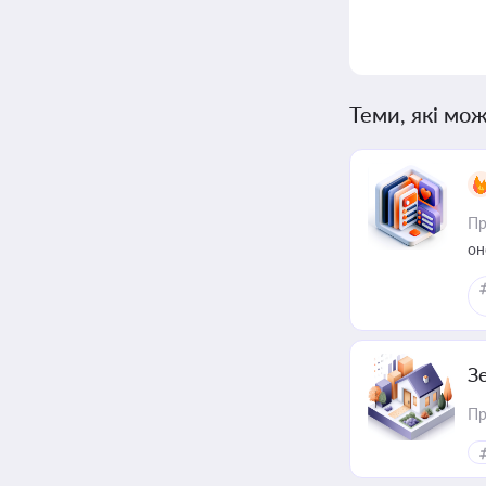
Теми, які мож
Пр
он
З
Пр