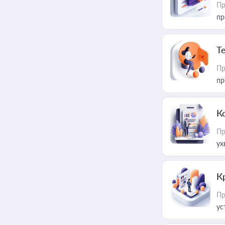
Пр
пр
T
Пр
пр
К
Пр
ух
К
Пр
ус