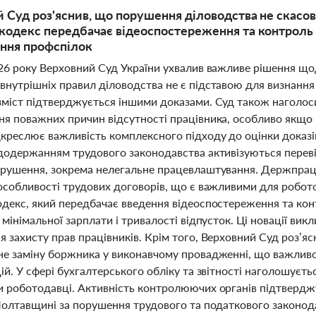
 Суд роз'яснив, що порушення діловодства не скасов
кодекс передбачає відеоспостереження та контроль 
ння профспілок
026 року Верховний Суд України ухвалив важливе рішення що
внутрішніх правил діловодства не є підставою для визнання
зміст підтверджується іншими доказами. Суд також наголоси
ня поважних причин відсутності працівника, особливо якщо 
дкреслює важливість комплексного підходу до оцінки доказі
 додержанням трудового законодавства активізуються переві
орушення, зокрема нелегальне працевлаштування. Держпраці 
особливості трудових договорів, що є важливими для робото
одекс, який передбачає введення відеоспостереження та кон
 мінімальної зарплати і тривалості відпусток. Ці новації в
 захисту прав працівників. Крім того, Верховний Суд роз’я
не заміну боржника у виконавчому провадженні, що важливо
ій. У сфері бухгалтерського обліку та звітності наголошуєть
и роботодавці. Активність контролюючих органів підтвердж
 Полтавщині за порушення трудового та податкового законо