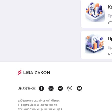
К
Пр
ус
П
Пр
тл
Зв'язатися:
забезпечує український бізнес
інформацією, аналітикою та
технологічними рішеннями для