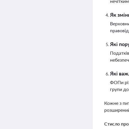
нечітким
Як змін
Верховни
правовід
Які пор
Податків
небезпеч
Які важ
ФОПи різ
групи до
Кожне з пи
розширений
Стисло про