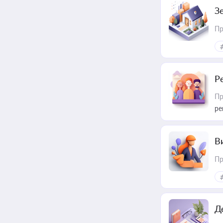
З
Пр
Р
Пр
ре
В
Пр
Д