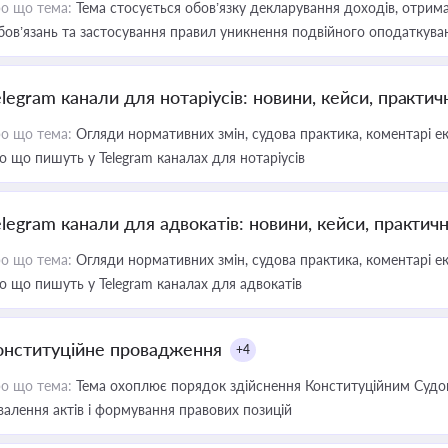
о що тема:
Тема стосується обов’язку декларування доходів, отрим
бов’язань та застосування правил уникнення подвійного оподаткува
elegram канали для нотаріусів: новини, кейси, практич
о що тема:
Огляди нормативних змін, судова практика, коментарі екс
о що пишуть у Telegram каналах для нотаріусів
elegram канали для адвокатів: новини, кейси, практич
о що тема:
Огляди нормативних змін, судова практика, коментарі екс
о що пишуть у Telegram каналах для адвокатів
онституційне провадження
+4
о що тема:
Тема охоплює порядок здійснення Конституційним Судом
валення актів і формування правових позицій