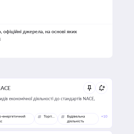
о, офіційні джерела, на основі яких
к
NACE
идів економічної діяльності до стандартів NACE,
о-енергетичний
Торгівля
Будівельна
+10
кс
діяльність