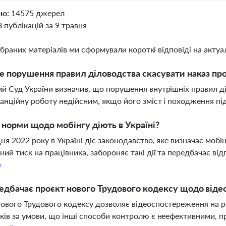
но:
14575 джерел
8 публікацій за 9 травня
ібраних матеріалів ми сформували короткі відповіді на актуал
 порушення правил діловодства скасувати наказ пр
й Суд України визначив, що порушення внутрішніх правил ді
анційну роботу недійсним, якщо його зміст і походження 
і норми щодо мобінгу діють в Україні?
дня 2022 року в Україні діє законодавство, яке визначає моб
ний тиск на працівника, забороняє такі дії та передбачає від
о
дбачає проєкт нового Трудового кодексу щодо від
ового Трудового кодексу дозволяє відеоспостереження на р
ків за умови, що інші способи контролю є неефективними, п