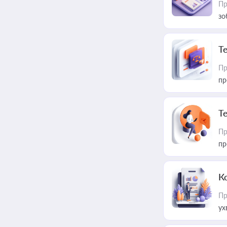
Пр
зо
T
Пр
пр
T
Пр
пр
К
Пр
ух