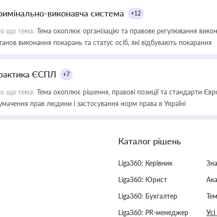
римінально-виконавча система
+12
о що тема:
Тема охоплює організацію та правове регулювання викона
танов виконання покарань та статус осіб, які відбувають покарання
рактика ЄСПЛ
+7
о що тема:
Тема охоплює рішення, правові позиції та стандарти Євр
умачення прав людини і застосування норм права в Україні
Каталог рішень
Liga360: Керівник
Зн
Liga360: Юрист
Ак
Liga360: Бухгалтер
Тем
Liga360: PR-менеджер
Усі