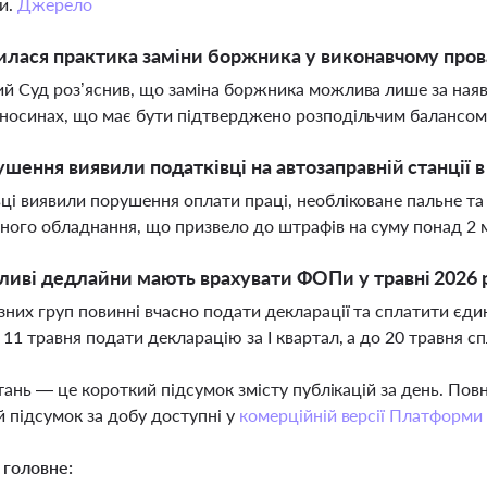
и.
Джерело
илася практика заміни боржника у виконавчому пров
й Суд роз’яснив, що заміна боржника можлива лише за наяв
носинах, що має бути підтверджено розподільчим балансом
ушення виявили податківці на автозаправній станції 
ці виявили порушення оплати праці, необліковане пальне та 
ного обладнання, що призвело до штрафів на суму понад 2 
ливі дедлайни мають врахувати ФОПи у травні 2026 
них груп повинні вчасно подати декларації та сплатити єдин
 11 травня подати декларацію за І квартал, а до 20 травня 
тань — це короткий підсумок змісту публікацій за день. По
 підсумок за добу доступні у
комерційній версії Платформи
 головне: