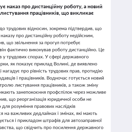
ує наказ про дистанційну роботу, а новий
листування працівників, що викликає
до трудових відносин, зокрема підтвердив, що
 наказу про дистанційну роботу недійсним,
в, що звільнення за прогул потребує
він фактично виконував роботу дистанційно. Це
в у трудових спорах. У сфері державного
рки, як показує приклад Волині, де виявлено
нагадує про рівність трудових прав, протидію
давців і працівників. Водночас готується новий
тролю листування працівників, а також зміну
икликають занепокоєння профспілок через можливе
снив, що реорганізація юридичної особи не
 для розуміння правових наслідків
ся на важливих дедлайнах і змінах, які мають
ується і прикладом штрафів для автозаправної
давства, що свідчить про посилення державного