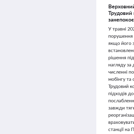
Верховний
Трудовий 
занепокоє
У травні 2
порушення 
якщо його 
встановлен
рішення пі
нагляду за
численні п
мобінгу та 
Трудовий к
підходів до
послаблення
завжди тяг
реорганізац
враховуват
станції на