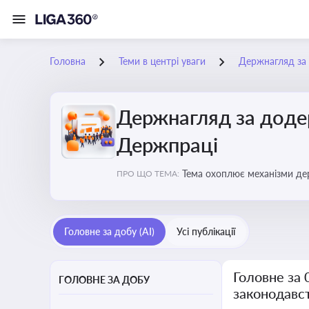
Головна
Теми в центрі уваги
Держнагляд за 
Держнагляд за доде
Держпраці
Тема охоплює механізми де
ПРО ЩО ТЕМА:
Головне за добу (AI)
Усі публікації
Головне за
ГОЛОВНЕ ЗА ДОБУ
законодавс