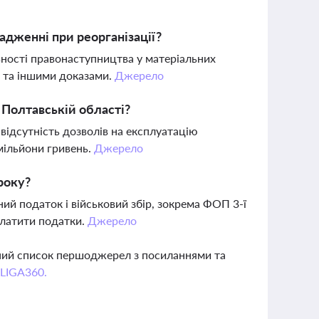
адженні при реорганізації?
ності правонаступництва у матеріальних
 та іншими доказами.
Джерело
в Полтавській області?
відсутність дозволів на експлуатацію
мільйони гривень.
Джерело
року?
ий податок і військовий збір, зокрема ФОП 3-ї
сплатити податки.
Джерело
вний список першоджерел з посиланнями та
 LIGA360.