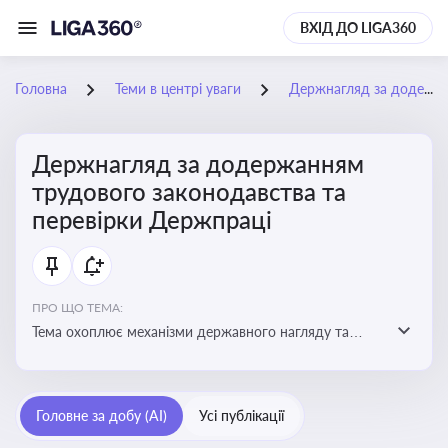
ВХІД ДО LIGA360
Головна
Теми в центрі уваги
Держнагляд за додержанням трудового законодавства та перевірки Держпраці
Держнагляд за додержанням
трудового законодавства та
перевірки Держпраці
ПРО ЩО ТЕМА:
Тема охоплює механізми державного нагляду та
контролю за дотриманням законодавства про працю
Головне за добу (AI)
Усі публікації