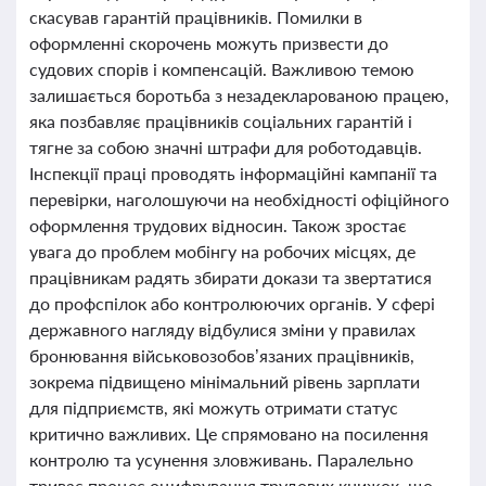
скасував гарантій працівників. Помилки в
оформленні скорочень можуть призвести до
судових спорів і компенсацій. Важливою темою
залишається боротьба з незадекларованою працею,
яка позбавляє працівників соціальних гарантій і
тягне за собою значні штрафи для роботодавців.
Інспекції праці проводять інформаційні кампанії та
перевірки, наголошуючи на необхідності офіційного
оформлення трудових відносин. Також зростає
увага до проблем мобінгу на робочих місцях, де
працівникам радять збирати докази та звертатися
до профспілок або контролюючих органів. У сфері
державного нагляду відбулися зміни у правилах
бронювання військовозобов’язаних працівників,
зокрема підвищено мінімальний рівень зарплати
для підприємств, які можуть отримати статус
критично важливих. Це спрямовано на посилення
контролю та усунення зловживань. Паралельно
триває процес оцифрування трудових книжок, що