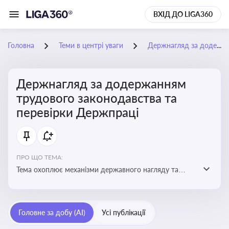
ВХІД ДО LIGA360
Головна
Теми в центрі уваги
Держнагляд за додержанням трудового законодавства та перевірки Держпраці
Держнагляд за додержанням
трудового законодавства та
перевірки Держпраці
ПРО ЩО ТЕМА:
Тема охоплює механізми державного нагляду та
контролю за дотриманням законодавства про працю
Головне за добу (AI)
Усі публікації