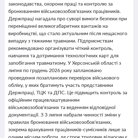
законодавства, охорони праці та контролю за
бронюванням військовозобов'язаних працівників.
Держпраці нагадала про суворі вимоги безпеки при
переміщенні великогабаритних вантажів на
виробництві, що стало актуальним після нещасного
випадку з тяжкими травмами. Підприємствам
рекомендовано організувати чіткий контроль,
навчання та дотримання технологічних карт для
запобігання травматизму. У Херсонській області з
липня по грудень 2026 року заплановано
проведення позапланових перевірок військового
обліку, у яких братимуть участь представники
Держпраці, ТЦК та ДПС. Це підвищить контроль за
офіційним працевлаштуванням
військовозобов'язаних та веденням відповідної
документації. З 3 липня набрали чинності зміни у
правилах бронювання військовозобов'язаних,
зокрема врахування працівників-сумісників лише за
одним місцем роботи, де строк трудових відносин є